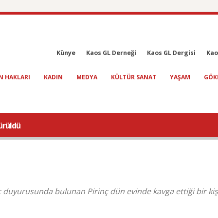
Künye
Kaos GL Derneği
Kaos GL Dergisi
Kao
N HAKLARI
KADIN
MEDYA
KÜLTÜR SANAT
YAŞAM
GÖK
ürüldü
ç duyurusunda bulunan Pirinç dün evinde kavga ettiği bir kiş