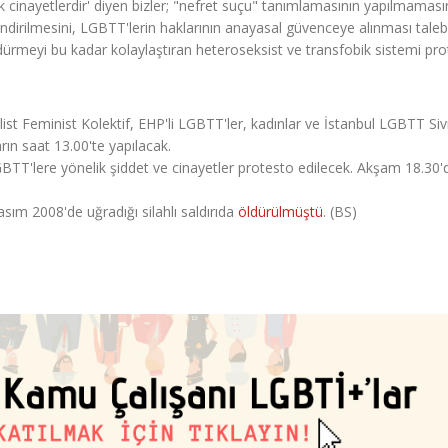
tik cinayetlerdir' diyen bizler; "nefret suçu" tanımlamasının yapılmamasın
llendirilmesini, LGBTT'lerin haklarının anayasal güvenceye alınması taleb
öldürmeyi bu kadar kolaylaştıran heteroseksist ve transfobik sistemi pr
ist Feminist Kolektif, EHP'li LGBTT'ler, kadınlar ve İstanbul LGBTT Sivi
rın saat 13.00'te yapılacak.
TT'lere yönelik şiddet ve cinayetler protesto edilecek. Akşam 18.30'
sım 2008'de uğradığı silahlı saldırıda
öldürülmüştü
. (BS)