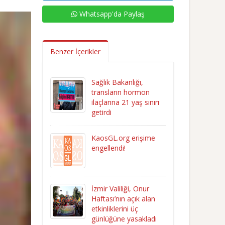
Whatsapp'da Paylaş
Benzer İçerikler
Sağlık Bakanlığı,
transların hormon
ilaçlarına 21 yaş sınırı
getirdi
KaosGL.org erişime
engellendi!
İzmir Valiliği, Onur
Haftası’nın açık alan
etkinliklerini üç
günlüğüne yasakladı