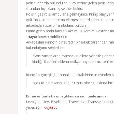
polise ihbarda bulundular. Olay yerine gelen polis Pirin
sırtından bıçaklanmış şekilde buldu.
Polisin çağırdığı ambulans gelmeyince Pirinç olay yerin
Adli Tıp Uzmanlarının incelemesinin ardından cesedi 
arkadaşları özel bir ambulans buldular.
Pirinç gelen ambulansla Taksim İlk Yardım Hastanesin
"Hayatlarımız tehlikede"
Arkadaşları Pirinç'in bir süredir bir erkek tarafından ra
bulunduğunu söylediler.
"Son zamanlarda transseksüellere yönelik şiddet ola
kimliği' ifadeleri eklenmedikçe hayatlarımız tehli
bianet'in görüştüğü mahalle bakkalı Pirinç'in evinden s
"Çok iyi bir insandı. Öldürülmüş olacağı aklıma hiç
Evinin önünde basın açıklaması ve mumlu anma
Lezbiyen, Gey, Biseksüel, Travesti ve Transseksüel
(
yapacağını
duyurdu
.