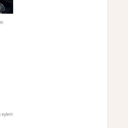
in
rı eylem