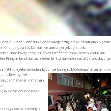
unda bulunan Pirinç dün evinde kavga ettiği bir kişi tarafından bıçakla
inin önünde basın açıklaması ve anma gerçekleştirecek.
deki evinde kavga ettiği bir erkek tarafından bıçaklanarak öldürüldü.
en Pirinç'in kendisini taciz eden bir kişi hakkında savcılığa suç duyuru
öre katil cinayetin ardından Eyüp İlçe Emniyet Müdürlüğü'ne teslim oldu
ve Alibeyköy Polis
 olaydan haberleri olmadığını,
er.
nç'in evinin önünde basın
en kavga sesleri nedeniyle