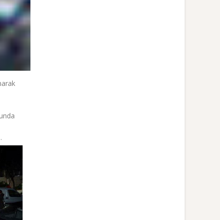
narak
sunda
.