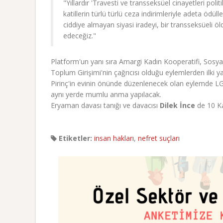
"Yıllardır 'Travesti ve transseksüel cinayetleri poli
katillerin türlü türlü ceza indirimleriyle adeta ödü
ciddiye almayan siyasi iradeyi, bir transseksüeli 
edeceğiz."
Platform'un yanı sıra Amargi Kadın Kooperatifi, Sosyal
Toplum Girişimi'nin çağrıcısı olduğu eylemlerden ilki ya
Pirinç'in evinin önünde düzenlenecek olan eylemde LGB
aynı yerde mumlu anma yapılacak.
Eryaman davası tanığı ve davacısı
Dilek İnce
de 10 Ka
Etiketler:
insan hakları
,
nefret suçları