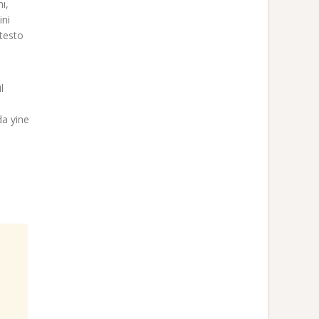
ı,
ini
otesto
l
da yine