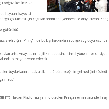
ç'i boğazı kesilmiş ve
de hayatını kaybetti.
morga götürmesi için çağrılan ambulans gelmeyince olayı duyan Pirinç'
e götürüldü.
hatsız edildiğini, Pirinç'in de bu kişi hakkında savcılığa suç duyurusunda
yları arttı. Anayasa'nın eşitlik maddesine 'cinsel yönelim ve cinsiyet
ke altında olmaya devam edecek."
esler duyduklarını ancak akıllarına öldürüleceğinin gelmediğini söyledi.
 gelmedi."
LGBTT)
Hakları Platformu yarın öldürülen Pirinç'in evinin önünde iki ay