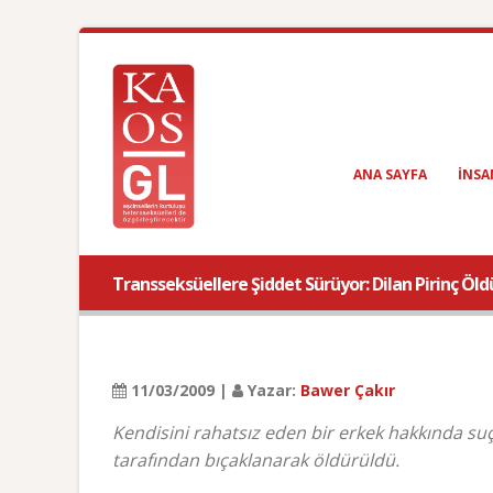
ANA SAYFA
INSA
Transseksüellere Şiddet Sürüyor: Dilan Pirinç Öld
11/03/2009 |
Yazar:
Bawer Çakır
Kendisini rahatsız eden bir erkek hakkında su
tarafından bıçaklanarak öldürüldü.