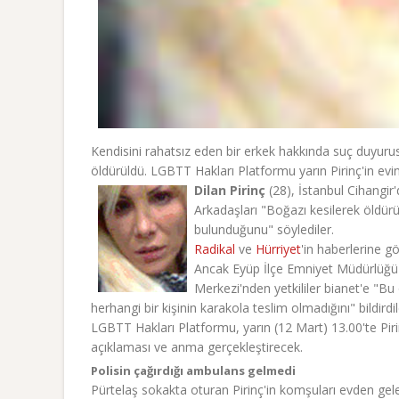
Kendisini rahatsız eden bir erkek hakkında suç duyurus
öldürüldü. LGBTT Hakları Platformu yarın Pirinç'in ev
Dilan Pirinç
(28), İstanbul Cihangir'
Arkadaşları "Boğazı kesilerek öldürül
bulunduğunu" söylediler.
Radikal
ve
Hürriyet
'in haberlerine g
Ancak Eyüp İlçe Emniyet Müdürlüğü 
Merkezi'nden yetkililer bianet'e "Bu
herhangi bir kişinin karakola teslim olmadığını" bildirdil
LGBTT Hakları Platformu, yarın (12 Mart) 13.00'te Piri
açıklaması ve anma gerçekleştirecek.
Polisin çağırdığı ambulans gelmedi
Pürtelaş sokakta oturan Pirinç'in komşuları evden gel