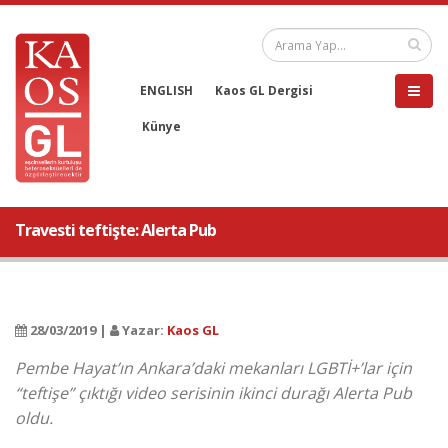
ENGLISH
Kaos GL Dergisi
Künye
Travesti teftişte: Alerta Pub
28/03/2019 |
Yazar:
Kaos GL
Pembe Hayat’ın Ankara’daki mekanları LGBTİ+’lar için
“teftişe” çıktığı video serisinin ikinci durağı Alerta Pub
oldu.