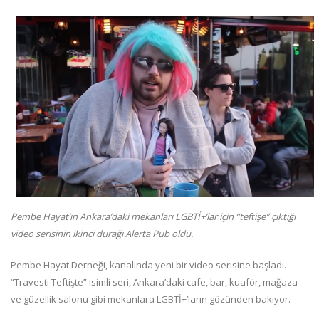
Pembe Hayat’ın Ankara’daki mekanları LGBTİ+’lar için “teftişe” çıktığı
video serisinin ikinci durağı Alerta Pub oldu.
Pembe Hayat Derneği, kanalında yeni bir video serisine başladı.
“Travesti Teftişte” isimli seri, Ankara’daki cafe, bar, kuaför, mağaza
ve güzellik salonu gibi mekanlara LGBTİ+’ların gözünden bakıyor.