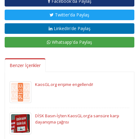
Facebook'da Paylaş
Twitter'da Paylaş
LinkedIn'de Paylaş
Whatsapp'da Paylaş
Benzer İçerikler
KaosGL.org erişime engellendi!
DİSK Basın-İş’ten KaosGL.org’a sansüre karşı
dayanışma çağrısı