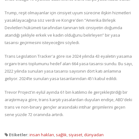
Trump, reşit olmayanlar için cinsiyet uyum sürecine ilişkin hizmetleri
yasaklayacağına söz verdi ve Kongre'den “Amerika Birleşik
Devletleri hükümeti tarafından tanınan tek cinsiyetin doğumda
atandığı şekliyle erkek ve kadın olduğunu belirleyen” bir yasa
tasarısı geçirmesini isteyeceğini söyledi.
Trans Legislation Tracker'a göre ise 2024 yılında 43 eyaletin yasama
organı trans toplumunu hedef alan 664 yasa tasarısı sundu. Bu sayı,
2022 yılında sunulan yasa tasarısı sayısının dört katı anlamına
geliyor. 2024’te sunulan yasa tasarılarından 45'i kabul edildi.
Trevor Project'in eylül ayında 61 bin katılımcı ile gerçekleştirdiği bir
araştırmaya göre, trans karşıtı yasalardan duyulan endişe, ABD'deki
trans ve non-binary gençler arasındaki intihar girişimlerini geçen
sene yüzde 72 oranında artırdı.
Etiketler:
insan hakları
,
sağlık
,
siyaset
,
dünyadan