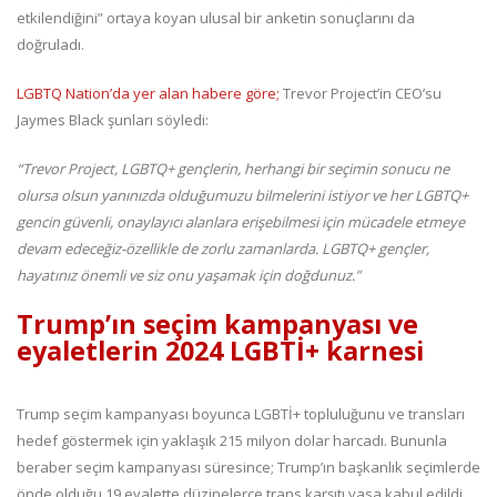
etkilendiğini” ortaya koyan ulusal bir anketin sonuçlarını da
doğruladı.
LGBTQ Nation’da yer alan habere göre;
Trevor Project’in CEO’su
Jaymes Black şunları söyledi:
“Trevor Project, LGBTQ+ gençlerin, herhangi bir seçimin sonucu ne
olursa olsun yanınızda olduğumuzu bilmelerini istiyor ve her LGBTQ+
gencin güvenli, onaylayıcı alanlara erişebilmesi için mücadele etmeye
devam edeceğiz-özellikle de zorlu zamanlarda. LGBTQ+ gençler,
hayatınız önemli ve siz onu yaşamak için doğdunuz.”
Trump’ın seçim kampanyası ve
eyaletlerin 2024 LGBTİ+ karnesi
Trump seçim kampanyası boyunca LGBTİ+ topluluğunu ve transları
hedef göstermek için yaklaşık 215 milyon dolar harcadı. Bununla
beraber seçim kampanyası süresince; Trump’ın başkanlık seçimlerde
önde olduğu 19 eyalette düzinelerce trans karşıtı yasa kabul edildi.