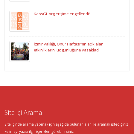
KaosGL.org erişime engellendi!
İzmir Valiliği, Onur Haftası’nın açık alan
etkinliklerini üç günlüğüne yasakladı
Site İçi Arama
Site içinde arama yapmak için aşağıda bulunan alan ile aramak istediğiniz
kelimeyi yazıp ilgili içerikleri görebilirsiniz.