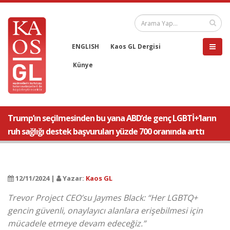
ENGLISH
Kaos GL Dergisi
Künye
Trump’ın seçilmesinden bu yana ABD’de genç LGBTİ+’ların
ruh sağlığı destek başvuruları yüzde 700 oranında arttı
12/11/2024 |
Yazar:
Kaos GL
Trevor Project CEO’su Jaymes Black: “Her LGBTQ+
gencin güvenli, onaylayıcı alanlara erişebilmesi için
mücadele etmeye devam edeceğiz.”