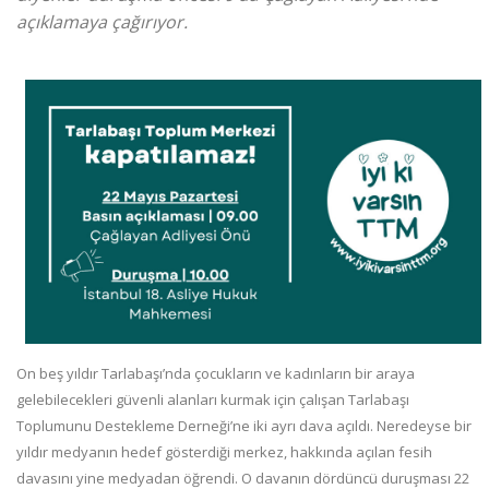
açıklamaya çağırıyor.
On beş yıldır Tarlabaşı’nda çocukların ve kadınların bir araya
gelebilecekleri güvenli alanları kurmak için çalışan Tarlabaşı
Toplumunu Destekleme Derneği’ne iki ayrı dava açıldı. Neredeyse bir
yıldır medyanın hedef gösterdiği merkez, hakkında açılan fesih
davasını yine medyadan öğrendi. O davanın dördüncü duruşması 22