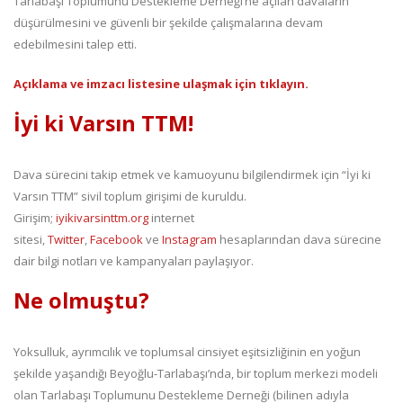
Tarlabaşı Toplumunu Destekleme Derneği’ne açılan davaların
düşürülmesini ve güvenli bir şekilde çalışmalarına devam
edebilmesini talep etti.
Açıklama ve imzacı listesine ulaşmak için tıklayın.
İyi ki Varsın TTM!
Dava sürecini takip etmek ve kamuoyunu bilgilendirmek için “İyi ki
Varsın TTM” sivil toplum girişimi de kuruldu.
Girişim;
iyikivarsinttm.org
internet
sitesi,
Twitter
,
Facebook
ve
Instagram
hesaplarından dava sürecine
dair bilgi notları ve kampanyaları paylaşıyor.
Ne olmuştu?
Yoksulluk, ayrımcılık ve toplumsal cinsiyet eşitsizliğinin en yoğun
şekilde yaşandığı Beyoğlu-Tarlabaşı’nda, bir toplum merkezi modeli
olan Tarlabaşı Toplumunu Destekleme Derneği (bilinen adıyla