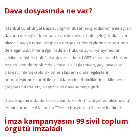
Dava dosyasında ne var?
İstanbul Cumhuriyet Başsavcılığı’nın düzenlediği iddianame ile açılan
davada derneğin “kanuna ve ahlaka aykırı” hale geldiği iddiası yer
alıyor. Davaya temel oluşturan dernekler denetçilerinin raporunda
derneğin LGBTİ+’larla ilgili ifadeleri hukuka aykırı ve ayrımcı bir
şekilde “müstehcenlik” olarak yer alırken; LGBTİ+’ların temel hak ve
özgürlükleri de “toplumda kısaca LGBTİ (lezbiyen, gey, biseksüel,
travesti, intersex) olarak bilinen kişilerin cinsel eğilimlerini
normalleştirmek sureti ile çocukların cinsel kimliklerini etkilemeye
çalışması” ifadeleriyle rapora ve davanameye girdi.
Dava kapsamında dernek hakkında verilen “faaliyetten alıkonulma”
tedbir kararı ise 6 Nisan’da TTM’nin başvurusu üzerine kaldırıldı.
İmza kampanyasını 99 sivil toplum
örgütü imzaladı