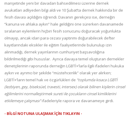
manşetinde yeni bir davadan bahsedilmesi üzerine dernek
avukatları adliyeden bilgi aldı ve 10 Şubat’ta dernek hakkında bir de
fesih davası açıldığını öğrendi. Davanın gerekçesi ise, derneğin
“kanuna ve ahlaka aykırı” hale geldiğini öne sürerken davanamede
sıralanan eylemlerin hiçbiri fesih sonucunu doğuracak yoğunlukta
olmayıp, ancak idari para cezası yaptırımı doğurabilecek defter
kayıtlarındaki eksikler ile eğitim faaliyetlerinde bulunulup izin
alınmadığı, dernek yayınlarının cumhuriyet başsavcılığına
bildirilmediği gibi hususlar. Ayrıca davaya temel oluşturan dernekler
denetçilerinin raporunda derneğin LGBTİ+’larla ilgili ifadeleri hukuka
aykırı ve ayrımcı bir şekilde “müstehcenlik” olarak yer alırken;
LGBTİ+’ların temel hak ve özgürlükleri de
“toplumda kısaca LGBTİ
(lezbiyen, gey, biseksüel, travesti, intersex) olarak bilinen kişilerin cinsel
eğilimlerini normalleştirmek sureti ile çocukların cinsel kimliklerini
etkilemeye çalışması”
ifadeleriyle rapora ve davanameye girdi.
- BİLGİ NOTUNA ULAŞMAK İÇİN TIKLAYIN -