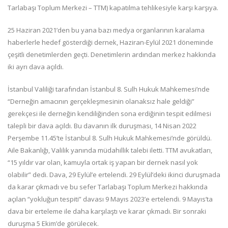
Tarlabaşı Toplum Merkezi – TTM) kapatılma tehlikesiyle karşı karşıya.
25 Haziran 2021’den bu yana bazı medya organlarının karalama
haberlerle hedef gösterdiği dernek, Haziran-Eylül 2021 döneminde
çeşitli denetimlerden geçti. Denetimlerin ardından merkez hakkında
iki ayrı dava açıldı.
İstanbul Valiliği tarafından İstanbul 8. Sulh Hukuk Mahkemesi’nde
“Derneğin amacının gerçekleşmesinin olanaksız hale geldiği”
gerekçesi ile derneğin kendiliğinden sona erdiğinin tespit edilmesi
talepli bir dava açıldı. Bu davanın ilk duruşması, 14 Nisan 2022
Perşembe 11.45’te İstanbul 8. Sulh Hukuk Mahkemesi’nde görüldü.
Aile Bakanlığı, Valilik yanında müdahillik talebi iletti. TTM avukatları,
“15 yıldır var olan, kamuyla ortak iş yapan bir dernek nasıl yok
olabilir” dedi. Dava, 29 Eylül’e ertelendi. 29 Eylül’deki ikinci duruşmada
da karar çıkmadı ve bu sefer Tarlabaşı Toplum Merkezi hakkında
açılan “yokluğun tespiti” davası 9 Mayıs 2023’e ertelendi. 9 Mayıs’ta
dava bir erteleme ile daha karşılaştı ve karar çıkmadı. Bir sonraki
duruşma 5 Ekim’de görülecek.