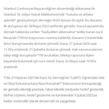
İstanbul Cumhuriyet Başsavcılığı’nın düzenlediği iddianame ile
İstanbul 18. Asliye Hukuk Mahkemesi’nde “hukuka ve ahlaka
aykırılık” gerekçeleriyle derneğin feshi davası da açıldı. Bu davanın
ilk duruşması da 18 Mayıs 2022 tarihinde görüldü. Dava kapsamında
dernek hakkında verilen “faaliyetten alıkonulma” tedbir kararı ise 6
Nisan’da TTM’nin başvurusu üzerine kaldırıldı. Davanın 2 Kasım’daki
ikinci duruşmasında da karar çıkmadı. Dava, 21 Şubat 2023 saat
11.30’a ertelendi. 21 Şubat’ta da karar çıkmadı. Hak savunucularının
takip ettiği duruşmada TTM avukatları, bilirkişi raporuna ilişkin
beyanda bulunmak için süre istedi. Dava, 22 Mayıs saat 10.00’a
ertelendi.
TTM, 27 Haziran 2021’de Kaos GL Derneği’nin “LGBTİ+ Öğrencileri Aile
ve Okul Kıskacına Karşı Nasıl Korumalı?” kılavuzunun konuşulacağı
bir gönüllü etkinliği planladı, fakat etkinlik medyada hedef gösterildi.
Nefret söylemi, hedef gösterme ve karalamalar 9 Şubat 2022’ye
kadar sistematik olarak devam etti ve yaygınlaştı.