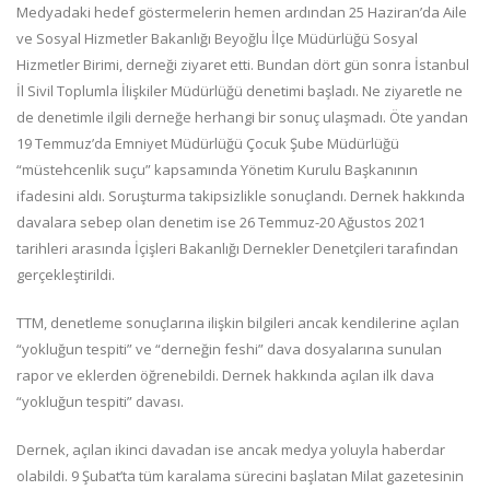
Medyadaki hedef göstermelerin hemen ardından 25 Haziran’da Aile
ve Sosyal Hizmetler Bakanlığı Beyoğlu İlçe Müdürlüğü Sosyal
Hizmetler Birimi, derneği ziyaret etti. Bundan dört gün sonra İstanbul
İl Sivil Toplumla İlişkiler Müdürlüğü denetimi başladı. Ne ziyaretle ne
de denetimle ilgili derneğe herhangi bir sonuç ulaşmadı. Öte yandan
19 Temmuz’da Emniyet Müdürlüğü Çocuk Şube Müdürlüğü
“müstehcenlik suçu” kapsamında Yönetim Kurulu Başkanının
ifadesini aldı. Soruşturma takipsizlikle sonuçlandı. Dernek hakkında
davalara sebep olan denetim ise 26 Temmuz-20 Ağustos 2021
tarihleri arasında İçişleri Bakanlığı Dernekler Denetçileri tarafından
gerçekleştirildi.
TTM, denetleme sonuçlarına ilişkin bilgileri ancak kendilerine açılan
“yokluğun tespiti” ve “derneğin feshi” dava dosyalarına sunulan
rapor ve eklerden öğrenebildi. Dernek hakkında açılan ilk dava
“yokluğun tespiti” davası.
Dernek, açılan ikinci davadan ise ancak medya yoluyla haberdar
olabildi. 9 Şubat’ta tüm karalama sürecini başlatan Milat gazetesinin