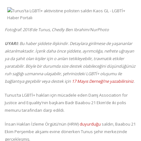
Fotoğraf:
2018'de Tunus,
Chedly Ben Ibrahim/NurPhoto
UYARI:
Bu haber şiddete ilişkindir. Detaylara girilmese de yaşananlar
aktarılmaktadır. İçerik daha önce şiddete, ayrımcılığa, nefrete uğrayan
ya da şahit olan kişiler için o anları tetikleyebilir, travmatik etkiler
yaratabilir. Böyle bir durumda size destek olabileceğini düşündüğünüz
ruh sağlığı uzmanına ulaşabilir, şehrinizdeki LGBTİ+ oluşumu ile
bağlantıya geçebilir veya destek için
17 Mayıs Derneği’ne yazabilirsiniz
.
Tunus’ta LGBTİ+ hakları için mücadele eden Damj Association for
Justice and Equality’nin başkanı Badr Baabou 21 Ekim’de iki polis
memuru tarafından darp edildi.
İnsan Hakları İzleme Örgütü’nün (HRW)
duyurduğu
saldırı, Baabou 21
Ekim Perşembe akşamı evine dönerken Tunus şehir merkezinde
gerçekleşmiş.