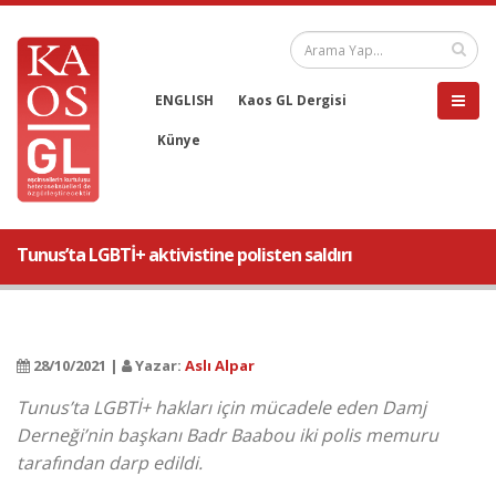
ENGLISH
Kaos GL Dergisi
Künye
Tunus’ta LGBTİ+ aktivistine polisten saldırı
28/10/2021 |
Yazar:
Aslı Alpar
Tunus’ta LGBTİ+ hakları için mücadele eden Damj
Derneği’nin başkanı Badr Baabou iki polis memuru
tarafından darp edildi.