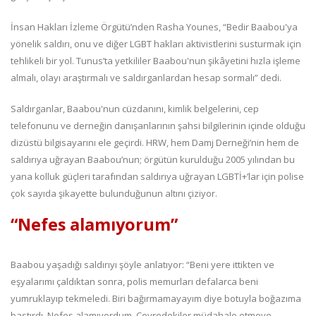
İnsan Hakları İzleme Örgütü’nden Rasha Younes, “Bedir Baabou'ya
yönelik saldırı, onu ve diğer LGBT hakları aktivistlerini susturmak için
tehlikeli bir yol. Tunus’ta yetkililer Baabou'nun şikâyetini hızla işleme
almalı, olayı araştırmalı ve saldırganlardan hesap sormalı” dedi.
Saldırganlar, Baabou'nun cüzdanını, kimlik belgelerini, cep
telefonunu ve derneğin danışanlarının şahsi bilgilerinin içinde olduğu
dizüstü bilgisayarını ele geçirdi. HRW, hem Damj Derneği’nin hem de
saldırıya uğrayan Baabou’nun; örgütün kurulduğu 2005 yılından bu
yana kolluk güçleri tarafından saldırıya uğrayan LGBTİ+’lar için polise
çok sayıda şikayette bulunduğunun altını çiziyor.
“Nefes alamıyorum”
Baabou yaşadığı saldırıyı şöyle anlatıyor: “Beni yere ittikten ve
eşyalarımı çaldıktan sonra, polis memurları defalarca beni
yumruklayıp tekmeledi. Biri bağırmamayayım diye botuyla boğazıma
bastırdı. Nefes alamıyordum. Çevredekiler müdahale etmeye