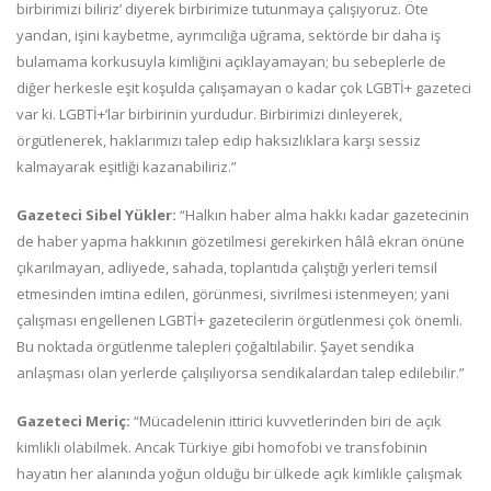
birbirimizi biliriz’ diyerek birbirimize tutunmaya çalışıyoruz. Öte
yandan, işini kaybetme, ayrımcılığa uğrama, sektörde bir daha iş
bulamama korkusuyla kimliğini açıklayamayan; bu sebeplerle de
diğer herkesle eşit koşulda çalışamayan o kadar çok LGBTİ+ gazeteci
var ki. LGBTİ+’lar birbirinin yurdudur. Birbirimizi dinleyerek,
örgütlenerek, haklarımızı talep edip haksızlıklara karşı sessiz
kalmayarak eşitliği kazanabiliriz.”
Gazeteci Sibel Yükler:
“Halkın haber alma hakkı kadar gazetecinin
de haber yapma hakkının gözetilmesi gerekirken hâlâ ekran önüne
çıkarılmayan, adliyede, sahada, toplantıda çalıştığı yerleri temsil
etmesinden imtina edilen, görünmesi, sivrilmesi istenmeyen; yani
çalışması engellenen LGBTİ+ gazetecilerin örgütlenmesi çok önemli.
Bu noktada örgütlenme talepleri çoğaltılabilir. Şayet sendika
anlaşması olan yerlerde çalışılıyorsa sendikalardan talep edilebilir.”
Gazeteci Meriç:
“Mücadelenin ittirici kuvvetlerinden biri de açık
kimlikli olabilmek. Ancak Türkiye gibi homofobi ve transfobinin
hayatın her alanında yoğun olduğu bir ülkede açık kimlikle çalışmak