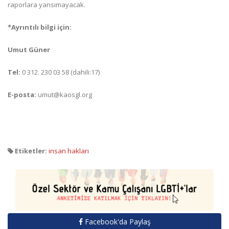
raporlara yansımayacak.
*Ayrıntılı bilgi için:
Umut Güner
Tel:
0 312. 230 03 58 (dahili:17)
E-posta:
umut@kaosgl.org
Etiketler:
insan hakları
Facebook'da Paylaş