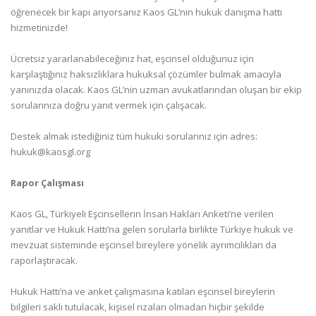
öğrenecek bir kapı arıyorsanız Kaos GL’nin hukuk danışma hattı
hizmetinizde!
Ücretsiz yararlanabileceğiniz hat, eşcinsel olduğunuz için
karşılaştığınız haksızlıklara hukuksal çözümler bulmak amacıyla
yanınızda olacak. Kaos GL’nin uzman avukatlarından oluşan bir ekip
sorularınıza doğru yanıt vermek için çalışacak.
Destek almak istediğiniz tüm hukuki sorularınız için adres:
hukuk@kaosgl.org
Rapor Çalışması
Kaos GL, Türkiyeli Eşcinsellerin İnsan Hakları Anketi’ne verilen
yanıtlar ve Hukuk Hattı’na gelen sorularla birlikte Türkiye hukuk ve
mevzuat sisteminde eşcinsel bireylere yönelik ayrımcılıkları da
raporlaştıracak.
Hukuk Hattı’na ve anket çalışmasına katılan eşcinsel bireylerin
bilgileri saklı tutulacak, kişisel rızaları olmadan hiçbir şekilde