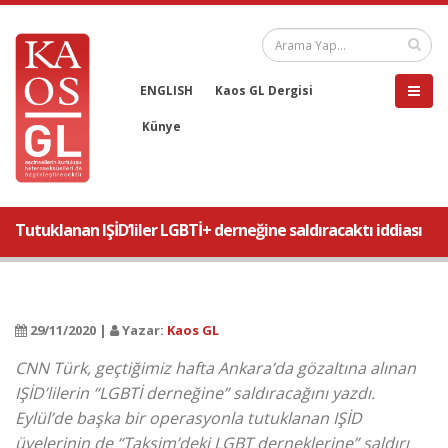
ENGLISH
Kaos GL Dergisi
Künye
Tutuklanan IŞİD’liler LGBTİ+ derneğine saldıracaktı iddiası
29/11/2020 |
Yazar:
Kaos GL
CNN Türk, geçtiğimiz hafta Ankara’da gözaltına alınan
IŞİD’lilerin “LGBTİ derneğine” saldıracağını yazdı.
Eylül’de başka bir operasyonla tutuklanan IŞİD
üyelerinin de “Taksim’deki LGBT derneklerine” saldırı