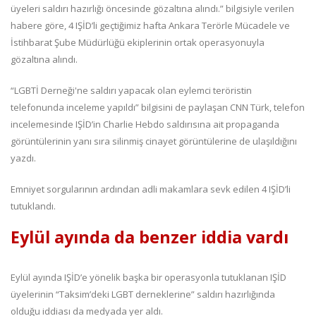
üyeleri saldırı hazırlığı öncesinde gözaltına alındı.” bilgisiyle verilen
habere göre, 4 IŞİD’li geçtiğimiz hafta Ankara Terörle Mücadele ve
İstihbarat Şube Müdürlüğü ekiplerinin ortak operasyonuyla
gözaltına alındı.
“LGBTİ Derneği'ne saldırı yapacak olan eylemci teröristin
telefonunda inceleme yapıldı” bilgisini de paylaşan CNN Türk, telefon
incelemesinde IŞİD’in Charlie Hebdo saldırısına ait propaganda
görüntülerinin yanı sıra silinmiş cinayet görüntülerine de ulaşıldığını
yazdı.
Emniyet sorgularının ardından adli makamlara sevk edilen 4 IŞİD’li
tutuklandı.
Eylül ayında da benzer iddia vardı
Eylül ayında IŞİD’e yönelik başka bir operasyonla tutuklanan IŞİD
üyelerinin “Taksim’deki LGBT derneklerine” saldırı hazırlığında
olduğu iddiası da medyada yer aldı.