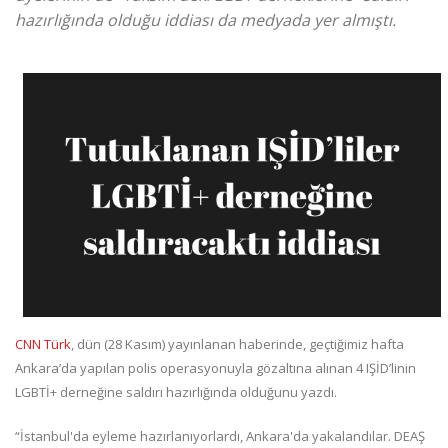
hazırlığında olduğu iddiası da medyada yer almıştı.
CNN Türk
, dün (28 Kasım) yayınlanan haberinde, geçtiğimiz hafta
Ankara’da yapılan polis operasyonuyla gözaltına alınan 4 IŞİD’linin
LGBTİ+ derneğine saldırı hazırlığında olduğunu yazdı.
“İstanbul'da eyleme hazırlanıyorlardı, Ankara'da yakalandılar. DEAŞ