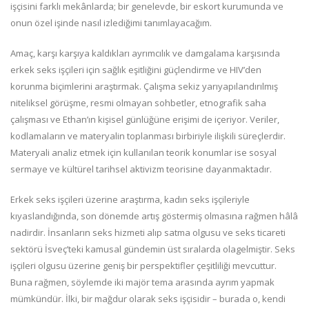
işçisini farklı mekânlarda; bir genelevde, bir eskort kurumunda ve
onun özel işinde nasıl izlediğimi tanımlayacağım.
Amaç, karşı karşıya kaldıkları ayrımcılık ve damgalama karşısında
erkek seks işçileri için sağlık eşitliğini güçlendirme ve HIV’den
korunma biçimlerini araştırmak. Çalışma sekiz yarıyapılandırılmış
niteliksel görüşme, resmi olmayan sohbetler, etnografik saha
çalışması ve Ethan’ın kişisel günlüğüne erişimi de içeriyor. Veriler,
kodlamaların ve materyalin toplanması birbiriyle ilişkili süreçlerdir.
Materyali analiz etmek için kullanılan teorik konumlar ise sosyal
sermaye ve kültürel tarihsel aktivizm teorisine dayanmaktadır.
Erkek seks işçileri üzerine araştırma, kadın seks işçileriyle
kıyaslandığında, son dönemde artış göstermiş olmasına rağmen hâlâ
nadirdir. İnsanların seks hizmeti alıp satma olgusu ve seks ticareti
sektörü İsveç’teki kamusal gündemin üst sıralarda olagelmiştir. Seks
işçileri olgusu üzerine geniş bir perspektifler çeşitliliği mevcuttur.
Buna rağmen, söylemde iki majör tema arasında ayrım yapmak
mümkündür. İlki, bir mağdur olarak seks işçisidir – burada o, kendi