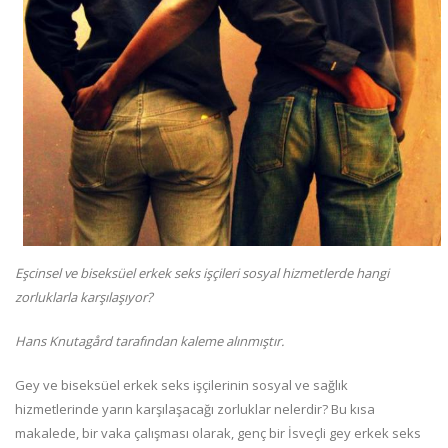
Eşcinsel ve biseksüel erkek seks işçileri sosyal hizmetlerde hangi
zorluklarla karşılaşıyor?
Hans Knutagård tarafından kaleme alınmıştır.
Gey ve biseksüel erkek seks işçilerinin sosyal ve sağlık
hizmetlerinde yarın karşılaşacağı zorluklar nelerdir? Bu kısa
makalede, bir vaka çalışması olarak, genç bir İsveçli gey erkek seks