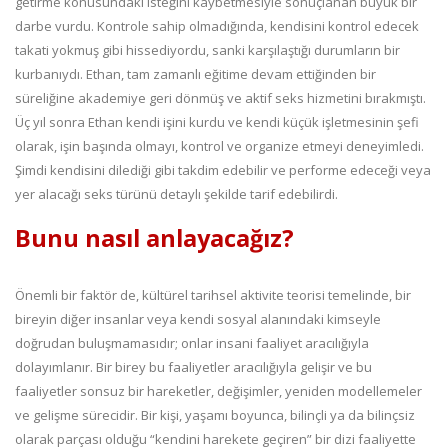
getirme konusundaki isteğini kaybetmesiyle sonuçlanan büyük bir
darbe vurdu. Kontrole sahip olmadığında, kendisini kontrol edecek
takati yokmuş gibi hissediyordu, sanki karşılaştığı durumların bir
kurbanıydı. Ethan, tam zamanlı eğitime devam ettiğinden bir
süreliğine akademiye geri dönmüş ve aktif seks hizmetini bırakmıştı.
Üç yıl sonra Ethan kendi işini kurdu ve kendi küçük işletmesinin şefi
olarak, işin başında olmayı, kontrol ve organize etmeyi deneyimledi.
Şimdi kendisini dilediği gibi takdim edebilir ve performe edeceği veya
yer alacağı seks türünü detaylı şekilde tarif edebilirdi.
Bunu nasıl anlayacağız?
Önemli bir faktör de, kültürel tarihsel aktivite teorisi temelinde, bir
bireyin diğer insanlar veya kendi sosyal alanındaki kimseyle
doğrudan buluşmamasıdır; onlar insani faaliyet aracılığıyla
dolayımlanır. Bir birey bu faaliyetler aracılığıyla gelişir ve bu
faaliyetler sonsuz bir hareketler, değişimler, yeniden modellemeler
ve gelişme sürecidir. Bir kişi, yaşamı boyunca, bilinçli ya da bilinçsiz
olarak parçası olduğu “kendini harekete geçiren” bir dizi faaliyette