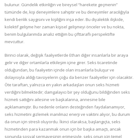
bulunur. Gündelik etkinliğin ve bireysel “harekete geçmenin”
tümünde de, kişi deneyimlere sahiptir ve bu deneyimler aracılığıyla
kendi benlik saygısını ve kişiliğini inşa eder. Bu diyalektik ilişkide,
kolektif gelişme her zaman kişisel gelişmeyi önceler ve bu nokta,
benim bulgularımda analiz ettiğim bu çifttaraflı perspektifte
mevcuttur.
Birinci olarak, değişik faaliyetlerde Ethan diğer insanlarla bir araya
gelir ve diğer ortamlarla etkileşim içine girer. Seks ticaretinde
olduğundan, bu faaliyetin içinde olan insanlarla buluşur ve
dolayısıyla aldığı tavsiyelerin çoğu da benzer faaliyetler için olacaktır.
Öte taraftan, yalnızca en yakın arkadaşları onun seks hizmeti
verdiğini bilmektedir; damgalayıcı bir şey olduğunu bildiğinden seks
hizmeti sattığını ailesine ve başkalarına, annesine bile
açıklamamıştır. Bu nedenle onların desteğinden faydalanamıyor,
seks hizmetini gizlemek inanılmaz enerji ve vaktini alıyor, bu durum
da onun için stresli oluyordu. İkinci olaraksa, başlangıçta, seks
hizmetinden para kazanmak onun için bir başka amaçtı, ancak
sonunda sosyal sermayesinin erimesiyle, seks onun için temel