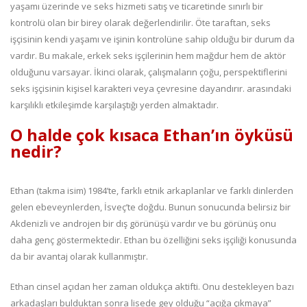
yaşamı üzerinde ve seks hizmeti satış ve ticaretinde sınırlı bir
kontrolü olan bir birey olarak değerlendirilir. Öte taraftan, seks
işçisinin kendi yaşamı ve işinin kontrolüne sahip olduğu bir durum da
vardır. Bu makale, erkek seks işçilerinin hem mağdur hem de aktör
olduğunu varsayar. İkinci olarak, çalışmaların çoğu, perspektiflerini
seks işçisinin kişisel karakteri veya çevresine dayandırır. arasındaki
karşılıklı etkileşimde karşılaştığı yerden almaktadır.
O halde çok kısaca Ethan’ın öyküsü
nedir?
Ethan (takma isim) 1984’te, farklı etnik arkaplanlar ve farklı dinlerden
gelen ebeveynlerden, İsveç’te doğdu. Bunun sonucunda belirsiz bir
Akdenizli ve androjen bir dış görünüşü vardır ve bu görünüş onu
daha genç göstermektedir. Ethan bu özelliğini seks işçiliği konusunda
da bir avantaj olarak kullanmıştır.
Ethan cinsel açıdan her zaman oldukça aktifti. Onu destekleyen bazı
arkadaşları bulduktan sonra lisede gey olduğu “açığa çıkmaya”