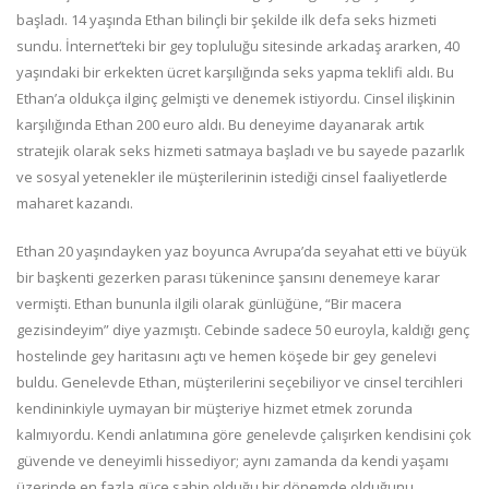
başladı. 14 yaşında Ethan bilinçli bir şekilde ilk defa seks hizmeti
sundu. İnternet’teki bir gey topluluğu sitesinde arkadaş ararken, 40
yaşındaki bir erkekten ücret karşılığında seks yapma teklifi aldı. Bu
Ethan’a oldukça ilginç gelmişti ve denemek istiyordu. Cinsel ilişkinin
karşılığında Ethan 200 euro aldı. Bu deneyime dayanarak artık
stratejik olarak seks hizmeti satmaya başladı ve bu sayede pazarlık
ve sosyal yetenekler ile müşterilerinin istediği cinsel faaliyetlerde
maharet kazandı.
Ethan 20 yaşındayken yaz boyunca Avrupa’da seyahat etti ve büyük
bir başkenti gezerken parası tükenince şansını denemeye karar
vermişti. Ethan bununla ilgili olarak günlüğüne, “Bir macera
gezisindeyim” diye yazmıştı. Cebinde sadece 50 euroyla, kaldığı genç
hostelinde gey haritasını açtı ve hemen köşede bir gey genelevi
buldu. Genelevde Ethan, müşterilerini seçebiliyor ve cinsel tercihleri
kendininkiyle uymayan bir müşteriye hizmet etmek zorunda
kalmıyordu. Kendi anlatımına göre genelevde çalışırken kendisini çok
güvende ve deneyimli hissediyor; aynı zamanda da kendi yaşamı
üzerinde en fazla güce sahip olduğu bir dönemde olduğunu