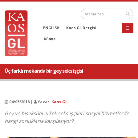
ENGLISH
Kaos GL Dergisi
Künye
Üç farklı mekanda bir gey seks işçisi
04/05/2018 |
Yazar:
Kaos GL
Gey ve biseksüel erkek seks işçileri sosyal hizmetlerde
hangi zorluklarla karşılaşıyor?