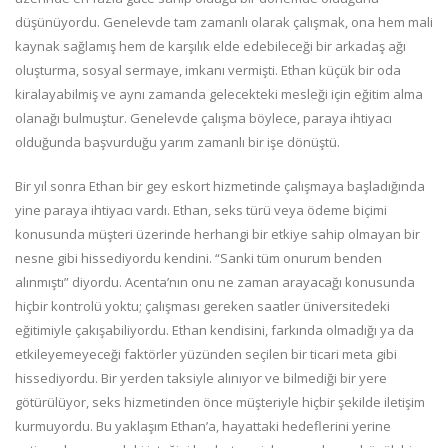
düşünüyordu. Genelevde tam zamanlı olarak çalışmak, ona hem mali
kaynak sağlamış hem de karşılık elde edebileceği bir arkadaş ağı
oluşturma, sosyal sermaye, imkanı vermişti. Ethan küçük bir oda
kiralayabilmiş ve aynı zamanda gelecekteki mesleği için eğitim alma
olanağı bulmuştur. Genelevde çalışma böylece, paraya ihtiyacı
olduğunda başvurduğu yarım zamanlı bir işe dönüştü.
Bir yıl sonra Ethan bir gey eskort hizmetinde çalışmaya başladığında
yine paraya ihtiyacı vardı. Ethan, seks türü veya ödeme biçimi
konusunda müşteri üzerinde herhangi bir etkiye sahip olmayan bir
nesne gibi hissediyordu kendini. “Sanki tüm onurum benden
alınmıştı” diyordu. Acenta’nın onu ne zaman arayacağı konusunda
hiçbir kontrolü yoktu; çalışması gereken saatler üniversitedeki
eğitimiyle çakışabiliyordu. Ethan kendisini, farkında olmadığı ya da
etkileyemeyeceği faktörler yüzünden seçilen bir ticari meta gibi
hissediyordu. Bir yerden taksiyle alınıyor ve bilmediği bir yere
götürülüyor, seks hizmetinden önce müşteriyle hiçbir şekilde iletişim
kurmuyordu. Bu yaklaşım Ethan’a, hayattaki hedeflerini yerine