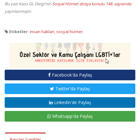
Bu yazı
Kaos GL Dergi'nin
Sosyal Hizmet dosya konulu 148. sayısında
yayınlanmıştır.
Etiketler:
insan hakları
,
sosyal hizmet
Facebook'da Paylaş
Twitter'da Paylaş
LinkedIn'de Paylaş
Whatsapp'da Paylaş
Benzer İçerikler