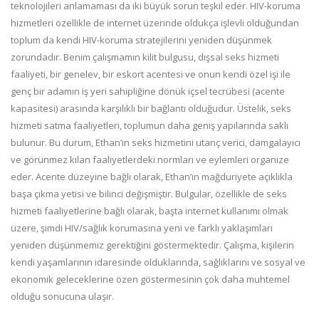
teknolojileri anlamaması da iki büyük sorun teşkil eder. HIV-koruma
hizmetleri özellikle de internet üzerinde oldukça işlevli olduğundan
toplum da kendi HIV-koruma stratejilerini yeniden düşünmek
zorundadır. Benim çalışmamın kilit bulgusu, dışsal seks hizmeti
faaliyeti, bir genelev, bir eskort acentesi ve onun kendi özel işi ile
genç bir adamın iş yeri sahipliğine dönük içsel tecrübesi (acente
kapasitesi) arasında karşılıklı bir bağlantı olduğudur. Üstelik, seks
hizmeti satma faaliyetleri, toplumun daha geniş yapılarında saklı
bulunur. Bu durum, Ethan’ın seks hizmetini utanç verici, damgalayıcı
ve görünmez kılan faaliyetlerdeki normları ve eylemleri organize
eder. Acente düzeyine bağlı olarak, Ethan’ın mağduriyete açıklıkla
başa çıkma yetisi ve bilinci değişmiştir. Bulgular, özellikle de seks
hizmeti faaliyetlerine bağlı olarak, başta internet kullanımı olmak
üzere, şimdi HIV/sağlık korumasına yeni ve farklı yaklaşımları
yeniden düşünmemiz gerektiğini göstermektedir. Çalışma, kişilerin
kendi yaşamlarının idaresinde olduklarında, sağlıklarını ve sosyal ve
ekonomik geleceklerine özen göstermesinin çok daha muhtemel
olduğu sonucuna ulaşır.