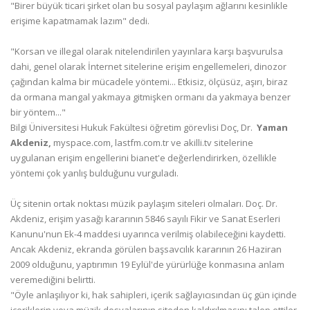
"Birer büyük ticari şirket olan bu sosyal paylaşım ağlarını kesinlikle
erişime kapatmamak lazım" dedi.
"Korsan ve illegal olarak nitelendirilen yayınlara karşı başvurulsa
dahi, genel olarak İnternet sitelerine erişim engellemeleri, dinozor
çağından kalma bir mücadele yöntemi... Etkisiz, ölçüsüz, aşırı, biraz
da ormana mangal yakmaya gitmişken ormanı da yakmaya benzer
bir yöntem..."
Bilgi Üniversitesi Hukuk Fakültesi öğretim görevlisi Doç, Dr.
Yaman
Akdeniz,
myspace.com, lastfm.com.tr ve akilli.tv sitelerine
uygulanan erişim engellerini bianet'e değerlendirirken, özellikle
yöntemi çok yanlış bulduğunu vurguladı.
Üç sitenin ortak noktası müzik paylaşım siteleri olmaları. Doç. Dr.
Akdeniz, erişim yasağı kararının 5846 sayılı Fikir ve Sanat Eserleri
Kanunu'nun Ek-4 maddesi uyarınca verilmiş olabileceğini kaydetti.
Ancak Akdeniz, ekranda görülen başsavcılık kararının 26 Haziran
2009 olduğunu, yaptırımın 19 Eylül'de yürürlüğe konmasına anlam
veremediğini belirtti.
"Öyle anlaşılıyor ki, hak sahipleri, içerik sağlayıcısından üç gün içinde