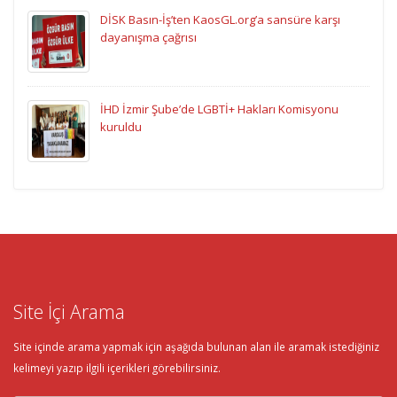
DİSK Basın-İş’ten KaosGL.org’a sansüre karşı
dayanışma çağrısı
İHD İzmir Şube’de LGBTİ+ Hakları Komisyonu
kuruldu
Site İçi Arama
Site içinde arama yapmak için aşağıda bulunan alan ile aramak istediğiniz
kelimeyi yazıp ilgili içerikleri görebilirsiniz.