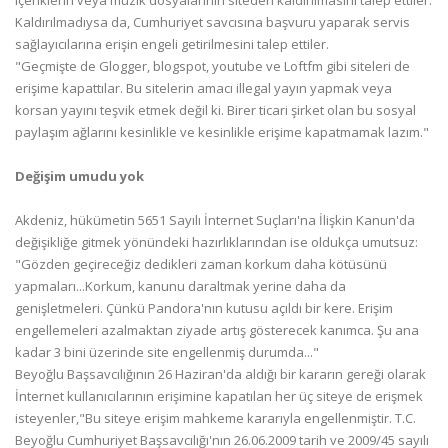
içeriklerin veya müzik dosyalarının siteden kaldırılmasını talep ettiler.
Kaldırılmadıysa da, Cumhuriyet savcısına başvuru yaparak servis
sağlayıcılarına erişin engeli getirilmesini talep ettiler.
"Geçmişte de Glogger, blogspot, youtube ve Loftfm gibi siteleri de
erişime kapattılar. Bu sitelerin amacı illegal yayın yapmak veya
korsan yayını teşvik etmek değil ki. Birer ticari şirket olan bu sosyal
paylaşım ağlarını kesinlikle ve kesinlikle erişime kapatmamak lazım."
Değişim umudu yok
Akdeniz, hükümetin 5651 Sayılı İnternet Suçları'na İlişkin Kanun'da
değişikliğe gitmek yönündeki hazırlıklarından ise oldukça umutsuz:
"Gözden geçireceğiz dedikleri zaman korkum daha kötüsünü
yapmaları...Korkum, kanunu daraltmak yerine daha da
genişletmeleri. Çünkü Pandora'nın kutusu açıldı bir kere. Erişim
engellemeleri azalmaktan ziyade artış gösterecek kanımca. Şu ana
kadar 3 bini üzerinde site engellenmiş durumda..."
Beyoğlu Başsavcılığının 26 Haziran'da aldığı bir kararın gereği olarak
İnternet kullanıcılarının erişimine kapatılan her üç siteye de erişmek
isteyenler,"Bu siteye erişim mahkeme kararıyla engellenmiştir. T.C.
Beyoğlu Cumhuriyet Başsavcılığı'nın 26.06.2009 tarih ve 2009/45 sayılı