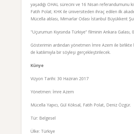
yaşadığı OHAL sürecini ve 16 Nisan referandumunu kişi
Fatih Polat; KHK ile üniversiteden ihraç edilen ilk ak
Mücella ablası, Mimarlar Odası İstanbul Büyükkent Şu
"Uçurumun Kıyısında Türkiye” filminin Ankara Galası,
Gösterimin ardından yönetmen İmre Azem ile birlikte b
de katılımıyla bir söyleşi gerçekleştirilecek.
Künye
Vizyon Tarihi: 30 Haziran 2017
Yönetmen: İmre Azem
Mücella Yapıcı, Gül Köksal, Fatih Polat, Deniz Özgür.
Tür: Belgesel
Ülke: Türkiye