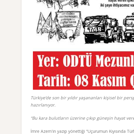
Türkiye’de son bir yıldır yaşananları kişisel bir pe
hazırlanıyor.
“Bu kara bulutların üzerine çıkıp güneşin hayat veren
İmre Azem'in yazıp yönettiği “Uçurumun Kıyısında Türki