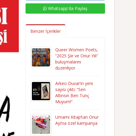
Whatsapp'da Paylaş
Benzer İçerikler
Queer Women Poets,
“2025 Şiir ve Onur Yılı”
buluşmalarını
düzenliyor
Arkeo Duvar’ın yeni
sayısı çıktı: “Sen
Altınsın Ben Tunç
Muyum!”
Umami Kitap’tan Onur
Ayı’na özel kampanya