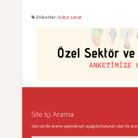
Etiketler:
kültür sanat
Site İçi Arama
Site içinde arama yapmak için aşağıda bulunan alan ile aramak 