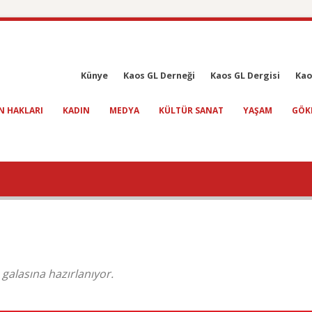
Künye
Kaos GL Derneği
Kaos GL Dergisi
Kao
N HAKLARI
KADIN
MEDYA
KÜLTÜR SANAT
YAŞAM
GÖK
galasına hazırlanıyor.