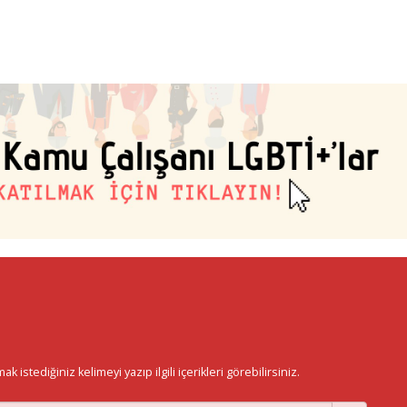
istediğiniz kelimeyi yazıp ilgili içerikleri görebilirsiniz.