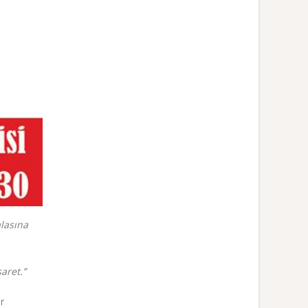
alasına
aret.”
r