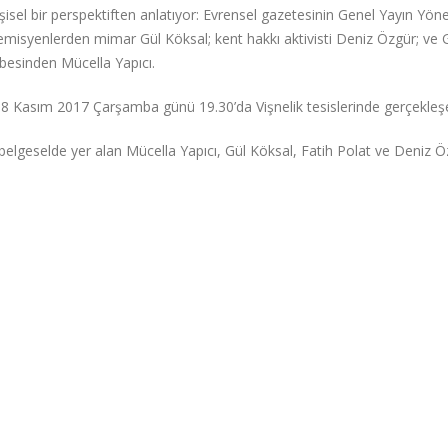
sel bir perspektiften anlatıyor: Evrensel gazetesinin Genel Yayın Yön
ademisyenlerden mimar Gül Köksal; kent hakkı aktivisti Deniz Özgür; ve G
besinden Mücella Yapıcı.
 08 Kasım 2017 Çarşamba günü 19.30’da Vişnelik tesislerinde gerçekleş
elgeselde yer alan Mücella Yapıcı, Gül Köksal, Fatih Polat ve Deniz Ö