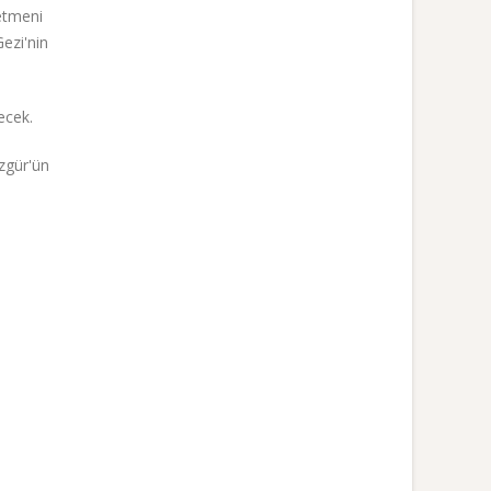
etmeni
ezi'nin
ecek.
zgür'ün