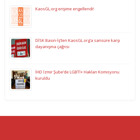
KaosGL.org erişime engellendi!
DİSK Basın-İş’ten KaosGL.org’a sansüre karşı
dayanışma çağrısı
İHD İzmir Şube’de LGBTİ+ Hakları Komisyonu
kuruldu