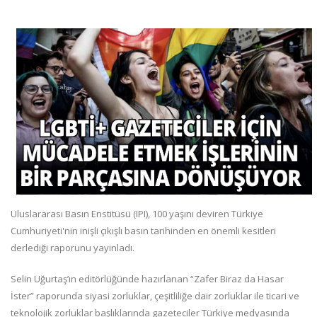
Uluslararası Basın Enstitüsü (IPI), 100 yaşını deviren Türkiye
Cumhuriyeti'nin inişli çıkışlı basın tarihinden en önemli kesitleri
derlediği raporunu yayınladı.
Selin Uğurtaş’ın editörlüğünde hazırlanan “Zafer Biraz da Hasar
İster” raporunda siyasi zorluklar, çeşitliliğe dair zorluklar ile ticari ve
teknolojik zorluklar başlıklarında gazeteciler Türkiye medyasında