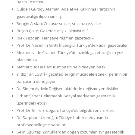
Basın Enstitüsü
Gülden Gürsoy Ataman: Adalet ve Kalkınma Partisi’nin
gazeteciliğe ilişkin sınır işi
Rengin Arslan: Cezasız suçlar, suçsuz cezalılar
Ruşen Çakır: Gazeteci miyiz, aktivist mi?
İpek Yezdani: Her şeye rağmen gazetecilik!
Prof. Dr. Yasemin Giritli İnceoğlu: Türkiye’de kadın gazeteciler
Alexandra de Cramer: Türkiye’de azınlık gazeteciliğinin yok
olan mirası
Mahmut Bozarslan: Kürt basınına bitmeyen baskı
Yıldız Tar: LGBTİ+ gazeteciler için mücadele etmek işlerinin bir
parçasına dönüşüyor
Dr. Sinem Aydınlı: Değişen aktörlerle değişmeyen ilişkiler
Orhan Şener Deliormanlı: Sosyal medyanın gazetecilik
üzerindeki etkisi
Prof. Dr. Emre Erdoğan: Türkiye’de bilgi düzensizlikleri
Dr. Sarphan Uzunoğlu: Türkiye haber medyasında
profesyonelleşme sancıları
Selin Uğurtaş: Zorluklardan doğan çözümler: ‘İyi’ gazetecilik