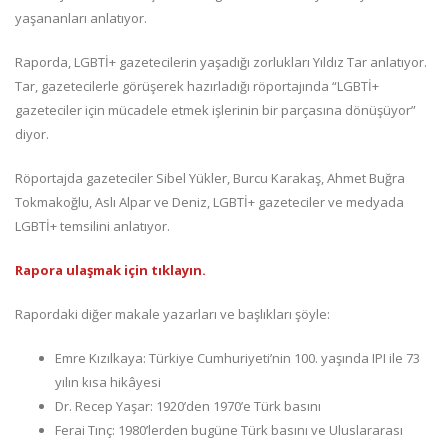
yaşananları anlatıyor.
Raporda, LGBTİ+ gazetecilerin yaşadığı zorlukları Yıldız Tar anlatıyor.
Tar, gazetecilerle görüşerek hazırladığı röportajında “LGBTİ+
gazeteciler için mücadele etmek işlerinin bir parçasına dönüşüyor”
diyor.
Röportajda gazeteciler Sibel Yükler, Burcu Karakaş, Ahmet Buğra
Tokmakoğlu, Aslı Alpar ve Deniz, LGBTİ+ gazeteciler ve medyada
LGBTİ+ temsilini anlatıyor.
Rapora ulaşmak için tıklayın.
Rapordaki diğer makale yazarları ve başlıkları şöyle:
Emre Kızılkaya: Türkiye Cumhuriyeti’nin 100. yaşında IPI ile 73
yılın kısa hikâyesi
Dr. Recep Yaşar: 1920’den 1970’e Türk basını
Ferai Tınç: 1980’lerden bugüne Türk basını ve Uluslararası