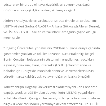
göstererek bir arada olmaya, özgürlükleri savunmaya, özgür
düşüncenin ve çeşitliliğin destekçisi olmaya çağırdı.
Akdeniz Antalya Aileleri Grubu, Denizli LGBTİ+ Aileleri Grubu, İzmir
LGBTİ+ Aileleri Grubu, GALADER – Ankara Gökkuşağı Aileleri Derneği
ve LİSTAG – LGBTİ+ Aileleri ve Yakınları Derneği’nin çağrıcı olduğu
metin şöyle:
“Boğaziçi Üniversitesi yönetiminin, 2013’ten bu yana dünya çapında
gösterimleri yapılan ve ödüller kazanan, Kültür Bakanlığı belgeli
Benim Çocuğum belgeselinin gösterimini engellemesi, çocukları
eşcinsel, biseksüel, trans, interseks (LGBTİ+) olan biz anne ve
babalar için Türkiye’de insan haklarının ve üniversitelerin uzun
süredir maruz kaldığı baskı ve ayrımcılığın bir başka örneğidir.
Yönetmenliğini Boğaziçi Üniversitesi akademisyeni Can Candan’ın
yaptığı, çocukları LGBTİ+ olan ebeveynlerin (LİSTAG) yaşadıklarını
anlattıkları Benim Çocuğum belgeseli, on bir yıldır toplumumuzda ve
birçok ülkede farkındalık yaratmaya devam etmektedir. Biz LGBTİ+