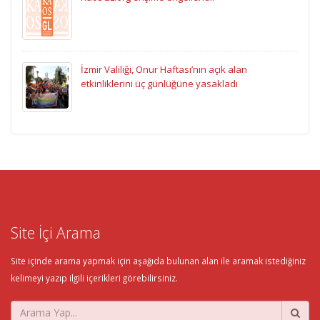
İzmir Valiliği, Onur Haftası’nın açık alan
etkinliklerini üç günlüğüne yasakladı
Site İçi Arama
Site içinde arama yapmak için aşağıda bulunan alan ile aramak istediğiniz
kelimeyi yazıp ilgili içerikleri görebilirsiniz.