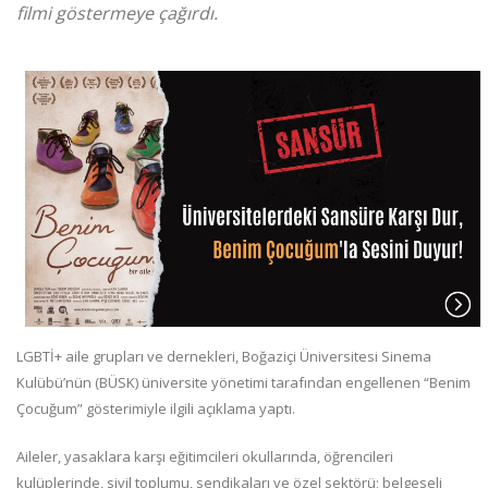
filmi göstermeye çağırdı.
LGBTİ+ aile grupları ve dernekleri, Boğaziçi Üniversitesi Sinema
Kulübü’nün (BÜSK) üniversite yönetimi tarafından engellenen “Benim
Çocuğum” gösterimiyle ilgili açıklama yaptı.
Aileler, yasaklara karşı eğitimcileri okullarında, öğrencileri
kulüplerinde, sivil toplumu, sendikaları ve özel sektörü; belgeseli