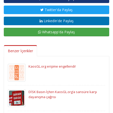
Twitter'da Paylaş
LinkedIn'de Paylaş
Whatsapp'da Paylaş
Benzer İçerikler
KaosGL.org erişime engellendi!
DİSK Basın-İş’ten KaosGL.org’a sansüre karşı
dayanışma çağrısı