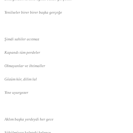
Yenilseler birer birer başka gerçeğe
Şimdi sahiler acıtmaz
Kapandı tüm perdeler
Olmayanlar ve ihtimaller
Gözüm kör, dilim lal
Yine uyurgezer
Aklım başka yerdeydi her gece
Sökülmüyor kalpteki kelepçe