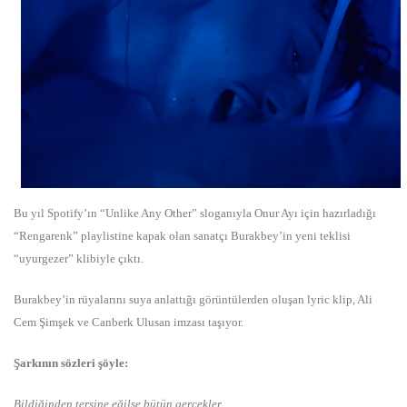
Bu yıl Spotify’ın “Unlike Any Other” sloganıyla Onur Ayı için hazırladığı
“Rengarenk” playlistine kapak olan sanatçı Burakbey’in yeni teklisi
“uyurgezer” klibiyle çıktı.
Burakbey’in rüyalarını suya anlattığı görüntülerden oluşan lyric klip, Ali
Cem Şimşek ve Canberk Ulusan imzası taşıyor.
Şarkının sözleri şöyle:
Bildiğinden tersine eğilse bütün gerçekler