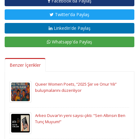
Facebook'da Paylaş
Twitter'da Paylaş
LinkedIn'de Paylaş
Whatsapp'da Paylaş
Benzer İçerikler
Queer Women Poets, “2025 Şiir ve Onur Yılı”
buluşmalarını düzenliyor
Arkeo Duvar’ın yeni sayısı çıktı: “Sen Altınsın Ben
Tunç Muyum!”