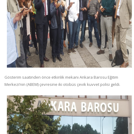
Gösterim saatinden önce etkinlik mekanı Ankara Barosu Eğitim
Merkezi’nin (ABEM) çevresine iki otobüs çevik kuvvet polisi geldi.