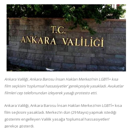
Ankara Valiliği, Ankara Barosu İnsan Hakları Merkezi’nin LGBTİ+ kısa
film seçkisini ‘toplumsal hassasiyetler’ gerekçesiyle yasakladı. Avukatlar
filmleri cep telefonundan izleyerek yasağı protesto etti.
Ankara Valiliği, Ankara Barosu İnsan Hakları Merkezi’nin LGBTİ+ kısa
film seçkisini yasakladı. Merkez’in dün (29 Mayıs) yapmak istediği
gösterimi engelleyen Valilik yasağa ‘toplumsal hassasiyetleri’
gerekçe gösterdi.