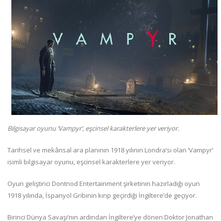
Bilgisayar oyunu ‘Vampyr’, eşcinsel karakterlere yer veriyor.
Tarihsel ve mekânsal ara planının 1918 yılının Londra’sı olan ‘Vampyr’
isimli bilgisayar oyunu, eşcinsel karakterlere yer veriyor.
Oyun geliştirici Dontnod Entertainment şirketinin hazırladığı oyun
1918 yılında, İspanyol Gribinin kırıp geçirdiği İngiltere’de geçiyor.
Birinci Dünya Savaşı’nın ardından İngiltere’ye dönen Doktor Jonathan