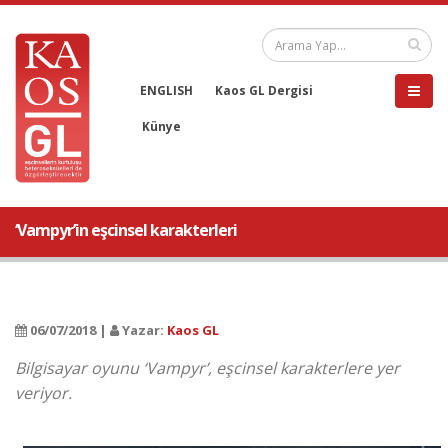
ENGLISH
Kaos GL Dergisi
Künye
‘Vampyr’in eşcinsel karakterleri
06/07/2018 |
Yazar:
Kaos GL
Bilgisayar oyunu ‘Vampyr’, eşcinsel karakterlere yer
veriyor.