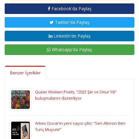
Facebook'da Paylaş
Twitter'da Paylaş
LinkedIn'de Paylaş
Whatsapp'da Paylaş
Benzer İçerikler
Queer Women Poets, “2025 Şiir ve Onur Yılı”
buluşmalarını düzenliyor
Arkeo Duvar’ın yeni sayısı çıktı: “Sen Altınsın Ben
Tunç Muyum!”