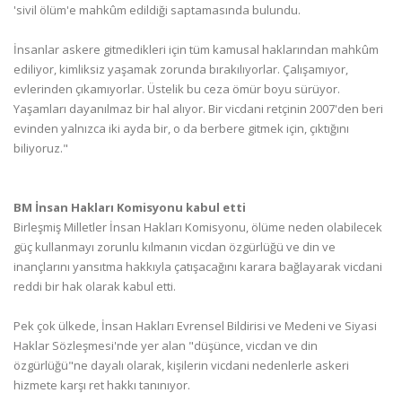
'sivil ölüm'e mahkûm edildiği saptamasında bulundu.
İnsanlar askere gitmedikleri için tüm kamusal haklarından mahkûm
ediliyor, kimliksiz yaşamak zorunda bırakılıyorlar. Çalışamıyor,
evlerinden çıkamıyorlar. Üstelik bu ceza ömür boyu sürüyor.
Yaşamları dayanılmaz bir hal alıyor. Bir vicdani retçinin 2007'den beri
evinden yalnızca iki ayda bir, o da berbere gitmek için, çıktığını
biliyoruz."
BM İnsan Hakları Komisyonu kabul etti
Birleşmiş Milletler İnsan Hakları Komisyonu, ölüme neden olabilecek
güç kullanmayı zorunlu kılmanın vicdan özgürlüğü ve din ve
inançlarını yansıtma hakkıyla çatışacağını karara bağlayarak vicdani
reddi bir hak olarak kabul etti.
Pek çok ülkede, İnsan Hakları Evrensel Bildirisi ve Medeni ve Siyasi
Haklar Sözleşmesi'nde yer alan "düşünce, vicdan ve din
özgürlüğü"ne dayalı olarak, kişilerin vicdani nedenlerle askeri
hizmete karşı ret hakkı tanınıyor.