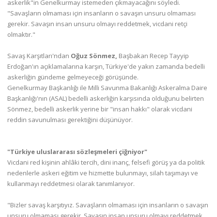
askerlik"in Genelkurmay istemeden çıkmayacağını söyledi.
"Savaşların olmaması için insanların o savaşın unsuru olmaması
gerekir. Savaşın insan unsuru olmayı reddetmek, vicdani retçi
olmaktır."
Savaş Karşıtları'ndan
Oğuz Sönmez,
Başbakan Recep Tayyip
Erdoğan'ın açıklamalarına karşın, Türkiye'de yakın zamanda bedelli
askerliğin gündeme gelmeyeceği görüşünde.
Genelkurmay Başkanlığı ile Milli Savunma Bakanlığı Askeralma Daire
Başkanlığı'nın (ASAL) bedelli askerliğin karşısında olduğunu belirten
Sönmez, bedelli askerlik yerine bir "insan hakkı" olarak vicdani
reddin savunulması gerektiğini düşünüyor.
"Türkiye uluslararası sözleşmeleri çiğniyor"
Vicdani red kişinin ahlâki tercih, dini inanç, felsefi görüş ya da politik
nedenlerle askeri eğitim ve hizmette bulunmayı, silah taşımayı ve
kullanmayı reddetmesi olarak tanımlanıyor.
"Bizler savaş karşıtıyız. Savaşların olmaması için insanların o savaşın
unsuru olmaması gerekir. Savaşın insan unsuru olmayı reddetmek,