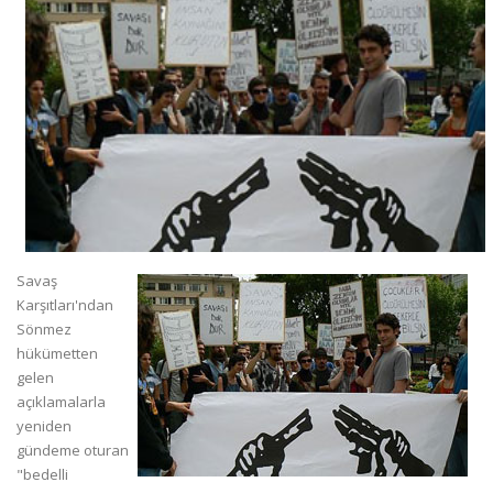
Savaş
Karşıtları'ndan
Sönmez
hükümetten
gelen
açıklamalarla
yeniden
gündeme oturan
"bedelli