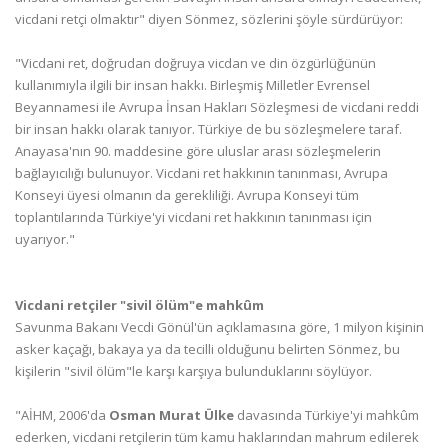
vicdani retçi olmaktır" diyen Sönmez, sözlerini şöyle sürdürüyor:
"Vicdani ret, doğrudan doğruya vicdan ve din özgürlüğünün
kullanımıyla ilgili bir insan hakkı. Birleşmiş Milletler Evrensel
Beyannamesi ile Avrupa İnsan Hakları Sözleşmesi de vicdani reddi
bir insan hakkı olarak tanıyor. Türkiye de bu sözleşmelere taraf.
Anayasa'nın 90. maddesine göre uluslar arası sözleşmelerin
bağlayıcılığı bulunuyor. Vicdani ret hakkının tanınması, Avrupa
Konseyi üyesi olmanın da gerekliliği. Avrupa Konseyi tüm
toplantılarında Türkiye'yi vicdani ret hakkının tanınması için
uyarıyor."
Vicdani retçiler "sivil ölüm"e mahkûm
Savunma Bakanı Vecdi Gönül'ün açıklamasına göre, 1 milyon kişinin
asker kaçağı, bakaya ya da tecilli olduğunu belirten Sönmez, bu
kişilerin "sivil ölüm"le karşı karşıya bulunduklarını söylüyor.
"AİHM, 2006'da
Osman Murat Ülke
davasında Türkiye'yi mahkûm
ederken, vicdani retçilerin tüm kamu haklarından mahrum edilerek