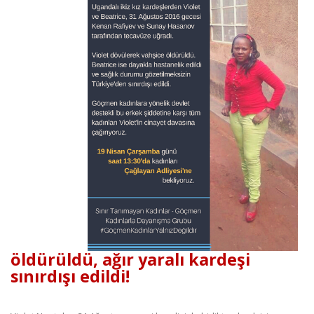
öldürüldü, ağır yaralı kardeşi
sınırdışı edildi!