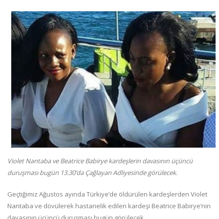
Violet Nantaba ve Beatrice Babirye kardeşlerin davasının üçüncü
duruşması bugün 13.30’da Çağlayan Adliyesinde görülecek.
Geçtiğimiz Ağustos ayında Türkiye’de öldürülen kardeşlerden Violet
Nantaba ve dövülerek hastanelik edilen kardeşi Beatrice Babirye’nin
davasının üçüncü duruşması bugün görülecek.