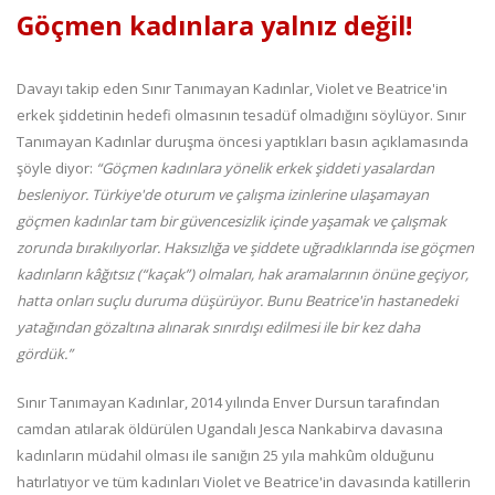
Göçmen kadınlara yalnız değil!
Davayı takip eden Sınır Tanımayan Kadınlar, Violet ve Beatrice'in
erkek şiddetinin hedefi olmasının tesadüf olmadığını söylüyor. Sınır
Tanımayan Kadınlar duruşma öncesi yaptıkları basın açıklamasında
şöyle diyor:
“Göçmen kadınlara yönelik erkek şiddeti yasalardan
besleniyor. Türkiye'de oturum ve çalışma izinlerine ulaşamayan
göçmen kadınlar tam bir güvencesizlik içinde yaşamak ve çalışmak
zorunda bırakılıyorlar. Haksızlığa ve şiddete uğradıklarında ise göçmen
kadınların kâğıtsız (“kaçak”) olmaları, hak aramalarının önüne geçiyor,
hatta onları suçlu duruma düşürüyor. Bunu Beatrice'in hastanedeki
yatağından gözaltına alınarak sınırdışı edilmesi ile bir kez daha
gördük.”
Sınır Tanımayan Kadınlar, 2014 yılında Enver Dursun tarafından
camdan atılarak öldürülen Ugandalı Jesca Nankabirva davasına
kadınların müdahil olması ile sanığın 25 yıla mahkûm olduğunu
hatırlatıyor ve tüm kadınları Violet ve Beatrice'in davasında katillerin