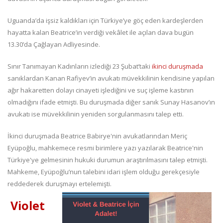
Uguanda’da işsiz kaldıkları için Türkiye’ye göç eden kardeşlerden
hayatta kalan Beatrice’in verdiği vekâlet ile açılan dava bugün
13.30’da Çağlayan Adliyesinde.
Sınır Tanımayan Kadınların izlediği 23 Şubat’taki
ikinci duruşmada
sanıklardan Kanan Rafiyev’in avukatı müvekkilinin kendisine yapılan
ağır hakaretten dolayı cinayeti işlediğini ve suç işleme kastının
olmadığını ifade etmişti. Bu duruşmada diğer sanık Sunay Hasanov’ın
avukatı ise müvekkilinin yeniden sorgulanmasını talep etti.
İkinci duruşmada Beatrice Babirye'nin avukatlarından Meriç
Eyüpoğlu, mahkemece resmi birimlere yazı yazılarak Beatrice'nin
Türkiye'ye gelmesinin hukuki durumun araştırılmasını talep etmişti.
Mahkeme, Eyüpoğlu’nun talebini idari işlem olduğu gerekçesiyle
reddederek duruşmayı ertelemişti.
Violet