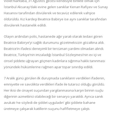
Violet Nantaba, 31 Ağustos gecesi kendisiyle birlikte olmak için
İstanbul Aksaray’daki evine gelen sanıklar Kenan Rafiyev ve Sunay
Hasanov tarafından dövülerek ve tecavüz edilerek vahşice
öldürüldü. Kız kardeşi Beatrice Babirye ise aynı sanıklar tarafından
dövülerek hastanelik edildi.
Olayın ardından polis, hastanede ağır yaralı olarak tedavi gören
Beatrice Babirye’yi sağlık durumunu gözetmeksizin gözaltına aldı.
Beatrice’in ifadesi deneyimli bir tercüman yardımı olmadan alındı.
Beatrice, Türkiye’nin imzaladığı İstanbul Sözleşmesi’nin ev içi ve
cinsel şiddete uğrayan göçmen kadınlara sığınma hakkı tanınması
yönündeki hükümlerine rağmen apar topar sınırdışı edildi.
7 Aralık günü görülen ilk duruşmada sanıkların verdikleri ifadenin,
emniyette ve savcılıkta verdikleri ifade ile tutarsız olduğu görüldü.
Her ikisi de cinayet suçundan yargılanmasına karşın birinin suçlu
diğerinin azmettirici olabileceği bir senaryo yaratıldı. Ayrıca sanık
avukatı ‘ne söyledi de şiddet uyguladın’ gibi şiddete bahane
üretmeye çalışarak katillerin suçunu hafifletmeye çalıştı.