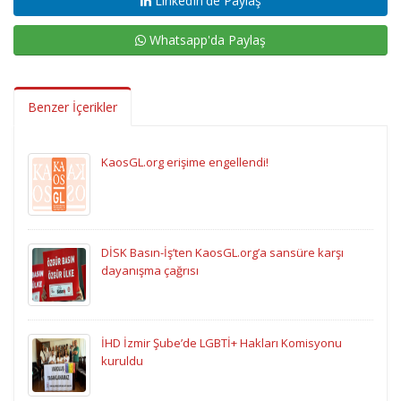
LinkedIn'de Paylaş
Whatsapp'da Paylaş
Benzer İçerikler
KaosGL.org erişime engellendi!
DİSK Basın-İş’ten KaosGL.org’a sansüre karşı
dayanışma çağrısı
İHD İzmir Şube’de LGBTİ+ Hakları Komisyonu
kuruldu