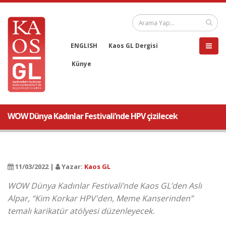
ENGLISH
Kaos GL Dergisi
Künye
WOW Dünya Kadınlar Festivali’nde HPV çizilecek
11/03/2022 |
Yazar:
Kaos GL
WOW Dünya Kadınlar Festivali’nde Kaos GL’den Aslı
Alpar, “Kim Korkar HPV'den, Meme Kanserinden”
temalı karikatür atölyesi düzenleyecek.