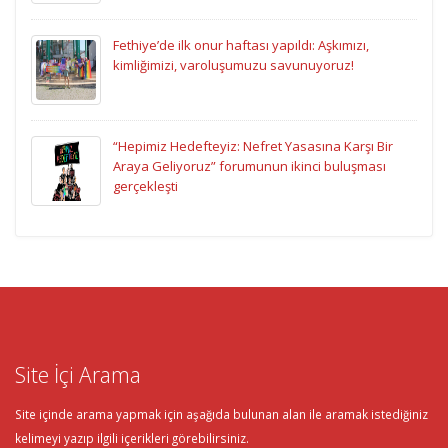
Fethiye’de ilk onur haftası yapıldı: Aşkımızı,
kimliğimizi, varoluşumuzu savunuyoruz!
“Hepimiz Hedefteyiz: Nefret Yasasına Karşı Bir
Araya Geliyoruz” forumunun ikinci buluşması
gerçekleşti
Site İçi Arama
Site içinde arama yapmak için aşağıda bulunan alan ile aramak istediğiniz
kelimeyi yazıp ilgili içerikleri görebilirsiniz.