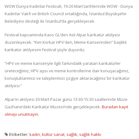
WOW Dünya Kadınlar Festivali, 19-20 Mart tarihlerinde WOW - Dünya
Kadınlar Vakfı ve British Council ortaklığında, İstanbul Büyükşehir
Belediyesi desteği ile İstanbul’da gerçekleşecek.
Festival kapsamında Kaos GL’den Aslı Alpar karikatür atölyesi
düzenleyecek. “Kim Korkar HPV'den, Meme Kanserinden” başlıklı
karikatür atölyesini Festival şöyle duyurdu:
“HPV ve meme kanseriyle ilgili farkındalık yaratan karikatürler
üreteceğimiz, HPV aşısı ve meme kontrollerine dair konuşacağımız,
konuştuklarımızı ve taleplerimizi çizgiye aktaracağımız bir karikatür
atölyesi.”
Alpar’ın atölyesi 20 Mart Pazar günü 13:30-15:30 saatlerinde Müze
Gazhane’deki Karikatür Müzesi’nde gerçekleşecek.
Buradan kayıt
olmayı unutmayın.
Etiketler:
kadın
,
kültür sanat
,
sağlık
,
sağlık hakkı