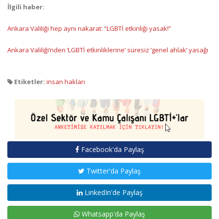
İlgili haber:
Ankara Valiliği hep aynı nakarat: “LGBTİ etkinliği yasak!”
Ankara Valiliği’nden ‘LGBTİ etkinliklerine’ süresiz ‘genel ahlak’ yasağı
Etiketler:
insan hakları
Facebook'da Paylaş
Twitter'da Paylaş
LinkedIn'de Paylaş
Whatsapp'da Paylaş