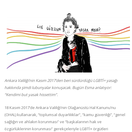
Ankara Valiliği’nin Kasım 2017’den beri sürdürdüğü LGBTİ+ yasağı
hakkında şimdi lubunyalar konuşacak. Bugün Esma anlatıyor:
“Kendimi but yasak hissettim”.
18 Kasım 2017’de Ankara Valiliği’nin Olağanüstü Hal Kanunu’nu
(OHAL) kullanarak, “toplumsal duyarlılıklar”, “kamu güvenliği”, “genel
sağlığın ve ahlakın korunması” ve “başkalarının hak ve
özgürlüklerinin korunması” gerekçeleriyle LGBTİ+ örgütleri