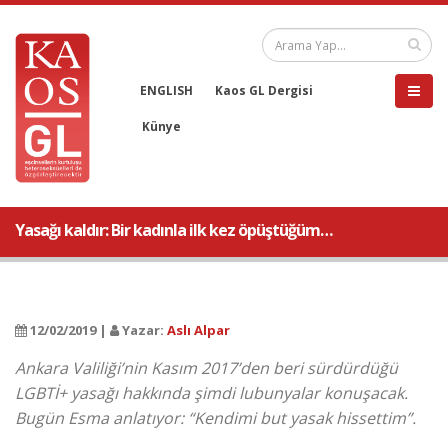
ENGLISH
Kaos GL Dergisi
Künye
Yasağı kaldır: Bir kadınla ilk kez öpüştüğüm…
12/02/2019 |
Yazar:
Aslı Alpar
Ankara Valiliği’nin Kasım 2017’den beri sürdürdüğü
LGBTİ+ yasağı hakkında şimdi lubunyalar konuşacak.
Bugün Esma anlatıyor: “Kendimi but yasak hissettim”.