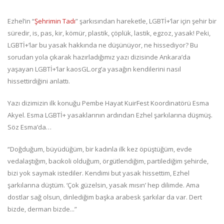
Ezhel’in “
Şehrimin Tadı
” şarkısından hareketle, LGBTİ+’lar için şehir bir
süredir, is, pas, kir, kömür, plastik, çöplük, lastik, egzoz, yasak! Peki,
LGBTİ+’lar bu yasak hakkında ne düşünüyor, ne hissediyor? Bu
sorudan yola çıkarak hazırladığımız yazı dizisinde Ankara’da
yaşayan LGBTİ+’lar kaosGL.org’a yasağın kendilerini nasıl
hissettirdiğini anlattı.
Yazı dizimizin ilk konuğu Pembe Hayat KuirFest Koordinatörü Esma
Akyel. Esma LGBTİ+ yasaklarının ardından Ezhel şarkılarına düşmüş.
Söz Esma’da…
“Doğduğum, büyüdüğüm, bir kadınla ilk kez öpüştüğüm, evde
vedalaştığım, bacıkoli olduğum, örgütlendiğim, partilediğim şehirde,
bizi yok saymak istediler. Kendimi but yasak hissettim, Ezhel
şarkılarına düştüm. ‘Çok güzelsin, yasak mısın’ hep dilimde. Ama
dostlar sağ olsun, dinlediğim başka arabesk şarkılar da var. Dert
bizde, derman bizde...”