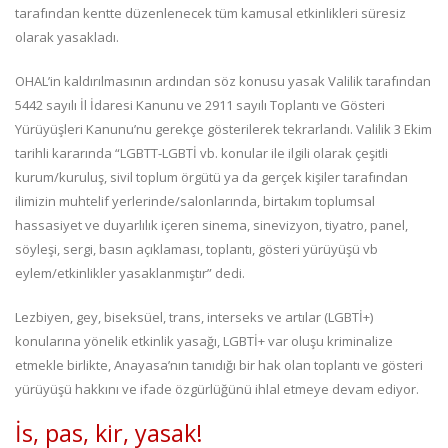
tarafından kentte düzenlenecek tüm kamusal etkinlikleri süresiz
olarak yasakladı.
OHAL’in kaldırılmasının ardından söz konusu yasak Valilik tarafından
5442 sayılı İl İdaresi Kanunu ve 2911 sayılı Toplantı ve Gösteri
Yürüyüşleri Kanunu’nu gerekçe gösterilerek tekrarlandı. Valilik 3 Ekim
tarihli kararında “LGBTT-LGBTİ vb. konular ile ilgili olarak çeşitli
kurum/kuruluş, sivil toplum örgütü ya da gerçek kişiler tarafından
ilimizin muhtelif yerlerinde/salonlarında, birtakım toplumsal
hassasiyet ve duyarlılık içeren sinema, sinevizyon, tiyatro, panel,
söyleşi, sergi, basın açıklaması, toplantı, gösteri yürüyüşü vb
eylem/etkinlikler yasaklanmıştır” dedi.
Lezbiyen, gey, biseksüel, trans, interseks ve artılar (LGBTİ+)
konularına yönelik etkinlik yasağı, LGBTİ+ var oluşu kriminalize
etmekle birlikte, Anayasa’nın tanıdığı bir hak olan toplantı ve gösteri
yürüyüşü hakkını ve ifade özgürlüğünü ihlal etmeye devam ediyor.
İs, pas, kir, yasak!