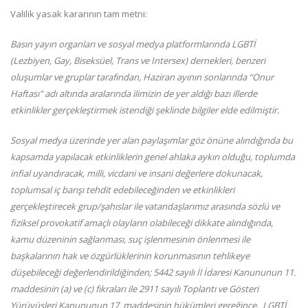
Valilik yasak kararının tam metni:
Basın yayın organları ve sosyal medya platformlarında LGBTİ
(Lezbiyen, Gay, Biseksüel, Trans ve Intersex) dernekleri, benzeri
oluşumlar ve gruplar tarafından, Haziran ayının sonlarında “Onur
Haftası" adı altında aralarında ilimizin de yer aldığı bazı illerde
etkinlikler gerçekleştirmek istendiği şeklinde bilgiler elde edilmiştir.
Sosyal medya üzerinde yer alan paylaşımlar göz önüne alındığında bu
kapsamda yapılacak etkinliklerin genel ahlaka aykırı olduğu, toplumda
infial uyandıracak, milli, vicdani ve insani değerlere dokunacak,
toplumsal iç barışı tehdit edebileceğinden ve etkinlikleri
gerçekleştirecek grup/şahıslar ile vatandaşlarımız arasında sözlü ve
fiziksel provokatif amaçlı olayların olabileceği dikkate alındığında,
kamu düzeninin sağlanması, suç işlenmesinin önlenmesi ile
başkalarının hak ve özgürlüklerinin korunmasının tehlikeye
düşebileceği değerlendirildiğinden; 5442 sayılı İl İdaresi Kanununun 11.
maddesinin (a) ve (c) fıkraları ile 2911 sayılı Toplantı ve Gösteri
Yürüyüşleri Kanununun 17. maddesinin hükümleri gereğince, LGBTİ