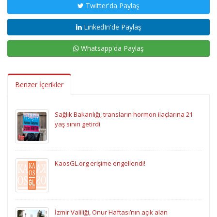
Twitter'da Paylaş
LinkedIn'de Paylaş
Whatsapp'da Paylaş
Benzer İçerikler
Sağlık Bakanlığı, transların hormon ilaçlarına 21
yaş sınırı getirdi
KaosGL.org erişime engellendi!
İzmir Valiliği, Onur Haftası’nın açık alan