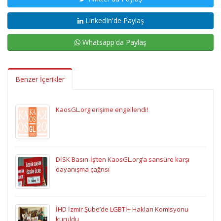
LinkedIn'de Paylaş
Whatsapp'da Paylaş
Benzer İçerikler
KaosGL.org erişime engellendi!
DİSK Basın-İş’ten KaosGL.org’a sansüre karşı
dayanışma çağrısı
İHD İzmir Şube’de LGBTİ+ Hakları Komisyonu
kuruldu