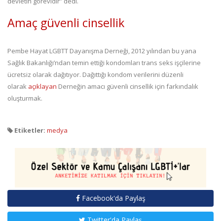
devletin görevidir” dedi.
Amaç güvenli cinsellik
Pembe Hayat LGBTT Dayanışma Derneği, 2012 yılından bu yana
Sağlık Bakanlığı’ndan temin ettiği kondomları trans seks işçilerine
ücretsiz olarak dağıtıyor. Dağıttığı kondom verilerini düzenli
olarak
açıklayan
Derneğin amacı güvenli cinsellik için farkındalık
oluşturmak.
Etiketler:
medya
Facebook'da Paylaş
Twitter'da Paylaş