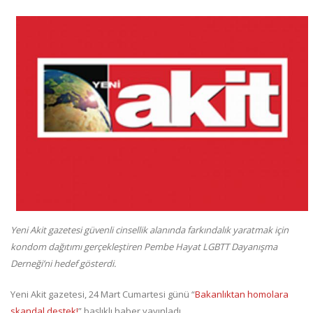
Yeni Akit gazetesi güvenli cinsellik alanında farkındalık yaratmak için
kondom dağıtımı gerçekleştiren Pembe Hayat LGBTT Dayanışma
Derneği’ni hedef gösterdi.
Yeni Akit gazetesi, 24 Mart Cumartesi günü “
Bakanlıktan homolara
skandal destek!
” başlıklı haber yayınladı.