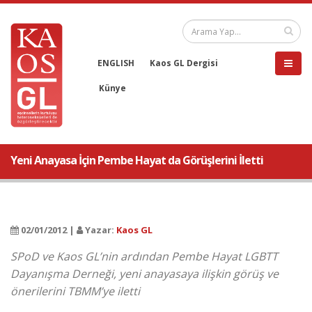
ENGLISH
Kaos GL Dergisi
Künye
Yeni Anayasa İçin Pembe Hayat da Görüşlerini İletti
02/01/2012 |
Yazar:
Kaos GL
SPoD ve Kaos GL’nin ardından Pembe Hayat LGBTT
Dayanışma Derneği, yeni anayasaya ilişkin görüş ve
önerilerini TBMM’ye iletti