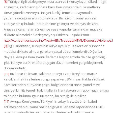
[8]
Türkiye, ilgili sözleşmeye imza atan ve ilk onaylayan ülkedir. İlgili
sözleşme, kadınların şiddete karşı korunmasında hükümetlerin
cinsel yönelim ve/veya cinsiyet kimliği temelinde ayrımcılık
yapamayacağının altını çizmektedir. Bu hüküm, onay sonrası
Türkiye’nin iç hukuk unsuru haline gelmiştir ve dolayısı ile Yeni
Anayasa çalışmaları süresince yasa yapıcılar tarafından mutlaka
dikkate alınmalıdır. Sözleşme’ye şu linkten ulaşabilirsiniz:
http://conventions.coe.int/Treaty/EN/Treaties/HTML/DomesticViolence.
[9]
İlgili Direktifler, Türkiye’nin AB’ye üyelik müzakereleri sürecinde
mutlaka dikkate alması gereken yasal düzenlemelerdir. Diğer bir
deyişle, Avrupa Komisyonu İlerleme Raporları’nda da dile getirildiği
gibi, Türkiye bu Direktiflere uygun düzenlemeleri gerçekleştirmek
durumundadır.
[10]
Bu karar ile İnsan Hakları Konseyi, LGBT bireylerin maruz
kaldıkları hak ihlallerine vurgu yaparken, BM İnsan Hakları Yüksek
Komiseri’nden dünyanın çeşitli bölgelerindeki cinsel yönelim ve
cinsiyet kimliği temelli hak ihlallerini haritalayan bir rapor hazırlaması
talebinde bulunmuştur. Bu metin, bu niteliği ile bir ilktir.
[11]
Avrupa Komisyonu, Türkiye’nin adaylık statüsünün kabul
edilmesinden bu yana hazırladığı yıllık ilerleme raporlarında LGBT
bireylere yönelik insan hakları ihlallerine açık şekilde vurgu