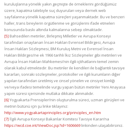
kuruluşlarına yönelik yakın geçmişte de örneklerini gördüğümüz
üzere, kapatma talebiyle suç duyuruları veya dernek web
sayfalarına yönelik kapatma süreçleri yaşanmaktadır. Bu ve benzeri
haller, trans bireylerin örgütlenme ve görüşlerini ifade etmeleri
konusunda baskı altında kalmalarına sebep olmaktadır.
[5]
Bahsedilen metinler, Birleşmiş Milletler ve Avrupa Konseyi
tarafından onaylanan İnsan Hakları Evrensel Bildirgesi, Avrupa
İnsan Hakları Sözleşmesi, BM Kuruluş Metni ve Evrensel İnsan
Hakları Bildirgesi’ne ek 1966 tarihli İkiz Sözleşmeler gibi metinleri ve
Avrupa İnsan Hakları Mahkemesi’nin ilgili içtihatlarını temel zemin
olarak kabul etmektedir. Bu metinler ile kendileri ile bağlantılı tavsiye
kararları, sonraki sözleşmeler, protokoller ve ilgili kurumların diğer
yapıları tarafından üretilmiş ve cinsel yönelim ve cinsiyet kimliği
ve/veya ifadesi temelinde vurgu yapan bütün metinler Yeni Anayasa
yapım süresi içerisinde mutlaka dikkate alınmalıdır.
[6]
Yogyakarta Prensipleri’nin oluşturulma süreci, uzman görüşleri ve
metnin bütünü için şu linke tıklayınız:
http://www.yogyakartaprinciples.org/principles_en.htm
[7]
İlgili Avrupa Konseyi Bakanlar Komitesi Tavsiye Kararı’na
https://wcd.coe.int/ViewDoc.jsp?id=1606669
linkinden ulaşabilirsiniz.