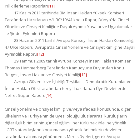
Yıllık İlerleme Raporları
[11]
· 17 Kasım 2011 tarihinde BM İnsan Hakları Yüksek Komiseri
Tarafından Hazırlanan A/HRC/19/41 kodlu Rapor; Dünya’da Cinsel
Yönelim ve Cinsiyet Kimliğine Dayalı Ayrımcı Yasalar ve Uygulamalar
ile Şiddet Eylemleri Raporu
· 23 Haziran 2011 tarihli Avrupa Konseyi İnsan Hakları Komiserliği
47 Ülke Raporu; Avrupa’da Cinsel Yönelim ve Cinsiyet Kimliğine Dayalı
Ayrımcılık Raporu
[12]
· 29 Temmuz 2009 tarihli Avrupa Konseyi İnsan Hakları Komiseri
Thomas Hammerberg Tarafından Kamuoyuna Duyurulan Konu
Belgesi; İnsan Hakları ve Cinsiyet Kimliği
[13]
· Avrupa Güvenlik ve İşbirliği Teşkilatı – Demokratik Kurumlar ve
İnsan Hakları Ofisi tarafından her yıl hazırlanan Üye Devletlerde
Nefret Suçları Raporu
[14]
Cinsel yönelim ve cinsiyet kimliği ve/veya ifadesi konusunda, diğer
ülkelerin ve Türkiye’nin de üyesi olduğu uluslararası kuruluşların
diğer ilgili birimlerinin güncel eğilimi, her türlü hak ihlaline yönelik
LGBT vatandaşların korunmasına yönelik önlemlerin devletler
tarafından alınması yönündedir. Meclis üyeleri, gerek Avrupa