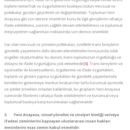
kişilerin temel hak ve özgürlüklerini kısıtlayıcı bütün mevzuat ve
politikalar gözden geçirilmeli ve değiştirilmelidir. Toplumun Yeni
Anayasa gibi son derece önemli bir konu ile ilgili görüşlerini rahatça
ifade edebilmesi, sürecin sağlıklı devam ettirilebilmesi ve toplumsal
meşruiyetinin sağlanması noktasında son derece önemlidir.
Var olan mevzuat ve yönetim politikaları, özellikle trans bireylerin
gündelik yaşamlarını dahi devam ettirebilmeleri konusunda ciddi
engeller oluşturmakta; bu durum, trans toplumunun örgütlülüğü ve
dolayısı ile ifade özgürlüğünü yok etmektedir
[4]
. Trans bireylerin ve
eşcinseller ile biseksüellerin, örgütlenme ve ifade özgürlükleri,
toplantı ve gösteri yapma özgürlükleri ile gündelik yaşamlarında
kendilerini gizlenmeye mecbur bırakan her türlü kurumsal ayrımcılık
ve şiddet örnekleri ortadan kaldırılmalı, bu grupların Yeni Anayasa
sürecinde fikirlerini rahatça ifade edebilmeleri ve kurumsal veya
toplumsal baskıya karşı korunmaları sağlanmalıdır.
3.
Yeni Anayasa, cinsel yönelim ve cinsiyet kimliği ve/veya
ifadesi zeminlerini kapsayan uluslararası insan hakları
metinlerini esas zemin kabul etmelidir.