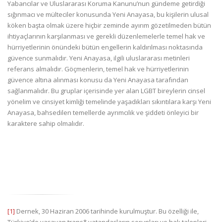
Yabancılar ve Uluslararası Koruma Kanunu’nun gündeme getirdiği
sığınmacı ve mülteciler konusunda Yeni Anayasa, bu kişilerin ulusal
köken başta olmak üzere hiçbir zeminde ayırım gözetilmeden bütün
ihtiyaçlarının karşılanması ve gerekli düzenlemelerle temel hak ve
hürriyetlerinin önündeki bütün engellerin kaldırılması noktasında
güvence sunmalıdır. Yeni Anayasa, ilgili uluslararası metinleri
referans almalıdır. Göçmenlerin, temel hak ve hürriyetlerinin
güvence altına alınması konusu da Yeni Anayasa tarafından
sağlanmalıdır. Bu gruplar içerisinde yer alan LGBT bireylerin cinsel
yönelim ve cinsiyet kimliği temelinde yaşadıkları sıkıntılara karşı Yeni
Anayasa, bahsedilen temellerde ayrımcılık ve şiddeti önleyici bir
karaktere sahip olmalıdır.
[1]
Dernek, 30 Haziran 2006 tarihinde kurulmuştur. Bu özelliği ile,
Türkiye’de yaşayan trans* vatandaşların sorunları ve hak talepleri