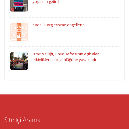
yaş sınırı getirdi
KaosGL.org erişime engellendi!
İzmir Valiliği, Onur Haftası’nın açık alan
etkinliklerini üç günlüğüne yasakladı
Site İçi Arama