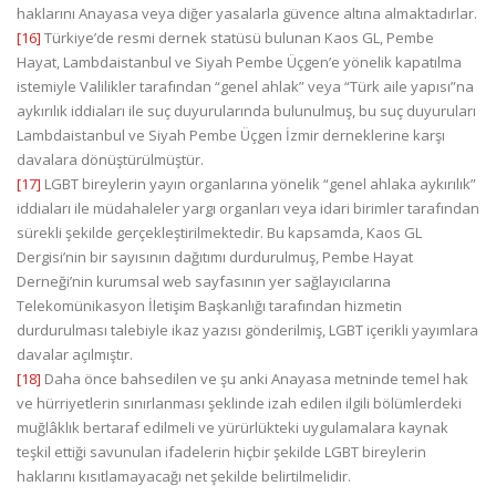
haklarını Anayasa veya diğer yasalarla güvence altına almaktadırlar.
[16]
Türkiye’de resmi dernek statüsü bulunan Kaos GL, Pembe
Hayat, Lambdaistanbul ve Siyah Pembe Üçgen’e yönelik kapatılma
istemiyle Valilikler tarafından “genel ahlak” veya “Türk aile yapısı”na
aykırılık iddiaları ile suç duyurularında bulunulmuş, bu suç duyuruları
Lambdaistanbul ve Siyah Pembe Üçgen İzmir derneklerine karşı
davalara dönüştürülmüştür.
[17]
LGBT bireylerin yayın organlarına yönelik “genel ahlaka aykırılık”
iddiaları ile müdahaleler yargı organları veya idari birimler tarafından
sürekli şekilde gerçekleştirilmektedir. Bu kapsamda, Kaos GL
Dergisi’nin bir sayısının dağıtımı durdurulmuş, Pembe Hayat
Derneği’nin kurumsal web sayfasının yer sağlayıcılarına
Telekomünikasyon İletişim Başkanlığı tarafından hizmetin
durdurulması talebiyle ikaz yazısı gönderilmiş, LGBT içerikli yayımlara
davalar açılmıştır.
[18]
Daha önce bahsedilen ve şu anki Anayasa metninde temel hak
ve hürriyetlerin sınırlanması şeklinde izah edilen ilgili bölümlerdeki
muğlâklık bertaraf edilmeli ve yürürlükteki uygulamalara kaynak
teşkil ettiği savunulan ifadelerin hiçbir şekilde LGBT bireylerin
haklarını kısıtlamayacağı net şekilde belirtilmelidir.