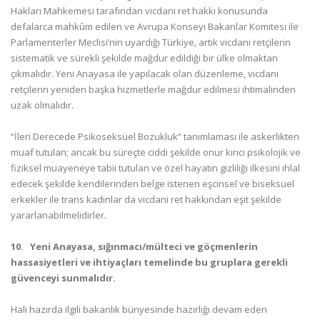
Hakları Mahkemesi tarafından vicdani ret hakkı konusunda
defalarca mahkûm edilen ve Avrupa Konseyi Bakanlar Komitesi ile
Parlamenterler Meclisi’nin uyardığı Türkiye, artık vicdani retçilerin
sistematik ve sürekli şekilde mağdur edildiği bir ülke olmaktan
çıkmalıdır. Yeni Anayasa ile yapılacak olan düzenleme, vicdani
retçilerin yeniden başka hizmetlerle mağdur edilmesi ihtimalinden
uzak olmalıdır.
“İleri Derecede Psikoseksüel Bozukluk” tanımlaması ile askerlikten
muaf tutulan; ancak bu süreçte ciddi şekilde onur kırıcı psikolojik ve
fiziksel muayeneye tabii tutulan ve özel hayatın gizliliği ilkesini ihlal
edecek şekilde kendilerinden belge istenen eşcinsel ve biseksüel
erkekler ile trans kadınlar da vicdani ret hakkından eşit şekilde
yararlanabilmelidirler.
10.
Yeni Anayasa, sığınmacı/mülteci ve göçmenlerin
hassasiyetleri ve ihtiyaçları temelinde bu gruplara gerekli
güvenceyi sunmalıdır.
Hali hazırda ilgili bakanlık bünyesinde hazırlığı devam eden