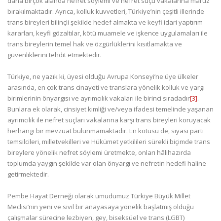
daha birçok alanda nefret söylemi ve nefret suçu vakalarına maruz
bırakılmaktadır. Ayrıca, kolluk kuvvetleri, Türkiye’nin çeşitli illerinde
trans bireyleri bilinçli şekilde hedef almakta ve keyfi idari yaptırım
kararları, keyfi gözaltılar, kötü muamele ve işkence uygulamaları ile
trans bireylerin temel hak ve özgürlüklerini kısıtlamakta ve
güvenliklerini tehdit etmektedir.
Türkiye, ne yazık ki, üyesi olduğu Avrupa Konseyi’ne üye ülkeler
arasında, en çok trans cinayeti ve translara yönelik kolluk ve yargı
birimlerinin önyargısı ve ayrımcılık vakaları ile birinci sıradadır
[3]
.
Bunlara ek olarak, cinsiyet kimliği ve/veya ifadesi temelinde yaşanan
ayrımcılık ile nefret suçları vakalarına karşı trans bireyleri koruyacak
herhangi bir mevzuat bulunmamaktadır. En kötüsü de, siyasi parti
temsilcileri, milletvekilleri ve Hükümet yetkilileri sürekli biçimde trans
bireylere yönelik nefret söylemi üretmekte, onları hâlihazırda
toplumda yaygın şekilde var olan önyargı ve nefretin hedefi haline
getirmektedir.
Pembe Hayat Derneği olarak umudumuz Türkiye Büyük Millet
Meclisi’nin yeni ve sivil bir anayasaya yönelik başlatmış olduğu
çalışmalar sürecine lezbiyen, gey, biseksüel ve trans (LGBT)