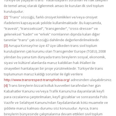
ile temel amaç olarak ilgilenmek amacı ile kurulan ilk sivil toplum
kuruluşudur.
[2]
“Trans” sözcüğü, farklı cinsiyet kimlikleri ve/veya cinsiyet
ifadelerini kapsayacak şekilde kullanılmaktadır. Bu kapsamda,
“travesti”, “transseksüel”, “transgender”, “cross-dresser” ve
geleneksel “kadın” ve “erkek” normlarının dışında kalan diğer
tanımlar “trans” çatı sözcüğü dahilinde değerlendirilmektedir.
[3]
Avrupa Konseyi’ne üye 47 üye ülkeden trans sivil toplum
kuruluşlarının çatı kurumu olan Transgender Europe (TGEU), 2008
yılından bu yana tüm dünyada trans bireylerin sosyal, ekonomik,
siyasi ve kültürel alanlarda maruz kaldıkları hak ihlalleri ile
cinayetleri haritalayan bir proje yürütmektedir. Türkiye’de trans
toplumunun maruz kaldığı sorunlar ile ilgili verilere
http://www.transrespect-transphobia.org/
adresinden ulaşabilirsiniz.
[4]
Trans bireylerin bizzat kolluk kuvvetleri tarafından her gün
Kabahatler Kanunu ve/veya Trafik Kanunu’na dayanılarak keyfi
para cezalarına çarptırılmaları, keyfi gözaltılar ve sonrasında Polis
Vazife ve Selahiyet Kanunu’ndan faydalanılarak kötü muamele ve
şiddete maruz kalması durumu söz konusudur. Ayrıca, trans
bireylerin bünyesinde çalışmalarına devam ettikleri sivil toplum