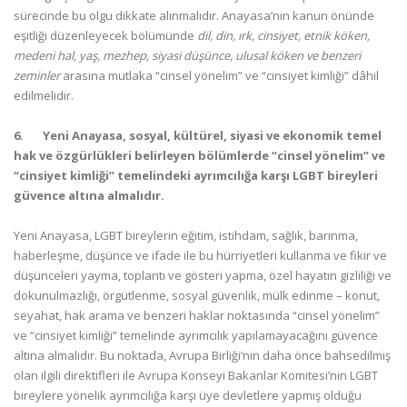
sürecinde bu olgu dikkate alınmalıdır. Anayasa’nın kanun önünde
eşitliği düzenleyecek bölümünde
dil, din, ırk, cinsiyet, etnik köken,
medeni hal, yaş, mezhep, siyasi düşünce, ulusal köken ve benzeri
zeminler
arasına mutlaka “cinsel yönelim” ve “cinsiyet kimliği” dâhil
edilmelidir.
6.
Yeni Anayasa, sosyal, kültürel, siyasi ve ekonomik temel
hak ve özgürlükleri belirleyen bölümlerde “cinsel yönelim” ve
“cinsiyet kimliği” temelindeki ayrımcılığa karşı LGBT bireyleri
güvence altına almalıdır.
Yeni Anayasa, LGBT bireylerin eğitim, istihdam, sağlık, barınma,
haberleşme, düşünce ve ifade ile bu hürriyetleri kullanma ve fikir ve
düşünceleri yayma, toplantı ve gösteri yapma, özel hayatın gizliliği ve
dokunulmazlığı, örgütlenme, sosyal güvenlik, mülk edinme – konut,
seyahat, hak arama ve benzeri haklar noktasında “cinsel yönelim”
ve “cinsiyet kimliği” temelinde ayrımcılık yapılamayacağını güvence
altına almalıdır. Bu noktada, Avrupa Birliği’nin daha önce bahsedilmiş
olan ilgili direktifleri ile Avrupa Konseyi Bakanlar Komitesi’nin LGBT
bireylere yönelik ayrımcılığa karşı üye devletlere yapmış olduğu