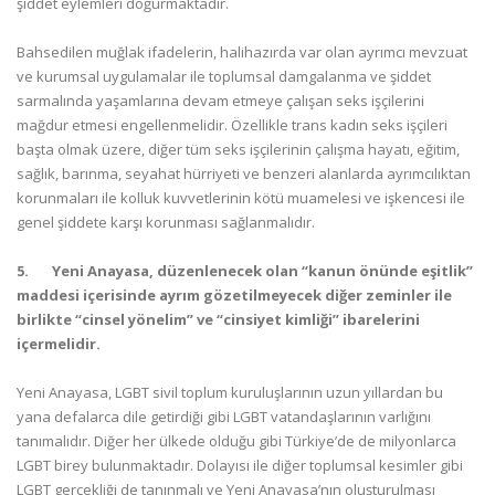
şiddet eylemleri doğurmaktadır.
Bahsedilen muğlak ifadelerin, halihazırda var olan ayrımcı mevzuat
ve kurumsal uygulamalar ile toplumsal damgalanma ve şiddet
sarmalında yaşamlarına devam etmeye çalışan seks işçilerini
mağdur etmesi engellenmelidir. Özellikle trans kadın seks işçileri
başta olmak üzere, diğer tüm seks işçilerinin çalışma hayatı, eğitim,
sağlık, barınma, seyahat hürriyeti ve benzeri alanlarda ayrımcılıktan
korunmaları ile kolluk kuvvetlerinin kötü muamelesi ve işkencesi ile
genel şiddete karşı korunması sağlanmalıdır.
5.
Yeni Anayasa, düzenlenecek olan “kanun önünde eşitlik”
maddesi içerisinde ayrım gözetilmeyecek diğer zeminler ile
birlikte “cinsel yönelim” ve “cinsiyet kimliği” ibarelerini
içermelidir.
Yeni Anayasa, LGBT sivil toplum kuruluşlarının uzun yıllardan bu
yana defalarca dile getirdiği gibi LGBT vatandaşlarının varlığını
tanımalıdır. Diğer her ülkede olduğu gibi Türkiye’de de milyonlarca
LGBT birey bulunmaktadır. Dolayısı ile diğer toplumsal kesimler gibi
LGBT gerçekliği de tanınmalı ve Yeni Anayasa’nın oluşturulması