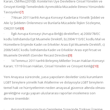
Kararı, CM/Rec(2010)5: Komite’nin Üye Devletlere Cinsel Yönelim ve
Cinsiyet Kimliği Temelindeki Ayrımcılıkla Mücadele Etmesi Yönündeki
Tavsiyeleri
[7]
· 7 Nisan 2011 tarihli Avrupa Konseyi Kadınlara Yönelik Şiddet ve
Aile İçi Şiddetin Önlenmesi ve Bunlarla Mücadele İlişkin Sözleşme,
CM(2011)49
[8]
· İlgili Avrupa Konseyi (Avrupa Birliği) direktifleri; a) 2000/78/EC
kodlu İstihdamda Eşit Muamele Direktifi, b) 2004/113/EC kodlu Mal ve
Hizmetlere Erişimde Kadın ve Erkekler Arası Eşit Muamele Direktifi, c)
2006/54/EC kodlu İstihdamda Kadın ve Erkekler Arası eşit Fırsat ve
Muamele Direktifi (Gender Recast Directive)
[9]
· 14 Temmuz 2011 tarihli Birleşmiş Milletler İnsan Hakları Konseyi
Kararı; 17/19 İnsan Hakları, Cinsel Yönelim ve Cinsiyet Kimliği
[10]
Yeni Anayasa sürecinde, yasa yapıcıların devletler üstü kurumların
LGBT bireylere yönelik hak ihlallerine ve dolayısıyla LGBT bireylerin
temel hak ve hürriyetlerinin neden anayasal güvence altında olması
gerektiğine vurgu yapan uluslararası raporları incelemesi son
derece önemlidir:
· Avrupa Komisyonu’nun Genişleme Sürecinde Türkiye Üzerine