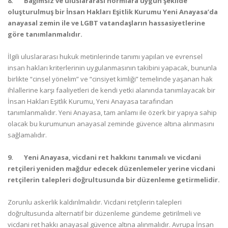
8.
Bağımsız ve uluslararası normlara uygun şekilde
oluşturulmuş bir İnsan Hakları Eşitlik Kurumu Yeni Anayasa’da
anayasal zemin ile ve LGBT vatandaşların hassasiyetlerine
göre tanımlanmalıdır.
İlgili uluslararası hukuk metinlerinde tanımı yapılan ve evrensel
insan hakları kriterlerinin uygulanmasının takibini yapacak, bununla
birlikte “cinsel yönelim” ve “cinsiyet kimliği” temelinde yaşanan hak
ihlallerine karşı faaliyetleri de kendi yetki alanında tanımlayacak bir
İnsan Hakları Eşitlik Kurumu, Yeni Anayasa tarafından
tanımlanmalıdır. Yeni Anayasa, tam anlamı ile özerk bir yapıya sahip
olacak bu kurumunun anayasal zeminde güvence altına alınmasını
sağlamalıdır.
9.
Yeni Anayasa, vicdani ret hakkını tanımalı ve vicdani
retçileri yeniden mağdur edecek düzenlemeler yerine vicdani
retçilerin talepleri doğrultusunda bir düzenleme getirmelidir.
Zorunlu askerlik kaldırılmalıdır. Vicdani retçilerin talepleri
doğrultusunda alternatif bir düzenleme gündeme getirilmeli ve
vicdani ret hakkı anayasal güvence altına alınmalıdır. Avrupa İnsan