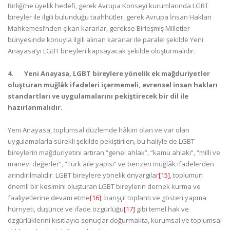
Birliği’ne üyelik hedefi, gerek Avrupa Konseyi kurumlarında LGBT
bireyler ile ilgili bulunduğu taahhütler, gerek Avrupa İnsan Hakları
Mahkemesi’nden çıkan kararlar, gerekse Birleşmiş Milletler
bünyesinde konuyla ilgili alınan kararlar ile paralel şekilde Yeni
Anayasa’yı LGBT bireyleri kapsayacak şekilde oluşturmalıdır.
4.
Yeni Anayasa, LGBT bireylere yönelik ek mağduriyetler
oluşturan muğlâk ifadeleri içermemeli, evrensel insan hakları
standartları ve uygulamalarını pekiştirecek bir dil ile
hazırlanmalıdır.
Yeni Anayasa, toplumsal düzlemde hâkim olan ve var olan
uygulamalarla sürekli şekilde pekiştirilen, bu haliyle de LGBT
bireylerin mağduriyetini artıran “genel ahlak”, “kamu ahlakı”, “milli ve
manevi değerler”, “Türk aile yapısı” ve benzeri muğlâk ifadelerden
arındırılmalıdır. LGBT bireylere yönelik önyargılar
[15]
, toplumun
önemli bir kesimini oluşturan LGBT bireylerin dernek kurma ve
faaliyetlerine devam etme
[16]
, barışçıl toplantı ve gösteri yapma
hürriyeti, düşünce ve ifade özgürlüğü
[17]
gibi temel hak ve
özgürlüklerini kısıtlayıcı sonuçlar doğurmakta, kurumsal ve toplumsal