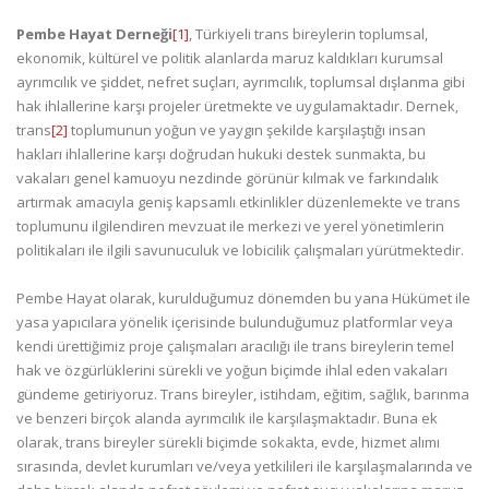
Pembe Hayat Derneği
[1]
, Türkiyeli trans bireylerin toplumsal,
ekonomik, kültürel ve politik alanlarda maruz kaldıkları kurumsal
ayrımcılık ve şiddet, nefret suçları, ayrımcılık, toplumsal dışlanma gibi
hak ihlallerine karşı projeler üretmekte ve uygulamaktadır. Dernek,
trans
[2]
toplumunun yoğun ve yaygın şekilde karşılaştığı insan
hakları ihlallerine karşı doğrudan hukuki destek sunmakta, bu
vakaları genel kamuoyu nezdinde görünür kılmak ve farkındalık
artırmak amacıyla geniş kapsamlı etkinlikler düzenlemekte ve trans
toplumunu ilgilendiren mevzuat ile merkezi ve yerel yönetimlerin
politikaları ile ilgili savunuculuk ve lobicilik çalışmaları yürütmektedir.
Pembe Hayat olarak, kurulduğumuz dönemden bu yana Hükümet ile
yasa yapıcılara yönelik içerisinde bulunduğumuz platformlar veya
kendi ürettiğimiz proje çalışmaları aracılığı ile trans bireylerin temel
hak ve özgürlüklerini sürekli ve yoğun biçimde ihlal eden vakaları
gündeme getiriyoruz. Trans bireyler, istihdam, eğitim, sağlık, barınma
ve benzeri birçok alanda ayrımcılık ile karşılaşmaktadır. Buna ek
olarak, trans bireyler sürekli biçimde sokakta, evde, hizmet alımı
sırasında, devlet kurumları ve/veya yetkilileri ile karşılaşmalarında ve