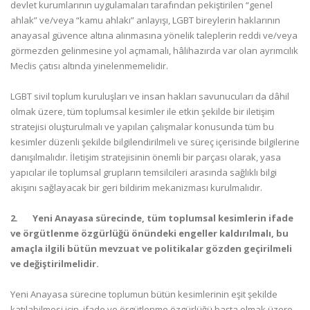
devlet kurumlarının uygulamaları tarafından pekiştirilen “genel
ahlak” ve/veya “kamu ahlakı” anlayışı, LGBT bireylerin haklarının
anayasal güvence altına alınmasına yönelik taleplerin reddi ve/veya
görmezden gelinmesine yol açmamalı, hâlihazırda var olan ayrımcılık
Meclis çatısı altında yinelenmemelidir.
LGBT sivil toplum kuruluşları ve insan hakları savunucuları da dâhil
olmak üzere, tüm toplumsal kesimler ile etkin şekilde bir iletişim
stratejisi oluşturulmalı ve yapılan çalışmalar konusunda tüm bu
kesimler düzenli şekilde bilgilendirilmeli ve süreç içerisinde bilgilerine
danışılmalıdır. İletişim stratejisinin önemli bir parçası olarak, yasa
yapıcılar ile toplumsal grupların temsilcileri arasında sağlıklı bilgi
akışını sağlayacak bir geri bildirim mekanizması kurulmalıdır.
2.
Yeni Anayasa sürecinde, tüm toplumsal kesimlerin ifade
ve örgütlenme özgürlüğü önündeki engeller kaldırılmalı, bu
amaçla ilgili bütün mevzuat ve politikalar gözden geçirilmeli
ve değiştirilmelidir.
Yeni Anayasa sürecine toplumun bütün kesimlerinin eşit şekilde
katılabilmesi için, ifade ve örgütlenme özgürlüğü başta olmak üzere