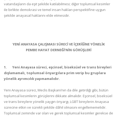
vatandaşların da eşit şekilde katılabilmesi; diğer toplumsal kesimler
ile birlikte demokrasi ve temel insan hakları perspektifine uygun
şekilde anayasal haklarını elde etmesidir.
YENİ ANAYASA ÇALIŞMASI SÜRECİ VE İÇERİĞİNE YÖNELİK
PEMBE HAYAT DERNEĞİ’NİN GÖRÜŞLERİ
1.
Yeni Anayasa süreci, eşcinsel, biseksüel ve trans bireyleri
dışlamamalı, toplumsal önyargılara prim verip bu gruplara
yönelik ayrımcılık yapmamalıdır.
Yeni Anayasa süreci, Meclis Başkanı’nın da dile getirdiği gibi, bütün
toplumsal kesimlerin görüşlerini dikkate almalıdır. Eşcinsel, biseksüel
ve trans bireylere yönelik yaygın önyargı, LGBT bireylerin Anayasa
sürecine etkin ve sürekli şekilde dâhil olmasını engellememelidir.
Toplumsal zeminde var olan ve gerek toplumsal kesimler gerekse de