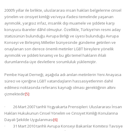
2000’li yıllar ile birlikte, uluslararası insan hakları belgelerine cinsel
yönelim ve cinsiyet kimliği ve/veya ifadesi temelinde yaşanan
ayrımcılık, yargısız infaz, insanlık dışı muamele ve şiddete karşı
koruyucu ibareler dâhil olmuştur. Özellikle, Türkiye’nin resmi aday
statüsünün bulunduğu Avrupa Birliği ve üyesi bulunduğu Avrupa
Konseyi ve Birleşmiş Milletler bünyesinde gündeme getirilen ve
onaylanan son derece önemli metinler LGBT bireylere yönelik
ayrımcılık ve şiddeti kınamış ve bu gibi temel hakların ihlali
durumlarında üye devletlere sorumluluk yüklemiştir.
Pembe Hayat Derneği, aşağıda adı anılan metinlerin Yeni Anayasa
süreci ve içeriğine LGBT vatandaşların hassasiyetlerinin dahil
edilmesi noktasında referans kaynağı olması gerektiğinin altını
çizmektedir
[5]
:
· 26 Mart 2007 tarihli Yogyakarta Prensipleri: Uluslararası İnsan
Hakları Hukukunun Cinsel Yönelim ve Cinsiyet Kimliği Konularına
Dayalı Şekilde Uygulanması
[6]
· 31 Mart 2010 tarihli Avrupa Konseyi Bakanlar Komitesi Tavsiye