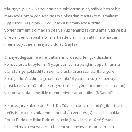
“İki kişiye (S1, S2) kendilerinin ve ailelerinin inisiyatifiyle başka bir
merkezde bizim yönlendirmemiz olmadan mastektomi ameliyatı
uygulandı. Beş birey (S1-S5) başka bir merkezde bizim
yönlendirmemiz olmadan ses ve yüz feminizasyonu ameliyatı ve bu
bireylerden biri başka bir merkezde bizim inisiyatifimiz olmadan
meme büyütme ameliyatı oldu. (6. Sayfa)
Cinsiyet değiştirme ameliyatlarının prosedürleri çok disiplinli
konseylerde bireylerin 18 yaşından sonra yetişkin departmanına
transferi gerçekleştikten sonra uluslararası standartlara göre
konuşuldu. Araştırma grubumuzdaki 18 yaşında küçük bazı kişiler
plastik cerrahi müdahaleler geçirdi (bizim yönlendirmemiz olmadan)
ve sonrasında genellikle memnuniyet rapor ettiler. (8.Sayfa)”
Kısacası, makalede de -Prof. Dr. Tükek'in de vurguladığı gibi- cinsiyet
değiştirme ameliyatlarının İstanbul Üniversitesi, Çocuk Hastalıkları,
Çocuk Endokrin Bilim Dalı’nda yapıldığı yazılmıyor.
Yeni Şafak
’ın
bilimsel makaleyi yazan 11 hekimi bu ameliyatlardan sorumlu