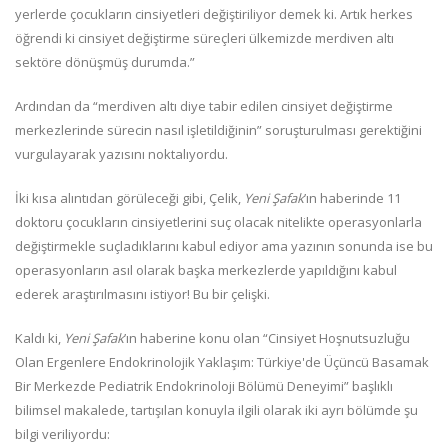
yerlerde çocukların cinsiyetleri değiştiriliyor demek ki. Artık herkes
öğrendi ki cinsiyet değiştirme süreçleri ülkemizde merdiven altı
sektöre dönüşmüş durumda.”
Ardından da “merdiven altı diye tabir edilen cinsiyet değiştirme
merkezlerinde sürecin nasıl işletildiğinin” soruşturulması gerektiğini
vurgulayarak yazısını noktalıyordu.
İki kısa alıntıdan görüleceği gibi, Çelik,
Yeni Şafak
’ın haberinde 11
doktoru çocukların cinsiyetlerini suç olacak nitelikte operasyonlarla
değiştirmekle suçladıklarını kabul ediyor ama yazının sonunda ise bu
operasyonların asıl olarak başka merkezlerde yapıldığını kabul
ederek araştırılmasını istiyor! Bu bir çelişki.
Kaldı ki,
Yeni Şafak
’ın haberine konu olan “Cinsiyet Hoşnutsuzluğu
Olan Ergenlere Endokrinolojik Yaklaşım: Türkiye'de Üçüncü Basamak
Bir Merkezde Pediatrik Endokrinoloji Bölümü Deneyimi” başlıklı
bilimsel makalede, tartışılan konuyla ilgili olarak iki ayrı bölümde şu
bilgi veriliyordu: