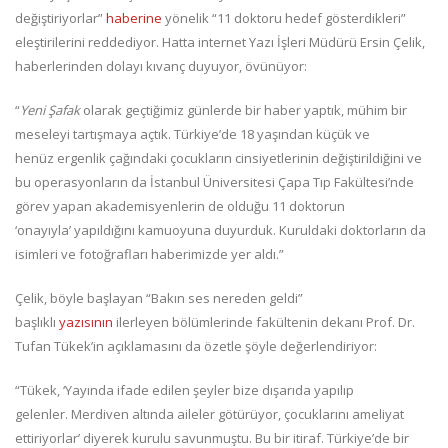
değiştiriyorlar”
haberine
yönelik “11 doktoru hedef gösterdikleri”
eleştirilerini reddediyor. Hatta internet Yazı İşleri Müdürü Ersin Çelik,
haberlerinden dolayı kıvanç duyuyor, övünüyor:
“
Yeni Şafak
olarak geçtiğimiz günlerde bir haber yaptık, mühim bir
meseleyi tartışmaya açtık. Türkiye’de 18 yaşından küçük ve
henüz ergenlik çağındaki çocukların cinsiyetlerinin değiştirildiğini ve
bu operasyonların da İstanbul Üniversitesi Çapa Tıp Fakültesi’nde
görev yapan akademisyenlerin de olduğu 11 doktorun
‘onayıyla’ yapıldığını kamuoyuna duyurduk. Kuruldaki doktorların da
isimleri ve fotoğrafları haberimizde yer aldı.”
Çelik, böyle başlayan “Bakın ses nereden geldi”
başlıklı
yazısının
ilerleyen bölümlerinde fakültenin dekanı Prof. Dr.
Tufan Tükek’in açıklamasını da özetle şöyle değerlendiriyor:
“Tükek, ‘Yayında ifade edilen şeyler bize dışarıda yapılıp
gelenler. Merdiven altında aileler götürüyor, çocuklarını ameliyat
ettiriyorlar’ diyerek kurulu savunmuştu. Bu bir itiraf. Türkiye’de bir