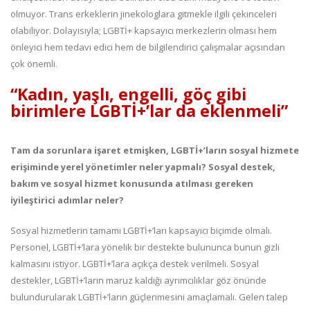
olmuyor. Trans erkeklerin jinekologlara gitmekle ilgili çekinceleri
olabiliyor. Dolayısıyla; LGBTİ+ kapsayıcı merkezlerin olması hem
önleyici hem tedavi edici hem de bilgilendirici çalışmalar açısından
çok önemli.
“Kadın, yaşlı, engelli, göç gibi
birimlere LGBTİ+’lar da eklenmeli”
Tam da sorunlara işaret etmişken, LGBTİ+’ların sosyal hizmete
erişiminde yerel yönetimler neler yapmalı? Sosyal destek,
bakım ve sosyal hizmet konusunda atılması gereken
iyileştirici adımlar neler?
Sosyal hizmetlerin tamamı LGBTİ+’ları kapsayıcı biçimde olmalı.
Personel, LGBTİ+’lara yönelik bir destekte bulununca bunun gizli
kalmasını istiyor. LGBTİ+’lara açıkça destek verilmeli. Sosyal
destekler, LGBTİ+’ların maruz kaldığı ayrımcılıklar göz önünde
bulundurularak LGBTİ+’ların güçlenmesini amaçlamalı. Gelen talep