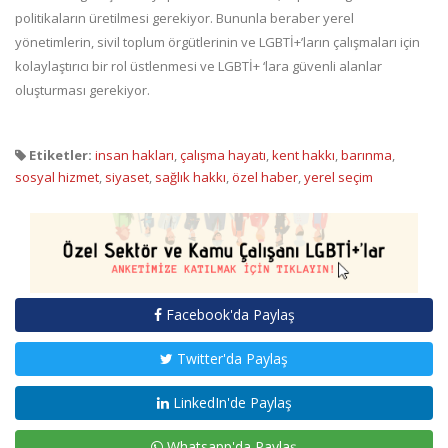
politikaların üretilmesi gerekiyor. Bununla beraber yerel
yönetimlerin, sivil toplum örgütlerinin ve LGBTİ+’ların çalışmaları için
kolaylaştırıcı bir rol üstlenmesi ve LGBTİ+ ‘lara güvenli alanlar
oluşturması gerekiyor.
Etiketler:
insan hakları
,
çalışma hayatı
,
kent hakkı
,
barınma
,
sosyal hizmet
,
siyaset
,
sağlık hakkı
,
özel haber
,
yerel seçim
Facebook'da Paylaş
Twitter'da Paylaş
LinkedIn'de Paylaş
Whatsapp'da Paylaş