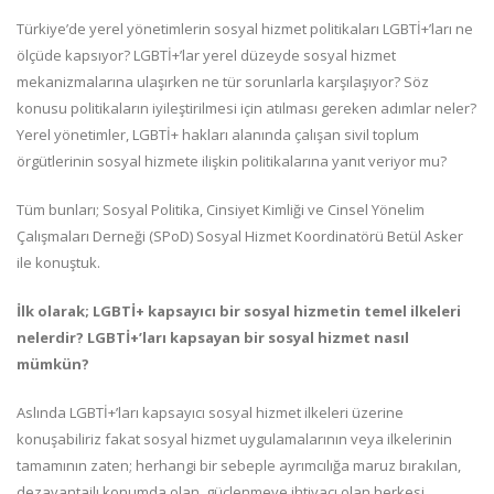
Türkiye’de yerel yönetimlerin sosyal hizmet politikaları LGBTİ+’ları ne
ölçüde kapsıyor? LGBTİ+’lar yerel düzeyde sosyal hizmet
mekanizmalarına ulaşırken ne tür sorunlarla karşılaşıyor? Söz
konusu politikaların iyileştirilmesi için atılması gereken adımlar neler?
Yerel yönetimler, LGBTİ+ hakları alanında çalışan sivil toplum
örgütlerinin sosyal hizmete ilişkin politikalarına yanıt veriyor mu?
Tüm bunları; Sosyal Politika, Cinsiyet Kimliği ve Cinsel Yönelim
Çalışmaları Derneği (SPoD) Sosyal Hizmet Koordinatörü Betül Asker
ile konuştuk.
İlk olarak; LGBTİ+ kapsayıcı bir sosyal hizmetin temel ilkeleri
nelerdir? LGBTİ+’ları kapsayan bir sosyal hizmet nasıl
mümkün?
Aslında LGBTİ+’ları kapsayıcı sosyal hizmet ilkeleri üzerine
konuşabiliriz fakat sosyal hizmet uygulamalarının veya ilkelerinin
tamamının zaten; herhangi bir sebeple ayrımcılığa maruz bırakılan,
dezavantajlı konumda olan, güçlenmeye ihtiyacı olan herkesi