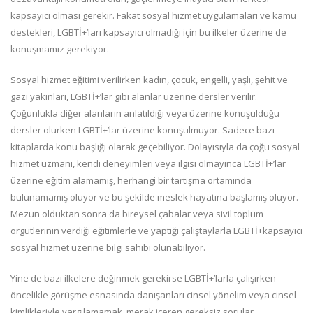
kapsayıcı olması gerekir. Fakat sosyal hizmet uygulamaları ve kamu
destekleri, LGBTİ+’ları kapsayıcı olmadığı için bu ilkeler üzerine de
konuşmamız gerekiyor.
Sosyal hizmet eğitimi verilirken kadın, çocuk, engelli, yaşlı, şehit ve
gazi yakınları, LGBTİ+’lar gibi alanlar üzerine dersler verilir.
Çoğunlukla diğer alanların anlatıldığı veya üzerine konuşulduğu
dersler olurken LGBTİ+’lar üzerine konuşulmuyor. Sadece bazı
kitaplarda konu başlığı olarak geçebiliyor. Dolayısıyla da çoğu sosyal
hizmet uzmanı, kendi deneyimleri veya ilgisi olmayınca LGBTİ+’lar
üzerine eğitim alamamış, herhangi bir tartışma ortamında
bulunamamış oluyor ve bu şekilde meslek hayatına başlamış oluyor.
Mezun olduktan sonra da bireysel çabalar veya sivil toplum
örgütlerinin verdiği eğitimlerle ve yaptığı çalıştaylarla LGBTİ+kapsayıcı
sosyal hizmet üzerine bilgi sahibi olunabiliyor.
Yine de bazı ilkelere değinmek gerekirse LGBTİ+’larla çalışırken
öncelikle görüşme esnasında danışanları cinsel yönelim veya cinsel
kimlikleriyle yargılamamak, merak içeren gereksiz sorular