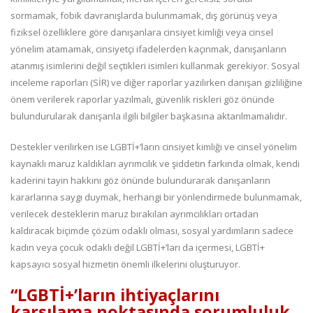
sormamak, fobik davranışlarda bulunmamak, dış görünüş veya
fiziksel özelliklere göre danışanlara cinsiyet kimliği veya cinsel
yönelim atamamak, cinsiyetçi ifadelerden kaçınmak, danışanların
atanmış isimlerini değil seçtikleri isimleri kullanmak gerekiyor. Sosyal
inceleme raporları (SİR) ve diğer raporlar yazılırken danışan gizliliğine
önem verilerek raporlar yazılmalı, güvenlik riskleri göz önünde
bulundurularak danışanla ilgili bilgiler başkasına aktarılmamalıdır.
Destekler verilirken ise LGBTİ+’ların cinsiyet kimliği ve cinsel yönelim
kaynaklı maruz kaldıkları ayrımcılık ve şiddetin farkında olmak, kendi
kaderini tayin hakkını göz önünde bulundurarak danışanların
kararlarına saygı duymak, herhangi bir yönlendirmede bulunmamak,
verilecek desteklerin maruz bırakılan ayrımcılıkları ortadan
kaldıracak biçimde çözüm odaklı olması, sosyal yardımların sadece
kadın veya çocuk odaklı değil LGBTİ+’ları da içermesi, LGBTİ+
kapsayıcı sosyal hizmetin önemli ilkelerini oluşturuyor.
“LGBTİ+’ların ihtiyaçlarını
karşılama noktasında sorumluluk,