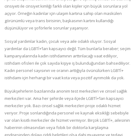
cinsiyeti ile cinsiyet kimliği farklı olan kişiler için büyük sorunlara yol
açıyor. Örneğin kadınlar için ulaşım kartına sahip olan maskülen
görünümlü veya trans birisinin, başkasının kartını kullandığı
düşünülüyor ve şoförlerle sorunlar yaşanıyor.
Sosyal yardımlar kadın, çocuk veya aile odaklı oluyor. Sosyal
yardımlar da LGBTİ+’ları kapsayıcı değil. Tüm bunlarla beraber; seçim
kampanyalarında kadın istihdamının arttırılacağı vaat ediliyor,
istihdam ofisleri ile çok sayıda kişiye iş bulunduğundan bahsediliyor.
Kadın personel sayısının ve oranın arttığıyla övünülürken LGBTİ+
istihdamı için herhangi bir vaat kota veya pozitif ayrımcılık da yok.
Büyükşehirlerin bazılarında anonim test merkezleri ve cinsel sağlık
merkezleri var. Ama her şehirde veya ilçede LGBTİ+’ları kapsayıcı
merkezler yok. Bazı cinsel sağlık merkezleri proje odaklı hizmet
veriyor. Proje sonlandığında personel ve kaynak eksikliği sebebiyle
var olan kısıtlı merkezler de hizmet vermiyor. Birçok LGBTİ+, ailesinin
haberinin olmasından veya fobik bir doktorla karşılaşma
endişesinden dolayı ciddi belirtileri olsa dahi muayene ve tedavi