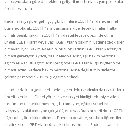
ve başvurulara göre desteklerin geliştirilmesi buna uygun politikalar
üretilmesi lazım.
Kadın, aile, yaşlı, engelli, göç gibi birimlere LGBTİ+’lar da eklenmeli.
Buna ek olarak; LGBTİ+’lara danışmanlık verilecek birimler, hatlar
olmalı. Sağlık hakkının LGBTİ+’ları destekleyecek biçimde olmalı.
Engelli LGBTİ+’ların veya yaşlı LGBTİ+’ların bakımını üstlenecek kişiler
olmayabiliyor. Bakım evlerinin, huzurevlerinin LGBTİ+’ları kapsayıcı
olması gerekiyor. Ayrıca, bazı belediyelerin yaşlı bakım personeli
eğitimleri var. Bu eğitimlerin içeriğinde LGBTİ+’larla ilgili bilgilerin de
olması lazım. Sadece bakım personellerine değil tüm birimlerde
çalışan personele kurum içi eğitim verilmeli.
İstihdamda kota getirilmeli, belediyelerdeki işe alımlarda LGBTİ+’lara
öncelik verilmeli. Cinsel yönelim ve cinsiyet kimliği sebebiyle ailesi
tarafından desteklenmeyen, iş bulamayan, eğitimi sebebiyle
çalışmaya vakti olmayan çokça öğrenci var. Burslar verilirken LGBTİ+
öğrenciler, önceliklendirilmeli. Bununla beraber; yurtlara öğrenciler
seçilirken de LGBTİ+’ların öncelikli olması önemli. Sadece atanmış