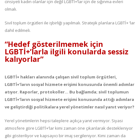
cinsiyeti kadın olanlar için değil LGBTİ+’lar için de sığınma evleri
olmalı.
Sivil toplum örgütleri ile işbirliği yapılmalı. Stratejik planlara LGBTİ+ ‘lar
dahil edilmeli.
“Hedef gösterilmemek için
LGBTİ+’larla ilgili konularda sessiz
kalıyorlar”
LGBTİ+ hakları alanında çalışan sivil toplum örgütleri,
LGBTİ+’ların sosyal hizmete erişimi konusunda önemli adımlar
atıyor. Raporlar, protokoller… Bu bağlamda; sivil toplumun
LGBTİ+’ların sosyal hizmete erişimi konusunda attığı adımlara
ve geliştirdiği politikalara yerel yönetimler nasıl yanıt veriyor?
Yerel yönetimlerin hepsi taleplere açıkça yanıt vermiyor. Siyasi
atmosfere göre LGBTİ+’lar kimi zaman öne çıkarılarak destekleniyor
gibi gösteriliyor ve kapsayıcı bir imaj sergileniyor. Kimi zaman da