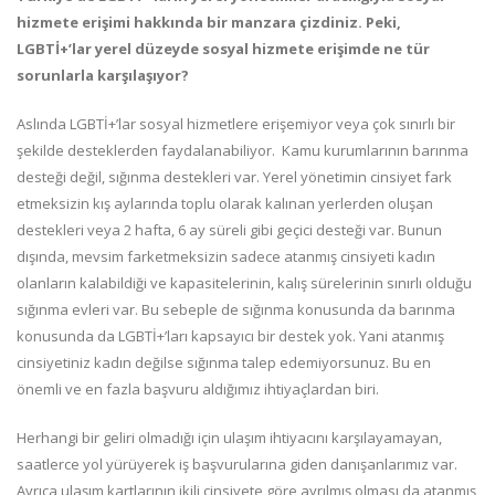
hizmete erişimi hakkında bir manzara çizdiniz. Peki,
LGBTİ+’lar yerel düzeyde sosyal hizmete erişimde ne tür
sorunlarla karşılaşıyor?
Aslında LGBTİ+’lar sosyal hizmetlere erişemiyor veya çok sınırlı bir
şekilde desteklerden faydalanabiliyor. Kamu kurumlarının barınma
desteği değil, sığınma destekleri var. Yerel yönetimin cinsiyet fark
etmeksizin kış aylarında toplu olarak kalınan yerlerden oluşan
destekleri veya 2 hafta, 6 ay süreli gibi geçici desteği var. Bunun
dışında, mevsim farketmeksizin sadece atanmış cinsiyeti kadın
olanların kalabildiği ve kapasitelerinin, kalış sürelerinin sınırlı olduğu
sığınma evleri var. Bu sebeple de sığınma konusunda da barınma
konusunda da LGBTİ+’ları kapsayıcı bir destek yok. Yani atanmış
cinsiyetiniz kadın değilse sığınma talep edemiyorsunuz. Bu en
önemli ve en fazla başvuru aldığımız ihtiyaçlardan biri.
Herhangi bir geliri olmadığı için ulaşım ihtiyacını karşılayamayan,
saatlerce yol yürüyerek iş başvurularına giden danışanlarımız var.
Ayrıca ulaşım kartlarının ikili cinsiyete göre ayrılmış olması da atanmış