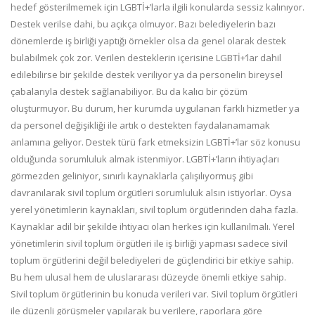
hedef gösterilmemek için LGBTİ+’larla ilgili konularda sessiz kalınıyor.
Destek verilse dahi, bu açıkça olmuyor. Bazı belediyelerin bazı
dönemlerde iş birliği yaptığı örnekler olsa da genel olarak destek
bulabilmek çok zor. Verilen desteklerin içerisine LGBTİ+’lar dahil
edilebilirse bir şekilde destek veriliyor ya da personelin bireysel
çabalarıyla destek sağlanabiliyor. Bu da kalıcı bir çözüm
oluşturmuyor. Bu durum, her kurumda uygulanan farklı hizmetler ya
da personel değişikliği ile artık o destekten faydalanamamak
anlamına geliyor. Destek türü fark etmeksizin LGBTİ+’lar söz konusu
olduğunda sorumluluk almak istenmiyor. LGBTİ+’ların ihtiyaçları
görmezden geliniyor, sınırlı kaynaklarla çalışılıyormuş gibi
davranılarak sivil toplum örgütleri sorumluluk alsın istiyorlar. Oysa
yerel yönetimlerin kaynakları, sivil toplum örgütlerinden daha fazla.
Kaynaklar adil bir şekilde ihtiyacı olan herkes için kullanılmalı. Yerel
yönetimlerin sivil toplum örgütleri ile iş birliği yapması sadece sivil
toplum örgütlerini değil belediyeleri de güçlendirici bir etkiye sahip.
Bu hem ulusal hem de uluslararası düzeyde önemli etkiye sahip.
Sivil toplum örgütlerinin bu konuda verileri var. Sivil toplum örgütleri
ile düzenli görüşmeler yapılarak bu verilere, raporlara göre