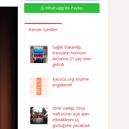
Whatsapp'da Paylaş
Benzer İçerikler
Sağlık Bakanlığı,
transların hormon
ilaçlarına 21 yaş sınırı
getirdi
KaosGL.org erişime
engellendi!
İzmir Valiliği, Onur
Haftası’nın açık alan
etkinliklerini üç
günlüğüne yasakladı