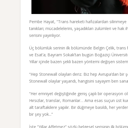
Pembe Hayat, “Trans hareketi hafızalardan silinmeye ça
tanıkları; mücadelelerini, yaşadıkları zulümleri ve hak i
serisini yayınlıyor.
Üç bölümlük serinin ilk bölümünde Belgin Çelik, trans ha
ve Esat’a; Bayram Sokak’tan bugün Boğaziçi Üniversites
Yıllar içinde bazen şekli bazen yöntemi değişen sistema
“Hep Stonewall olayları deriz. Biz hep Avrupa’dan bir ş
Stonewall olaylar yaşandı, hangisini sayayım ben san
“Her emniyet değiştiğinde geniş çaplı bir operasyon olur
Hırsızlar, translar, Romanlar… Ama esas suçun üst kuru
alt taraftakilere yapılır. Bir düğmeye basıldı, her ye
bir şey yok...”
İşte “Yıllar Affetmez” sözlü belgesel serisinin ilk bölüm