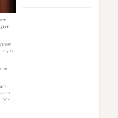
önem
lgesel
 Eryaman
latıyor.
da ne
kim?
 varsa
BT yok,