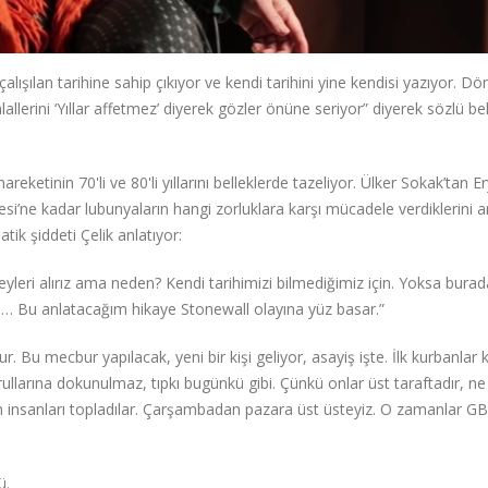
lışılan tarihine sahip çıkıyor ve kendi tarihini yine kendisi yazıyor. D
hlallerini ‘Yıllar affetmez’ diyerek gözler önüne seriyor” diyerek sözlü be
reketinin 70'li ve 80'li yıllarını belleklerde tazeliyor. Ülker Sokak’tan
i’ne kadar lubunyaların hangi zorluklara karşı mücadele verdiklerini an
tik şiddeti Çelik anlatıyor:
eyleri alırız ama neden? Kendi tarihimizi bilmediğimiz için. Yoksa bura
a… Bu anlatacağım hikaye Stonewall olayına yüz basar.”
. Bu mecbur yapılacak, yeni bir kişi geliyor, asayiş işte. İlk kurbanlar 
llarına dokunulmaz, tıpkı bugünkü gibi. Çünkü onlar üst taraftadır, ne
rden insanları topladılar. Çarşambadan pazara üst üsteyiz. O zamanlar G
ü.