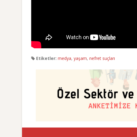
Etiketler:
medya
,
yaşam
,
nefret suçları