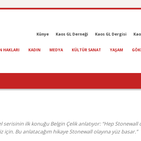
Künye
Kaos GL Derneği
Kaos GL Dergisi
Kao
N HAKLARI
KADIN
MEDYA
KÜLTÜR SANAT
YAŞAM
GÖK
 serisinin ilk konuğu Belgin Çelik anlatıyor: “Hep Stonewall o
z için. Bu anlatacağım hikaye Stonewall olayına yüz basar.”