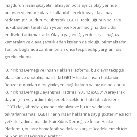
mağdurun resmi şikayetini almayan polis ayrıca olay yerinde
bulunan ve emare olarak kullanılabilecek kovayı da almayı
reddetmiştir. Bu durum, Kıbrıs’taki LGBTİ+ topluluğunun polis ve
hukuk sistemi tarafından yeterince korunmadığına dair ciddi
endişeleri arttırmaktadır. Olayın yaşandığı yerde çeşitli mağaza
kameraları ve olaya şahitlik eden kişilerin de olduğu bilinmektedir.
Tüm bu bağlamda zanlının bir an önce tespit edilip yargılanması
gerekmektedir.
Kuir Kıbrıs Derneği ve İnsan Hakları Platformu, bu olayın takipçisi
olacaktır ve unutulmamalıdır ki LGBTİ+ hakları insan haklarıdır.
Benzer durumları deneyimleyen mağdurların yalnız olmadıklarını,
Kuir Kıbrıs Derneği Dayanışma Hattı’nı (+90 542 8585847) arayarak
dayanışma ve yardım talep edebileceklerini hatırlatmak isteriz.
LGBTİ+’lar, Kıbrıs’ta güvende olmalıdır ve bu tür saldırıların
tekrarlanmaması, LGBTİ+’ların insan haklarına saygı gösterilmesi için
yetkililer adım atmalıdır. Kuir Kıbrıs Derneği ve İnsan Hakları
Platformu, bu tarz homofobik saldırılara karşı mücadele etmek için
bu konunun takipçisi olacaktır.”