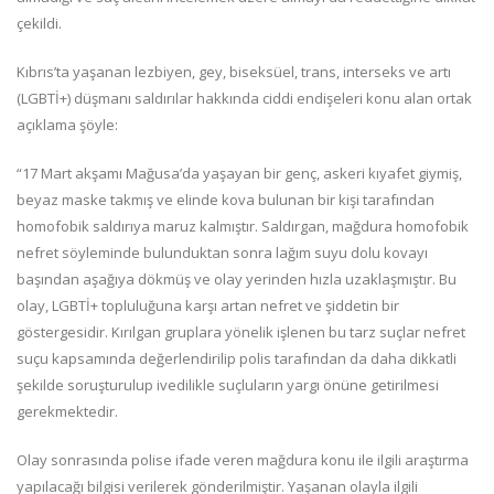
çekildi.
Kıbrıs’ta yaşanan lezbiyen, gey, biseksüel, trans, interseks ve artı
(LGBTİ+) düşmanı saldırılar hakkında ciddi endişeleri konu alan ortak
açıklama şöyle:
“17 Mart akşamı Mağusa’da yaşayan bir genç, askeri kıyafet giymiş,
beyaz maske takmış ve elinde kova bulunan bir kişi tarafından
homofobik saldırıya maruz kalmıştır. Saldırgan, mağdura homofobik
nefret söyleminde bulunduktan sonra lağım suyu dolu kovayı
başından aşağıya dökmüş ve olay yerinden hızla uzaklaşmıştır. Bu
olay, LGBTİ+ topluluğuna karşı artan nefret ve şiddetin bir
göstergesidir. Kırılgan gruplara yönelik işlenen bu tarz suçlar nefret
suçu kapsamında değerlendirilip polis tarafından da daha dikkatli
şekilde soruşturulup ivedilikle suçluların yargı önüne getirilmesi
gerekmektedir.
Olay sonrasında polise ifade veren mağdura konu ile ilgili araştırma
yapılacağı bilgisi verilerek gönderilmiştir. Yaşanan olayla ilgili