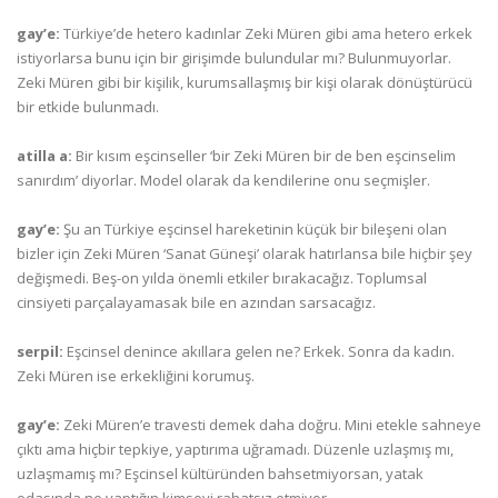
gay’e:
Türkiye’de hetero kadınlar Zeki Müren gibi ama hetero erkek
istiyorlarsa bunu için bir girişimde bulundular mı? Bulunmuyorlar.
Zeki Müren gibi bir kişilik, kurumsallaşmış bir kişi olarak dönüştürücü
bir etkide bulunmadı.
atilla a:
Bir kısım eşcinseller ‘bir Zeki Müren bir de ben eşcinselim
sanırdım’ diyorlar. Model olarak da kendilerine onu seçmişler.
gay’e:
Şu an Türkiye eşcinsel hareketinin küçük bir bileşeni olan
bizler için Zeki Müren ‘Sanat Güneşi’ olarak hatırlansa bile hiçbir şey
değişmedi. Beş-on yılda önemli etkiler bırakacağız. Toplumsal
cinsiyeti parçalayamasak bile en azından sarsacağız.
serpil:
Eşcinsel denince akıllara gelen ne? Erkek. Sonra da kadın.
Zeki Müren ise erkekliğini korumuş.
gay’e:
Zeki Müren’e travesti demek daha doğru. Mini etekle sahneye
çıktı ama hiçbir tepkiye, yaptırıma uğramadı. Düzenle uzlaşmış mı,
uzlaşmamış mı? Eşcinsel kültüründen bahsetmiyorsan, yatak