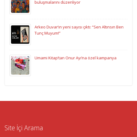
buluşmalarını düzenliyor
Arkeo Duvar’ın yeni sayısı çıktı: “Sen Altınsın Ben
Tunç Muyum!”
Umami Kitap’tan Onur Ayı’na özel kampanya
Site İçi Arama