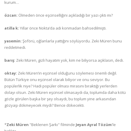
kurum…
özcan:
Ölmeden önce eşcinselliğini açıkladığı bir yazı çıktı mı?
atilla k:
Yıllar önce Nokta’da adı konmadan bahsedilmişti.
yasemin:
Şoförü, oğlanlarla yattığını söylüyordu. Zeki Müren bunu
reddetmedi.
barış:
Zeki Müren, gizli hayatım yok, kim ne biliyorsa açıklasın, dedi.
oktay:
Zeki Müren’in eşcinsel olduğunu söylemesi önemli değil.
Bütün Türkiye onu eşcinsel olarak biliyor ve onu seviyor. Bu
popülerlik niye? Hadi popüler olması mirasını bıraktığı yerlerden
dolayı olsun. Zeki Müren eşcinsel olmasaydı da, toplumda daha kötü
gözle görülen başka bir şey olsaydı, bu toplum yine arkasından
gözyaşı dökmeyecek miydi? Bence dökecekti.
*
Zeki Müren
"Beklenen Şarkı" filminde
Jeyan Ayral Tözüm
'le