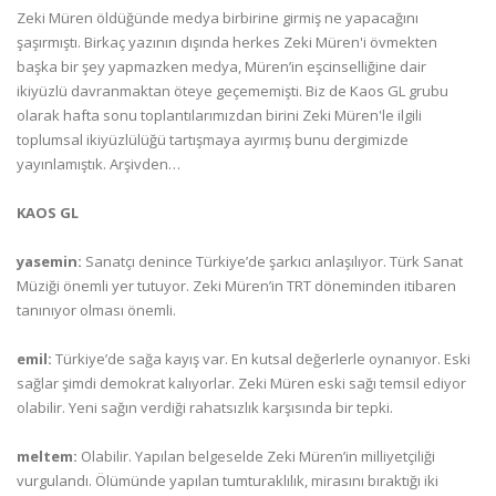
Zeki Müren öldüğünde medya birbirine girmiş ne yapacağını
şaşırmıştı. Birkaç yazının dışında herkes Zeki Müren'i övmekten
başka bir şey yapmazken medya, Müren’in eşcinselliğine dair
ikiyüzlü davranmaktan öteye geçememişti. Biz de Kaos GL grubu
olarak hafta sonu toplantılarımızdan birini Zeki Müren'le ilgili
toplumsal ikiyüzlülüğü tartışmaya ayırmış bunu dergimizde
yayınlamıştık. Arşivden…
KAOS GL
yasemin:
Sanatçı denince Türkiye’de şarkıcı anlaşılıyor. Türk Sanat
Müziği önemli yer tutuyor. Zeki Müren’in TRT döneminden itibaren
tanınıyor olması önemli.
emil:
Türkiye’de sağa kayış var. En kutsal değerlerle oynanıyor. Eski
sağlar şimdi demokrat kalıyorlar. Zeki Müren eski sağı temsil ediyor
olabilir. Yeni sağın verdiği rahatsızlık karşısında bir tepki.
meltem:
Olabilir. Yapılan belgeselde Zeki Müren’in milliyetçiliği
vurgulandı. Ölümünde yapılan tumturaklılık, mirasını bıraktığı iki