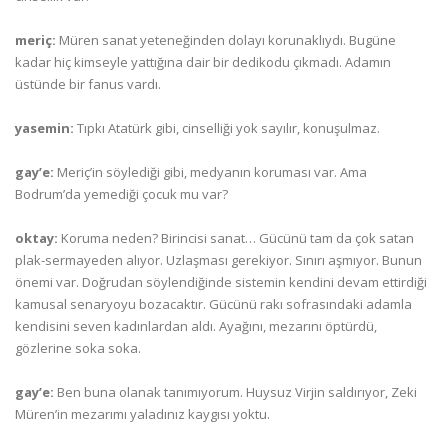
meriç:
Müren sanat yeteneğinden dolayı korunaklıydı. Bugüne
kadar hiç kimseyle yattığına dair bir dedikodu çıkmadı. Adamın
üstünde bir fanus vardı.
yasemin:
Tıpkı Atatürk gibi, cinselliği yok sayılır, konuşulmaz.
gay’e:
Meriç’in söylediği gibi, medyanın koruması var. Ama
Bodrum’da yemediği çocuk mu var?
oktay:
Koruma neden? Birincisi sanat… Gücünü tam da çok satan
plak-sermayeden alıyor. Uzlaşması gerekiyor. Sınırı aşmıyor. Bunun
önemi var. Doğrudan söylendiğinde sistemin kendini devam ettirdiği
kamusal senaryoyu bozacaktır. Gücünü rakı sofrasındaki adamla
kendisini seven kadınlardan aldı. Ayağını, mezarını öptürdü,
gözlerine soka soka.
gay’e:
Ben buna olanak tanımıyorum. Huysuz Virjin saldırıyor, Zeki
Müren’in mezarımı yaladınız kaygısı yoktu.