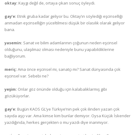
oktay:
Kaygı değil de, ortaya çıkan sonuç öyleydi.
gay’e:
Etnik gruba kadar geliyor bu. Oktay’ın söylediği eşcinselliği
anmadan eşcinselliğin yüceltilmesi düşük bir olasılık olarak geliyor
bana.
yasemin:
Sanat ve bilim adamlarının çoğunun neden eşcinsel
olduğunu, ulaşılmaz olması nedeniyle bunu yapabildiklerine
bağlıyorum.
meriç:
Ama önce eşcinsel mi, sanatçı mı? Sanat dünyasında çok
eşcinsel var. Sebebi ne?
yeşim:
Onlar göz önünde olduğu için kalabalıklarmış gibi
gözüküyorlar.
gay’e:
Bugün KAOS GL’ye Türkiye’nin pek çok ilinden yazan çok
sayıda aşçı var. Ama kimse kim bunlar demiyor. Oysa Küçük İskender
yazdığında, herkes gerçekten o mu yazdı diye inanmıyor.