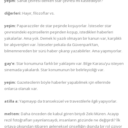
yeşim:
Sanat çevresi derken star çevresi mi kastediliyor?
diğerleri:
Hayır, filozoflar vs.
yeşim:
Paparazziler de star peşinde koşuyorlar. İsteseler star
çevresindeki eşcinsellerin peşinden koşup, istedikleri haberleri
yakalarlar. Ama yok. Demek ki yazılı olmayan bir kanun var, karşılıklı
bir alışverişleri var. İsteseler pekala da Güvenpark’tan,
bilmemnereden bir sürü haber çıkarıp yazabilirler. Ama yapmıyorlar.
gay’e:
Star konumuna farklı bir yaklaşımı var. Bilge Karasu’yu isteyen
sinemada yakalardı. Star konumunun bir belirleyiciliği var.
yeşim:
Gazetecilerin böyle haberler yapabilmek için ellerinde
onlarca olanak var.
atilla a:
Yapmayıp da transeksüel ve travestilerle ilgili yapıyorlar.
meltem:
Daha önceden de kabul gören biriydi Zeki Müren. Acayip
rezil fotoğrafları yayınlansaydı, insanların gözünde ne değişirdi? İlk
ortaya çıkışından itibaren geleneksel cinselliğin dışında bir rol çiziyor