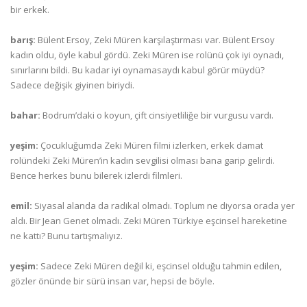
bir erkek.
barış:
Bülent Ersoy, Zeki Müren karşılaştırması var. Bülent Ersoy
kadın oldu, öyle kabul gördü. Zeki Müren ise rolünü çok iyi oynadı,
sınırlarını bildi. Bu kadar iyi oynamasaydı kabul görür müydü?
Sadece değişik giyinen biriydi.
bahar:
Bodrum’daki o koyun, çift cinsiyetliliğe bir vurgusu vardı.
yeşim:
Çocukluğumda Zeki Müren filmi izlerken, erkek damat
rolündeki Zeki Müren’in kadın sevgilisi olması bana garip gelirdi.
Bence herkes bunu bilerek izlerdi filmleri.
emil:
Siyasal alanda da radikal olmadı. Toplum ne diyorsa orada yer
aldı. Bir Jean Genet olmadı. Zeki Müren Türkiye eşcinsel hareketine
ne kattı? Bunu tartışmalıyız.
yeşim:
Sadece Zeki Müren değil ki, eşcinsel olduğu tahmin edilen,
gözler önünde bir sürü insan var, hepsi de böyle.