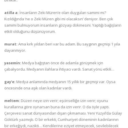
birlikte..
atilla a:
İnsanların Zeki Müren’e olan duyguları samimi mi?
Kızıldığında ‘ne o Zeki Müren gibi mi olacaksın’ deniyor. Ben çok
samimi bulmuyorum insanların gözyaşı dökmesini. Yaptığı bağışların
etkili olduğunu düşünüyorum.
murat:
Ama kırk yıldan beri var bu adam. Bu saygının geçmişi 1 yıla
dayanmıyor.
yasemin:
Medya bağıştan önce de adamla görüşmek için
çabalıyordu. Medyanın ilahlara ihtiyacı vardı. Sanat yönü etkili…
gay’e:
Medya anlamında medyanın 15 yıllık bir geçmişi var. Oysa
öncesinde ona aşık olan kadınlar vardı.
meltem:
Düzen neye izin verir; eşcinselliğe izin verir; oyunu
kurallarına göre oynarsan buna da izin verir. O da öyle yaptı.
Çerçevesi sanat dünyasından dışarı çıkmaması. Yeni Yüzyıl’da Gülay
Göktürk yazmıştı. O bir erkekti, Cumhuriyet döneminin kadınlarının
bir erkeğiydi, nazikti… Kendilerine eziyet etmeyecek, sevilebilecek