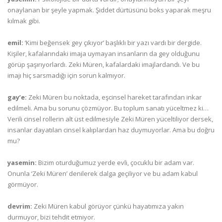
onaylanan bir şeyle yapmak. Şiddet dürtüsünü boks yaparak meşru
kılmak gibi.
emil:
‘Kimi beğensek gey çıkıyor’ başlıklı bir yazı vardı bir dergide.
Kişiler, kafalarındaki imaja uymayan insanların da gey olduğunu
görüp şaşırıyorlardı. Zeki Müren, kafalardaki imajlardandı. Ve bu
imajı hiç sarsmadığı için sorun kalmıyor.
gay’e:
Zeki Müren bu noktada, eşcinsel hareket tarafından inkar
edilmeli. Ama bu sorunu çözmüyor. Bu toplum sanatı yüceltmez ki…
Verili cinsel rollerin alt üst edilmesiyle Zeki Müren yüceltiliyor dersek,
insanlar dayatılan cinsel kalıplardan haz duymuyorlar. Ama bu doğru
mu?
yasemin:
Bizim oturduğumuz yerde evli, çocuklu bir adam var.
Onunla ‘Zeki Müren’ denilerek dalga geçiliyor ve bu adam kabul
görmüyor.
devrim:
Zeki Müren kabul görüyor çünkü hayatımıza yakın
durmuyor, bizi tehdit etmiyor.