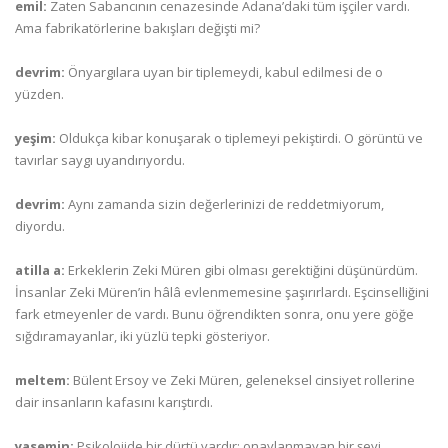
emil:
Zaten Sabancının cenazesinde Adana’daki tüm işçiler vardı.
Ama fabrikatörlerine bakışları değişti mi?
devrim:
Önyargılara uyan bir tiplemeydi, kabul edilmesi de o
yüzden.
yeşim:
Oldukça kibar konuşarak o tiplemeyi pekiştirdi. O görüntü ve
tavırlar saygı uyandırıyordu.
devrim:
Aynı zamanda sizin değerlerinizi de reddetmiyorum,
diyordu.
atilla a:
Erkeklerin Zeki Müren gibi olması gerektiğini düşünürdüm.
İnsanlar Zeki Müren’in hâlâ evlenmemesine şaşırırlardı. Eşcinselliğini
fark etmeyenler de vardı. Bunu öğrendikten sonra, onu yere göğe
sığdıramayanlar, iki yüzlü tepki gösteriyor.
meltem:
Bülent Ersoy ve Zeki Müren, geleneksel cinsiyet rollerine
dair insanların kafasını karıştırdı.
yasemin:
Psikolojide bir dürtü vardır; onaylanmayan bir şeyi