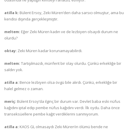
odasında ne yaptığın kimseyi rahatsız etmiyor.
atilla k:
Bülent Ersoy, Zeki Müren’den daha sarsıcı olmuştur, ama bu
kendisi dışında gerçekleşmiştir.
meltem:
Eğer Zeki Müren kadın ve de lezbiyen olsaydı durum ne
olurdu?
oktay:
Zeki Müren kadar korunamayabilirdi.
meltem:
Tartışılmazdı, münferit bir olay olurdu. Çünkü erkekliğe bir
saldırı yok.
atilla a:
Bence lezbiyen olsa övgü bile alırdı. Çünkü, erkekliğe bir
halel gelmez o zaman.
meriç:
Bülent Ersoy’da ilginç bir durum var. Devlet baba eski nüfus
kağıdını iptal edip pembe nüfus kağıdını verdi. İlk oydu. Daha önce
transeksüellere pembe kağıt verdiklerini sanmıyorum.
atilla a:
KAOS GL olmasaydı Zeki Müren’in ölümü bende ne