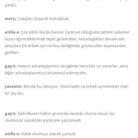
çünkü.
meriç:
Satışları düşerdi muhakkak.
atilla a:
Çok etkili olurdu bence. Eşcinsel olduğumu tahmin edenler
bunu öğrendiklerinde tepki gösterdiler. Arkadaşlıkları devam etti
ama ben bir erkek için ne hoş dediğimde görmezden duymazdan
geldiler.
gay’e:
Hetero arkadaşlarımız sevgilimle beni bilir ve severler, ama
diğer arkadaşlarımıza tahammül edemezler.
yasemin:
Bende bu olmuyor. Ama kadın ve erkek ayrımından olan
bir şey bu.
gay’e:
Zeki Müren halkın gözünde nerede olursa olsun, bu
olumluluk sokaktaki eşcinsele yansımadı.
atilla a:
Hatta olumsuz olarak yansıdı.