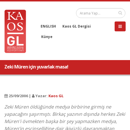
ENGLISH
Kaos GL Dergisi
Künye
Zeki Müren için yuvarlak masa!
25/09/2006 |
Yazar:
Kaos GL
Zeki Müren öldüğünde medya birbirine girmiş ne
yapacağını şaşırmıştı. Birkaç yazının dışında herkes Zeki
Müren'i övmekten başka bir şey yapmazken medya,
Müren’in eşcinselliğine dair ikiyüzlü davranmaktan