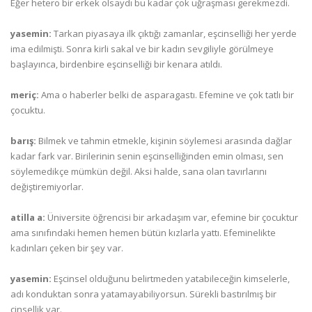
Eğer hetero bir erkek olsaydı bu kadar çok uğraşması gerekmezdi.
yasemin:
Tarkan piyasaya ilk çıktığı zamanlar, eşcinselliği her yerde
ima edilmişti. Sonra kirli sakal ve bir kadın sevgiliyle görülmeye
başlayınca, birdenbire eşcinselliği bir kenara atıldı.
meriç:
Ama o haberler belki de asparagastı. Efemine ve çok tatlı bir
çocuktu.
barış:
Bilmek ve tahmin etmekle, kişinin söylemesi arasında dağlar
kadar fark var. Birilerinin senin eşcinselliğinden emin olması, sen
söylemedikçe mümkün değil. Aksi halde, sana olan tavırlarını
değiştiremiyorlar.
atilla a:
Üniversite öğrencisi bir arkadaşım var, efemine bir çocuktur
ama sınıfındaki hemen hemen bütün kızlarla yattı. Efeminelikte
kadınları çeken bir şey var.
yasemin:
Eşcinsel olduğunu belirtmeden yatabileceğin kimselerle,
adı konduktan sonra yatamayabiliyorsun. Sürekli bastırılmış bir
cinsellik var.