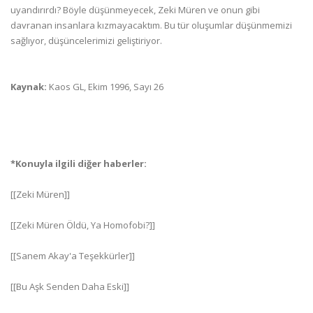
uyandırırdı? Böyle düşünmeyecek, Zeki Müren ve onun gibi
davranan insanlara kızmayacaktım. Bu tür oluşumlar düşünmemizi
sağlıyor, düşüncelerimizi geliştiriyor.
Kaynak:
Kaos GL, Ekim 1996, Sayı 26
*Konuyla ilgili diğer haberler:
[[Zeki Müren]]
[[Zeki Müren Öldü, Ya Homofobi?]]
[[Sanem Akay'a Teşekkürler]]
[[Bu Aşk Senden Daha Eski]]