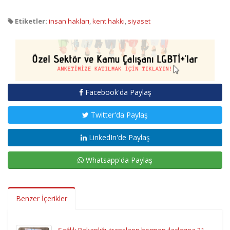
Etiketler:
insan hakları
,
kent hakkı
,
siyaset
Facebook'da Paylaş
Twitter'da Paylaş
LinkedIn'de Paylaş
Whatsapp'da Paylaş
Benzer İçerikler
Sağlık Bakanlığı, transların hormon ilaçlarına 21