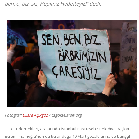
ben, o, biz, siz, Hepimiz Hedefteyiz!” dedi.
Fotoğraf:
Dilara Açıkgöz
/ csgorselarsiv.org
LGBTİ+ dernekleri, aralarında İstanbul Büyükşehir Belediye Başkanı
Ekrem İmamoğlu’nun da bulunduğu 19 Mart gözaltılarına ve barışçıl