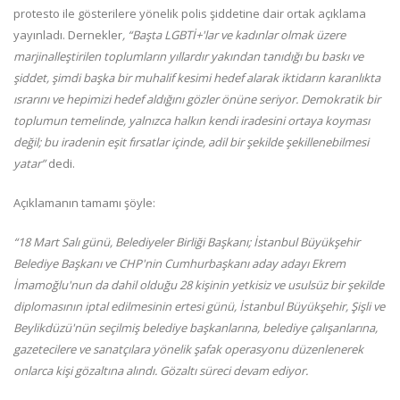
protesto ile gösterilere yönelik polis şiddetine dair ortak açıklama
yayınladı. Dernekler
, “Başta LGBTİ+'lar ve kadınlar olmak üzere
marjinalleştirilen toplumların yıllardır yakından tanıdığı bu baskı ve
şiddet, şimdi başka bir muhalif kesimi hedef alarak iktidarın karanlıkta
ısrarını ve hepimizi hedef aldığını gözler önüne seriyor. Demokratik bir
toplumun temelinde, yalnızca halkın kendi iradesini ortaya koyması
değil; bu iradenin eşit fırsatlar içinde, adil bir şekilde şekillenebilmesi
yatar”
dedi.
Açıklamanın tamamı şöyle:
“18 Mart Salı günü, Belediyeler Birliği Başkanı; İstanbul Büyükşehir
Belediye Başkanı ve CHP'nin Cumhurbaşkanı aday adayı Ekrem
İmamoğlu'nun da dahil olduğu 28 kişinin yetkisiz ve usulsüz bir şekilde
diplomasının iptal edilmesinin ertesi günü, İstanbul Büyükşehir, Şişli ve
Beylikdüzü'nün seçilmiş belediye başkanlarına, belediye çalışanlarına,
gazetecilere ve sanatçılara yönelik şafak operasyonu düzenlenerek
onlarca kişi gözaltına alındı. Gözaltı süreci devam ediyor.