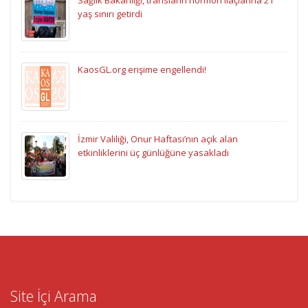
yaş sınırı getirdi
KaosGL.org erişime engellendi!
İzmir Valiliği, Onur Haftası’nın açık alan
etkinliklerini üç günlüğüne yasakladı
Site İçi Arama