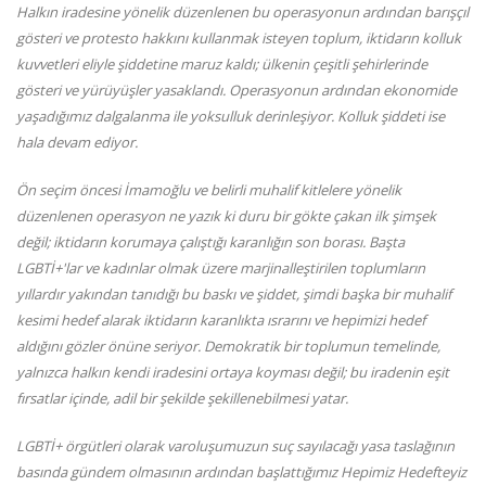
Halkın iradesine yönelik düzenlenen bu operasyonun ardından barışçıl
gösteri ve protesto hakkını kullanmak isteyen toplum, iktidarın kolluk
kuvvetleri eliyle şiddetine maruz kaldı; ülkenin çeşitli şehirlerinde
gösteri ve yürüyüşler yasaklandı. Operasyonun ardından ekonomide
yaşadığımız dalgalanma ile yoksulluk derinleşiyor. Kolluk şiddeti ise
hala devam ediyor.
Ön seçim öncesi İmamoğlu ve belirli muhalif kitlelere yönelik
düzenlenen operasyon ne yazık ki duru bir gökte çakan ilk şimşek
değil; iktidarın korumaya çalıştığı karanlığın son borası. Başta
LGBTİ+'lar ve kadınlar olmak üzere marjinalleştirilen toplumların
yıllardır yakından tanıdığı bu baskı ve şiddet, şimdi başka bir muhalif
kesimi hedef alarak iktidarın karanlıkta ısrarını ve hepimizi hedef
aldığını gözler önüne seriyor. Demokratik bir toplumun temelinde,
yalnızca halkın kendi iradesini ortaya koyması değil; bu iradenin eşit
fırsatlar içinde, adil bir şekilde şekillenebilmesi yatar.
LGBTİ+ örgütleri olarak varoluşumuzun suç sayılacağı yasa taslağının
basında gündem olmasının ardından başlattığımız Hepimiz Hedefteyiz