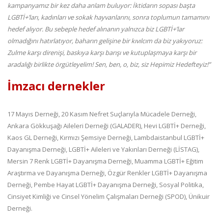
kampanyamız bir kez daha anlam buluyor: İktidarın sopası başta
LGBTİ+’ları, kadınları ve sokak hayvanlarını, sonra toplumun tamamını
hedef alıyor. Bu sebeple hedef alınanın yalnızca biz LGBTİ+’lar
olmadığını hatırlatıyor, baharın gelişine bir kıvılcım da biz yakıyoruz:
Zulme karşı direnişi, baskıya karşı barışı ve kutuplaşmaya karşı bir
aradalığı birlikte örgütleyelim! Sen, ben, o, biz, siz Hepimiz Hedefteyiz!”
İmzacı dernekler
17 Mayıs Derneği, 20 Kasım Nefret Suçlarıyla Mücadele Derneği,
Ankara Gökkuşağı Aileleri Derneği (GALADER), Hevi LGBTİ+ Derneği,
Kaos GL Derneği, Kırmızı Şemsiye Derneği, Lambdaistanbul LGBTİ+
Dayanışma Derneği, LGBTİ+ Aileleri ve Yakınları Derneği (LİSTAG),
Mersin 7 Renk LGBTİ+ Dayanışma Derneği, Muamma LGBTİ+ Eğitim
Araştırma ve Dayanışma Derneği, Özgür Renkler LGBTİ+ Dayanışma
Derneği, Pembe Hayat LGBTİ+ Dayanışma Derneği, Sosyal Politika,
Cinsiyet Kimliği ve Cinsel Yönelim Çalışmaları Derneği (SPOD), Ünikuir
Derneği.