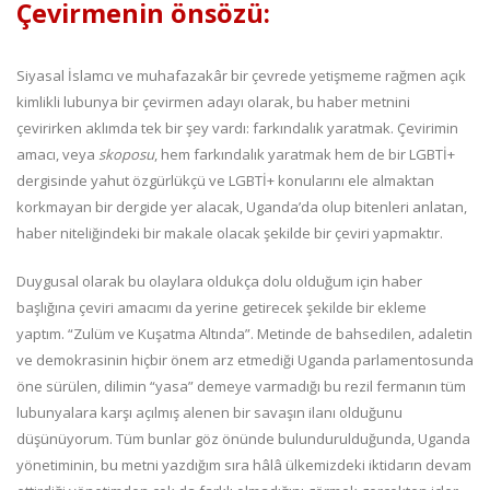
Çevirmenin önsözü:
Siyasal İslamcı ve muhafazakâr bir çevrede yetişmeme rağmen açık
kimlikli lubunya bir çevirmen adayı olarak, bu haber metnini
çevirirken aklımda tek bir şey vardı: farkındalık yaratmak. Çevirimin
amacı, veya
skoposu
, hem farkındalık yaratmak hem de bir LGBTİ+
dergisinde yahut özgürlükçü ve LGBTİ+ konularını ele almaktan
korkmayan bir dergide yer alacak, Uganda’da olup bitenleri anlatan,
haber niteliğindeki bir makale olacak şekilde bir çeviri yapmaktır.
Duygusal olarak bu olaylara oldukça dolu olduğum için haber
başlığına çeviri amacımı da yerine getirecek şekilde bir ekleme
yaptım. “Zulüm ve Kuşatma Altında”. Metinde de bahsedilen, adaletin
ve demokrasinin hiçbir önem arz etmediği Uganda parlamentosunda
öne sürülen, dilimin “yasa” demeye varmadığı bu rezil fermanın tüm
lubunyalara karşı açılmış alenen bir savaşın ilanı olduğunu
düşünüyorum. Tüm bunlar göz önünde bulundurulduğunda, Uganda
yönetiminin, bu metni yazdığım sıra hâlâ ülkemizdeki iktidarın devam