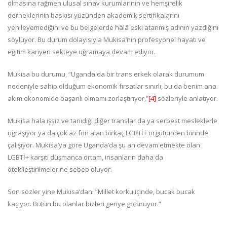
olmasına rağmen ulusal sınav kurumlarının ve hemşirelik
derneklerinin baskısı yüzünden akademik sertifikalarını
yenileyemediğini ve bu belgelerde hâlâ eski atanmış adının yazdığını
söylüyor. Bu durum dolayısıyla Mukisa’nın profesyonel hayatı ve
eğitim kariyeri sekteye uğramaya devam ediyor.
Mukisa bu durumu, “Uganda'da bir trans erkek olarak durumum
nedeniyle sahip olduğum ekonomik fırsatlar sınırlı, bu da benim ana
akım ekonomide başarılı olmamı zorlaştırıyor,”
[4]
sözleriyle anlatıyor.
Mukisa hala işsiz ve tanıdığı diğer translar da ya serbest mesleklerle
uğraşıyor ya da çok az fon alan birkaç LGBTİ+ örgütünden birinde
çalışıyor. Mukisa’ya göre Uganda’da şu an devam etmekte olan
LGBTİ+ karşıtı düşmanca ortam, insanların daha da
ötekileştirilmelerine sebep oluyor.
Son sözler yine Mukisa’dan: “Millet korku içinde, bucak bucak
kaçıyor. Bütün bu olanlar bizleri geriye götürüyor.”