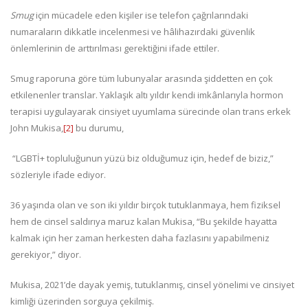
Smug
için mücadele eden kişiler ise telefon çağrılarındaki
numaraların dikkatle incelenmesi ve hâlihazırdaki güvenlik
önlemlerinin de arttırılması gerektiğini ifade ettiler.
Smug raporuna göre tüm lubunyalar arasında şiddetten en çok
etkilenenler translar. Yaklaşık altı yıldır kendi imkânlarıyla hormon
terapisi uygulayarak cinsiyet uyumlama sürecinde olan trans erkek
John Mukisa,
[2]
bu durumu,
“LGBTİ+ topluluğunun yüzü biz olduğumuz için, hedef de biziz,”
sözleriyle ifade ediyor.
36 yaşında olan ve son iki yıldır birçok tutuklanmaya, hem fiziksel
hem de cinsel saldırıya maruz kalan Mukisa, “Bu şekilde hayatta
kalmak için her zaman herkesten daha fazlasını yapabilmeniz
gerekiyor,” diyor.
Mukisa, 2021’de dayak yemiş, tutuklanmış, cinsel yönelimi ve cinsiyet
kimliği üzerinden sorguya çekilmiş.