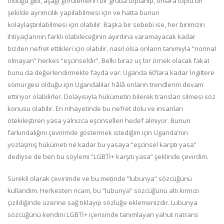
olduğu gibi, aşağı görülenlerin bir gruba toplanıp, onlara toplu bir
şekilde ayrımcılık yapılabilmesi için ve hatta bunun
kolaylaştırılabilmesi için olabilir. Başka bir sebebi ise, her birimizin
ihtiyaçlarının farklı olabileceğinin ayırdına varamayacak kadar
bizden nefret ettikleri için olabilir, nasıl olsa onların tanımıyla “normal
olmayan” herkes “eşcinseldir”. Belki biraz uç bir örnek olacak fakat
bunu da değerlendirmekte fayda var: Uganda 60’lara kadar İngiltere
sömürgesi olduğu için Ugandalılar hâlâ onların trendlerini devam
ettiriyor olabilirler. Dolayısıyla hükümetin bilerek transları silmesi söz
konusu olabilir. En nihayetinde bu nefret dolu ve insanları
ötekileştiren yasa yalnızca eşcinselleri hedef almıyor. Bunun
farkındalığını çevirimde göstermek istediğim için Uganda’nın
yozlaşmış hükümeti ne kadar bu yasaya “eşcinsel karşıtı yasa”
dediyse de ben bu söylemi “LGBTİ+ karşıtı yasa” şeklinde çevirdim.
Sürekli olarak çevirimde ve bu metinde “lubunya” sözcüğünü
kullandım. Herkesten ricam, bu “lubunya” sözcüğünü altı kırmızı
çizildiğinde üzerine sağ tıklayıp sözlüğe eklemenizdir. Lubunya
sözcüğünü kendini LGBTİ+ içerisinde tanımlayan yahut natrans