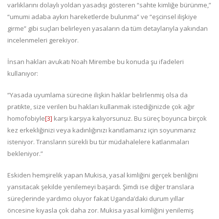
varlıklarını dolaylı yoldan yasadışı gösteren “sahte kimliğe bürünme,”
“umumi adaba aykırı hareketlerde bulunma” ve “eşcinsel ilişkiye
girme” gibi suçları belirleyen yasaların da tüm detaylarıyla yakından
incelenmeleri gerekiyor.
İnsan hakları avukatı Noah Mirembe bu konuda şu ifadeleri
kullanıyor:
“Yasada uyumlama sürecine ilişkin haklar belirlenmiş olsa da
pratikte, size verilen bu hakları kullanmak istediğinizde çok ağır
homofobiyle
[3]
karşı karşıya kalıyorsunuz. Bu süreç boyunca birçok
kez erkekliğinizi veya kadınlığınızı kanıtlamanız için soyunmanız
isteniyor. Transların sürekli bu tür müdahalelere katlanmaları
bekleniyor.”
Eskiden hemşirelik yapan Mukisa, yasal kimliğini gerçek benliğini
yansıtacak şekilde yenilemeyi başardı. Şimdi ise diğer translara
süreçlerinde yardımcı oluyor fakat Uganda’daki durum yıllar
öncesine kıyasla çok daha zor. Mukisa yasal kimliğini yenilemiş