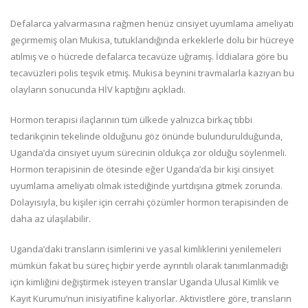
Defalarca yalvarmasına rağmen henüz cinsiyet uyumlama ameliyatı
geçirmemiş olan Mukisa, tutuklandığında erkeklerle dolu bir hücreye
atılmış ve o hücrede defalarca tecavüze uğramış. İddialara göre bu
tecavüzleri polis teşvik etmiş. Mukisa beynini travmalarla kazıyan bu
olayların sonucunda HİV kaptığını açıkladı.
Hormon terapisi ilaçlarının tüm ülkede yalnızca birkaç tıbbi
tedarikçinin tekelinde olduğunu göz önünde bulundurulduğunda,
Uganda’da cinsiyet uyum sürecinin oldukça zor olduğu söylenmeli.
Hormon terapisinin de ötesinde eğer Uganda’da bir kişi cinsiyet
uyumlama ameliyatı olmak istediğinde yurtdışına gitmek zorunda.
Dolayısıyla, bu kişiler için cerrahi çözümler hormon terapisinden de
daha az ulaşılabilir.
Uganda’daki transların isimlerini ve yasal kimliklerini yenilemeleri
mümkün fakat bu süreç hiçbir yerde ayrıntılı olarak tanımlanmadığı
için kimliğini değiştirmek isteyen translar Uganda Ulusal Kimlik ve
Kayıt Kurumu’nun inisiyatifine kalıyorlar. Aktivistlere göre, transların