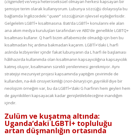
(
cisgender
) ve/veya heteroseksüel olmayan herkesi kapsayan bir
şemsiye terim olarak kullanıyorum. Lubunya sözcüğü dolayısıyla bu
bağlamda İngilizcedeki “
queer
” sözcüğünün işlevsel eşdeğerlisidir.
Gelgelelim LGBTİ+ kısaltmasına. Batı’da LGBTİ+ konularını ele alan
ana akım medya kuruluşları tarafından ve ABD’de genellikle LGBTQ+
kısaltması kullanır. Q harfi bizim alfabemizde olmadığı için ben bu
kısaltmadan hiç ardıma bakmadan kaçarım. LGBTİ+’daki L harfi
aslında lezbiyenler içindir fakat lubunyanın da L harfi ile başlaması
hâlihazırda kullanımda olan kısaltmanın kapsayıcılığına kapsayıcılık
katmış oluyor, kısaltmanın sürekli yenilenmesi gerekmiyor. Aynı
stratejiyi mezuniyet projesi kapsamında yaptığım çevirimde de
kullandım, na-ikili cinsiyet kimliği (
non-binary
) için
gayriikili
diye bir
neolojizm örneğim var, bu da LGBTİ+’daki G harfinin hem geyleri hem
de gayriikilileri kapsayacak kadar genişletilebileceğine inandığım
içindir.
Zulüm ve kuşatma altında:
Uganda’daki LGBTİ+ topluluğu
artan düşmanlığın ortasında