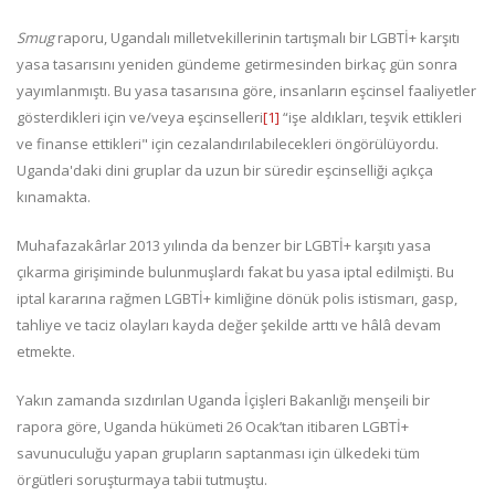
Smug
raporu, Ugandalı milletvekillerinin tartışmalı bir LGBTİ+ karşıtı
yasa tasarısını yeniden gündeme getirmesinden birkaç gün sonra
yayımlanmıştı. Bu yasa tasarısına göre, insanların eşcinsel faaliyetler
gösterdikleri için ve/veya eşcinselleri
[1]
“işe aldıkları, teşvik ettikleri
ve finanse ettikleri" için cezalandırılabilecekleri öngörülüyordu.
Uganda'daki dini gruplar da uzun bir süredir eşcinselliği açıkça
kınamakta.
Muhafazakârlar 2013 yılında da benzer bir LGBTİ+ karşıtı yasa
çıkarma girişiminde bulunmuşlardı fakat bu yasa iptal edilmişti. Bu
iptal kararına rağmen LGBTİ+ kimliğine dönük polis istismarı, gasp,
tahliye ve taciz olayları kayda değer şekilde arttı ve hâlâ devam
etmekte.
Yakın zamanda sızdırılan Uganda İçişleri Bakanlığı menşeili bir
rapora göre, Uganda hükümeti 26 Ocak’tan itibaren LGBTİ+
savunuculuğu yapan grupların saptanması için ülkedeki tüm
örgütleri soruşturmaya tabii tutmuştu.