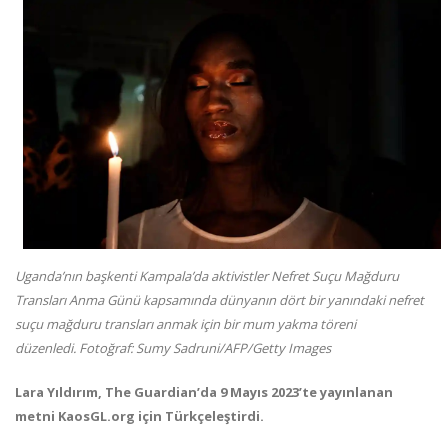
Uganda’nın başkenti Kampala’da aktivistler Nefret Suçu Mağduru
Transları Anma Günü kapsamında dünyanın dört bir yanındaki nefret
suçu mağduru transları anmak için bir mum yakma töreni
düzenledi.
Fotoğraf: Sumy Sadruni/AFP/Getty Images
Lara Yıldırım, The Guardian’da 9 Mayıs 2023’te yayınlanan
metni KaosGL.org için Türkçeleştirdi.