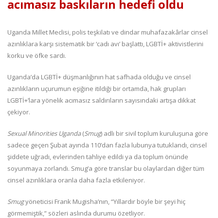
acımasız baskıların hedefi oldu
Uganda Millet Meclisi, polis teşkilatı ve dindar muhafazakârlar cinsel
azınlıklara karşı sistematik bir ‘cadı avı’ başlattı, LGBTİ+ aktivistlerini
korku ve öfke sardı.
Uganda’da LGBTİ+ düşmanlığının hat safhada olduğu ve cinsel
azınlıkların uçurumun eşiğine itildiği bir ortamda, hak grupları
LGBTİ+’lara yönelik acımasız saldırıların sayısındaki artışa dikkat
çekiyor.
Sexual Minorities Uganda
(
Smug
) adlı bir sivil toplum kuruluşuna göre
sadece geçen Şubat ayında 110’dan fazla lubunya tutuklandı, cinsel
şiddete uğradı, evlerinden tahliye edildi ya da toplum önünde
soyunmaya zorlandı. Smug’a göre translar bu olaylardan diğer tüm
cinsel azınlıklara oranla daha fazla etkileniyor.
Smug
yöneticisi Frank Mugisha’nın, “Yıllardır böyle bir şeyi hiç
görmemiştik,” sözleri aslında durumu özetliyor.