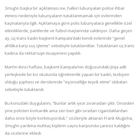
Smug
’ın başka bir açıklaması ise, halkın lubunyaları polise ihbar
etmesi nedeniyle lubunyaların tutuklanmamak için evlerinden
kaçmalarıyla ilgili. Açıklamaya göre polis lubunyalara genellikle özel
etkinliklerde, partilerde ve futbol maçlarında saldırıyor. Daha geçen
ay, üç trans kadın başkent Kampala’daki kendi evlerinde “genel
ahlâka karşı suç işleme” sebebiyle tutuklandılar. Tutuklanan üç trans
kadına da rektal tuşe muayenesi yapıldı.
Mart’ın ikinci haftası, başkent Kampala’nın doğusundaki Jinja adlı
yerleşkede bir kız okulunda öğretmenlik yapan bir kadın, lezbiyen
olduğu şüphesi ve derslerinde “eşcinselliğe teşvik etme” iddiaları
sebebiyle tutuklandı.
Bu konudaki duygularını, “Bunlar artık iyice zıvanadan çıktı. Önceden
yine polisten korkardık ama sen ben gibi sıradan Ugandalılardan
daha önce böyle korkmuyorduk,” sözleriyle aktaran Frank Mugisha,
Smug
’ın yardıma muhtaç kişilerin sayısı karşısında çaresiz kaldığını
da sözlerine ekledi.