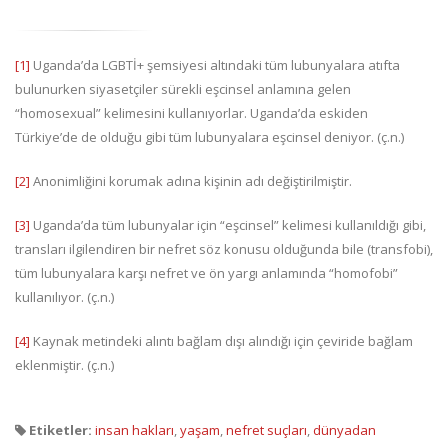
[1]
Uganda’da LGBTİ+ şemsiyesi altındaki tüm lubunyalara atıfta
bulunurken siyasetçiler sürekli eşcinsel anlamına gelen
“homosexual” kelimesini kullanıyorlar. Uganda’da eskiden
Türkiye’de de olduğu gibi tüm lubunyalara eşcinsel deniyor. (ç.n.)
[2]
Anonimliğini korumak adına kişinin adı değiştirilmiştir.
[3]
Uganda’da tüm lubunyalar için “eşcinsel” kelimesi kullanıldığı gibi,
transları ilgilendiren bir nefret söz konusu olduğunda bile (transfobi),
tüm lubunyalara karşı nefret ve ön yargı anlamında “homofobi”
kullanılıyor. (ç.n.)
[4]
Kaynak metindeki alıntı bağlam dışı alındığı için çeviride bağlam
eklenmiştir. (ç.n.)
Etiketler:
insan hakları
,
yaşam
,
nefret suçları
,
dünyadan