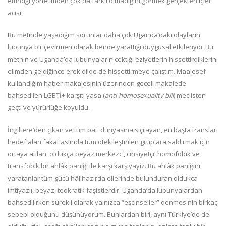
ettirdiği yönetimden çok da farklı olmadığını görmek gerçekten içler
acısı.
Bu metinde yaşadığım sorunlar daha çok Uganda’daki olayların
lubunya bir çevirmen olarak bende yarattığı duygusal etkileriydi. Bu
metnin ve Uganda’da lubunyaların çektiği eziyetlerin hissettirdiklerini
elimden geldiğince erek dilde de hissettirmeye çalıştım. Maalesef
kullandığım haber makalesinin üzerinden geçeli makalede
bahsedilen LGBTİ+ karşıtı yasa (
anti-homosexuality bill
) meclisten
geçti ve yürürlüğe koyuldu.
İngiltere’den çıkan ve tüm batı dünyasına sıçrayan, en başta transları
hedef alan fakat aslında tüm ötekileştirilen gruplara saldırmak için
ortaya atılan, oldukça beyaz merkezci, cinsiyetçi, homofobik ve
transfobik bir ahlâk paniği ile karşı karşıyayız. Bu ahlâk paniğini
yaratanlar tüm gücü hâlihazırda ellerinde bulunduran oldukça
imtiyazlı, beyaz, teokratik faşistlerdir. Uganda’da lubunyalardan
bahsedilirken sürekli olarak yalnızca “eşcinseller” denmesinin birkaç
sebebi olduğunu düşünüyorum. Bunlardan biri, aynı Türkiye’de de