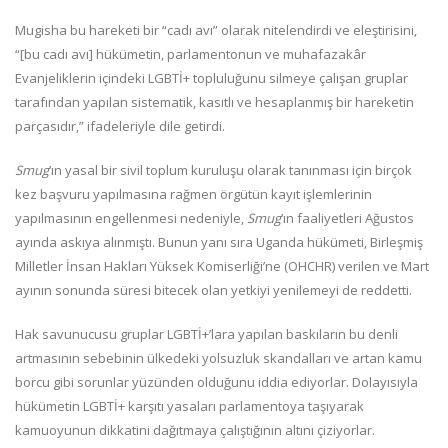
Mugisha bu hareketi bir “cadı avı” olarak nitelendirdi ve eleştirisini,
“[bu cadı avı] hükümetin, parlamentonun ve muhafazakâr
Evanjeliklerin içindeki LGBTİ+ topluluğunu silmeye çalışan gruplar
tarafından yapılan sistematik, kasıtlı ve hesaplanmış bir hareketin
parçasıdır,” ifadeleriyle dile getirdi.
Smug
’ın yasal bir sivil toplum kuruluşu olarak tanınması için birçok
kez başvuru yapılmasına rağmen örgütün kayıt işlemlerinin
yapılmasının engellenmesi nedeniyle,
Smug
’ın faaliyetleri Ağustos
ayında askıya alınmıştı. Bunun yanı sıra Uganda hükümeti, Birleşmiş
Milletler İnsan Hakları Yüksek Komiserliği’ne (OHCHR) verilen ve Mart
ayının sonunda süresi bitecek olan yetkiyi yenilemeyi de reddetti.
Hak savunucusu gruplar LGBTİ+’lara yapılan baskıların bu denli
artmasının sebebinin ülkedeki yolsuzluk skandalları ve artan kamu
borcu gibi sorunlar yüzünden olduğunu iddia ediyorlar. Dolayısıyla
hükümetin LGBTİ+ karşıtı yasaları parlamentoya taşıyarak
kamuoyunun dikkatini dağıtmaya çalıştığının altını çiziyorlar.