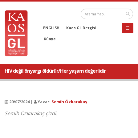
ENGLISH
Kaos GL Dergisi
Künye
HIV değil önyargı öldürür/Her yaşam değerlidir
29/07/2024 |
Yazar:
Semih Özkarakaş
Semih Özkarakaş çizdi.