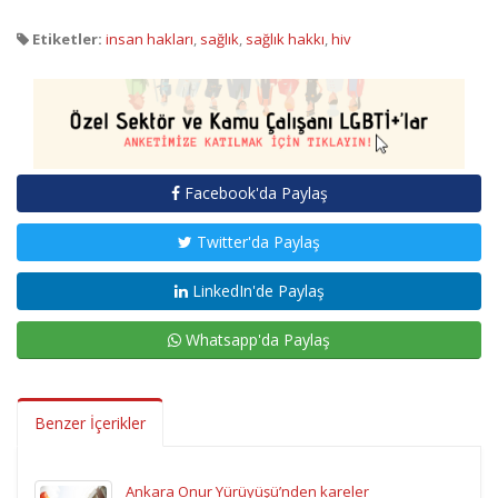
Etiketler:
insan hakları
,
sağlık
,
sağlık hakkı
,
hiv
Facebook'da Paylaş
Twitter'da Paylaş
LinkedIn'de Paylaş
Whatsapp'da Paylaş
Benzer İçerikler
Ankara Onur Yürüyüşü’nden kareler