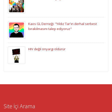
Kaos GL Derneği: "Yıldız Tar'ın derhal serbest
bırakılmasını talep ediyoruz"
HIV değil önyargı öldürür
Site İçi Arama