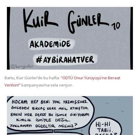
Bartu, Kuir Günler’de bu hafta
“ODTÜ Onur Yürüyüşü'ne Beraat
Verilsin!”
kampanyası’na sela veriyor.