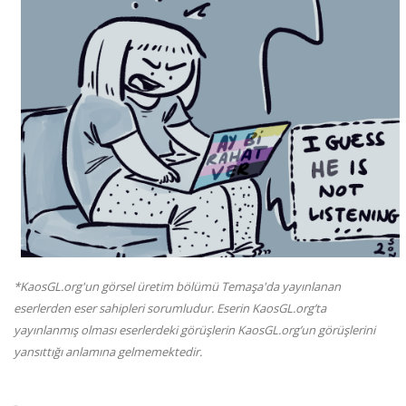
*KaosGL.org'un görsel üretim bölümü Temaşa'da yayınlanan
eserlerden eser sahipleri sorumludur. Eserin KaosGL.org’ta
yayınlanmış olması eserlerdeki görüşlerin KaosGL.org’un görüşlerini
yansıttığı anlamına gelmemektedir.