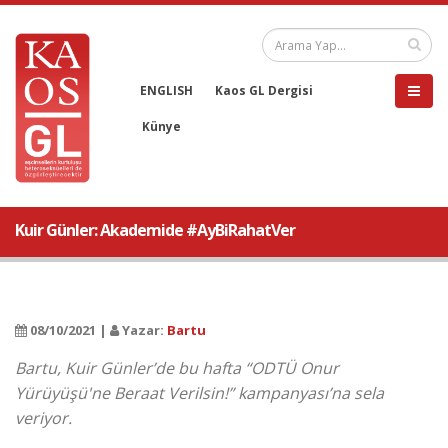
ENGLISH
Kaos GL Dergisi
Künye
Kuir Günler: Akademide #AyBiRahatVer
08/10/2021 |
Yazar:
Bartu
Bartu, Kuir Günler’de bu hafta “ODTÜ Onur
Yürüyüşü'ne Beraat Verilsin!” kampanyası’na sela
veriyor.