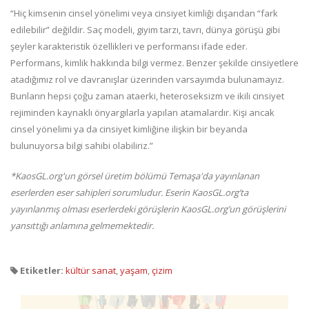
“Hiç kimsenin cinsel yönelimi veya cinsiyet kimliği dışarıdan “fark
edilebilir” değildir. Saç modeli, giyim tarzı, tavrı, dünya görüşü gibi
şeyler karakteristik özellikleri ve performansı ifade eder.
Performans, kimlik hakkında bilgi vermez. Benzer şekilde cinsiyetlere
atadığımız rol ve davranışlar üzerinden varsayımda bulunamayız.
Bunların hepsi çoğu zaman ataerki, heteroseksizm ve ikili cinsiyet
rejiminden kaynaklı önyargılarla yapılan atamalardır. Kişi ancak
cinsel yönelimi ya da cinsiyet kimliğine ilişkin bir beyanda
bulunuyorsa bilgi sahibi olabiliriz.”
*KaosGL.org'un görsel üretim bölümü Temaşa'da yayınlanan
eserlerden eser sahipleri sorumludur. Eserin KaosGL.org’ta
yayınlanmış olması eserlerdeki görüşlerin KaosGL.org’un görüşlerini
yansıttığı anlamına gelmemektedir.
Etiketler:
kültür sanat
,
yaşam
,
çizim