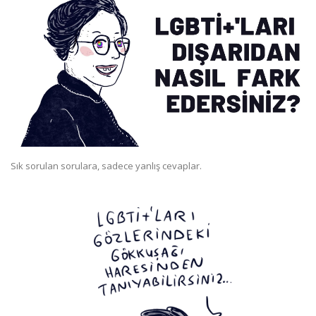
Sık sorulan sorulara, sadece yanlış cevaplar.