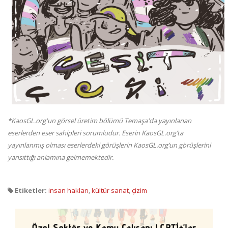
*KaosGL.org'un görsel üretim bölümü Temaşa'da yayınlanan
eserlerden eser sahipleri sorumludur. Eserin KaosGL.org’ta
yayınlanmış olması eserlerdeki görüşlerin KaosGL.org’un görüşlerini
yansıttığı anlamına gelmemektedir.
Etiketler:
insan hakları
,
kültür sanat
,
çizim