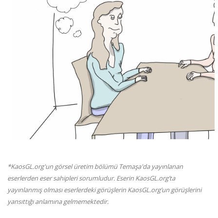
*KaosGL.org'un görsel üretim bölümü Temaşa'da yayınlanan
eserlerden eser sahipleri sorumludur. Eserin KaosGL.org’ta
yayınlanmış olması eserlerdeki görüşlerin KaosGL.org’un görüşlerini
yansıttığı anlamına gelmemektedir.