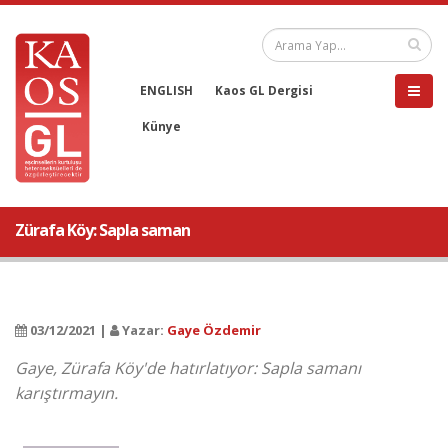
ENGLISH
Kaos GL Dergisi
Künye
Zürafa Köy: Sapla saman
03/12/2021 |
Yazar:
Gaye Özdemir
Gaye, Zürafa Köy'de hatırlatıyor: Sapla samanı
karıştırmayın.