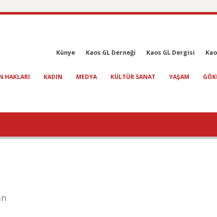
Künye
Kaos GL Derneği
Kaos GL Dergisi
Kao
N HAKLARI
KADIN
MEDYA
KÜLTÜR SANAT
YAŞAM
GÖK
an