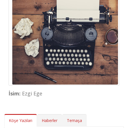
İsim:
Ezgi Ege
Köşe Yazıları
Haberler
Temaşa