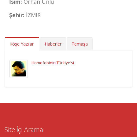
İsim:
Orhan Ünlü
Şehir:
İZMIR
Köşe Yazıları
Haberler
Temaşa
Homofobinin Türkiye’si
Site İçi Arama