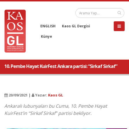
ENGLISH
Kaos GL Dergisi
Künye
10. Pembe Hayat KuirFest Ankara partisi: “Sirkaf Sirkaf”
20/09/2021 |
Yazar:
Kaos GL
Ankaralı lubunyaları bu Cuma, 10. Pembe Hayat
KuirFest’in “Sirkaf Sirkaf” partisi bekliyor.