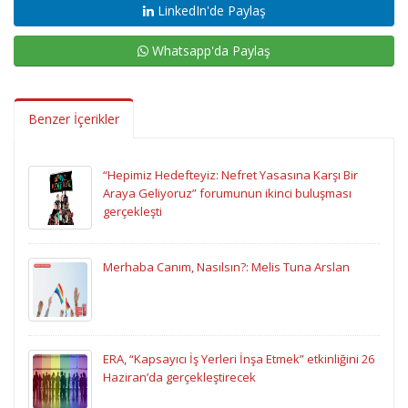
LinkedIn'de Paylaş
Whatsapp'da Paylaş
Benzer İçerikler
“Hepimiz Hedefteyiz: Nefret Yasasına Karşı Bir
Araya Geliyoruz” forumunun ikinci buluşması
gerçekleşti
Merhaba Canım, Nasılsın?: Melis Tuna Arslan
ERA, “Kapsayıcı İş Yerleri İnşa Etmek” etkinliğini 26
Haziran’da gerçekleştirecek