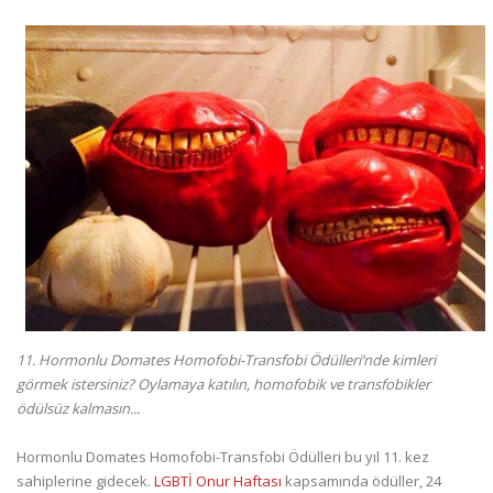
11. Hormonlu Domates Homofobi-Transfobi Ödülleri’nde kimleri
görmek istersiniz? Oylamaya katılın, homofobik ve transfobikler
ödülsüz kalmasın...
Hormonlu Domates Homofobi-Transfobi Ödülleri bu yıl 11. kez
sahiplerine gidecek.
LGBTİ Onur Haftası
kapsamında ödüller, 24