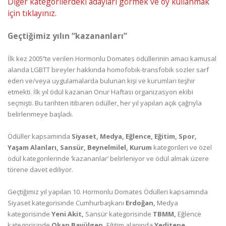
Diğer kategorilerdeki adayları görmek ve oy kullanmak
için tıklayınız.
Geçtiğimiz yılın “kazananları”
İlk kez 2005’’te verilen Hormonlu Domates ödüllerinin amacı kamusal
alanda LGBTT bireyler hakkında homofobik-transfobik sözler sarf
eden ve/veya uygulamalarda bulunan kişi ve kurumları teşhir
etmekti. İlk yıl ödül kazanan Onur Haftası organizasyon ekibi
seçmişti. Bu tarihten itibaren ödüller, her yıl yapılan açık çağrıyla
belirlenmeye başladı.
Ödüller kapsamında
Siyaset, Medya, Eğlence, Eğitim, Spor,
Yaşam Alanları, Sansür, Beynelmilel, Kurum
kategorileri ve özel
ödül kategorilerinde ‘kazananlar’ belirleniyor ve ödül almak üzere
törene davet ediliyor.
Geçtiğimiz yıl yapılan 10. Hormonlu Domates Ödülleri kapsamında
Siyaset kategorisinde Cumhurbaşkanı
Erdoğan,
Medya
kategorisinde
Yeni Akit,
Sansür kategorisinde
TBMM,
Eğlence
kategorisinde
Okan Bayülgen,
Eğitim alanında
Yeditepe