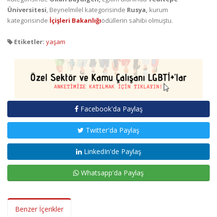
Üniversitesi
, Beynelmilel kategorisinde
Rusya,
kurum
kategorisinde
İçişleri Bakanlığı
ödüllerin sahibi olmuştu.
Etiketler:
yaşam
Facebook'da Paylaş
Twitter'da Paylaş
LinkedIn'de Paylaş
Whatsapp'da Paylaş
Benzer İçerikler