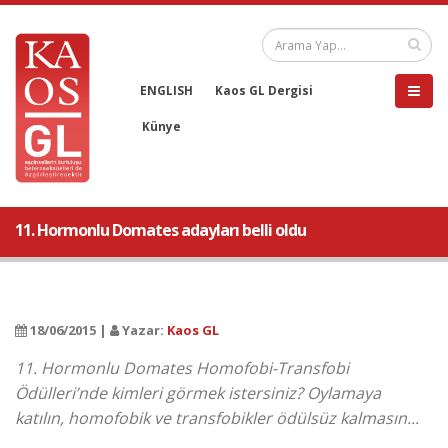
ENGLISH
Kaos GL Dergisi
Künye
11. Hormonlu Domates adayları belli oldu
18/06/2015 |
Yazar:
Kaos GL
11. Hormonlu Domates Homofobi-Transfobi
Ödülleri’nde kimleri görmek istersiniz? Oylamaya
katılın, homofobik ve transfobikler ödülsüz kalmasın...