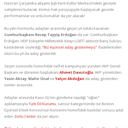
Haziran Çarşamba akşamı Şişli Kent Kültür Merkezi’ndeki geceyle
sahiplerini bulacak. Kırmızı halı yürüyüşüyle başlayacak gecede
performanslar ve ünlü konuklar da yer alacak!
Bu yılın hormonlu adayları arasında geçen yıl ödülü kazanan
Cumhurbaşkanı Recep Tayyip Erdoğan
da var. Cumhurbaşkanı
Erdoğan, HDP Eskişehir Milletvekili Adayı LGBTİ aktivisti Barış Sulu’yu
kastederek söylediği,
“Biz eşcinsel aday göstermeyiz”
ifadelerinden
ötürü bu yıl da aday gösterildi.
Seçim sürecinde homofobik nefret kampanyası yürüten AKP Genel
Başkanı ve dönemin başbakanı
Ahmet Davutoğlu
, AKP yöneticileri
Yasin Aktay
,
Mahir Ünal
ve
Yalçın Akdoğan
da aday gösterilen
isimler arasında.
Adaylar arasında Kaos GL’nin gündeme taşıdığı "oğlan"
açıklamasıyla
Türk Dil Kurumu
, sansür kategorisinde ise Boston
Eşcinsel Erkek Korosu’nun konserini homofobik baskılar sonucu iptal
eden
Zorlu Center
da yer alıyor.