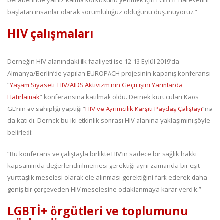
beraberinde yalnız kalma korkusunu yenmek için LGBTİ+ hareketini
başlatan insanlar olarak sorumluluğuz olduğunu düşünüyoruz.”
HIV çalışmaları
Derneğin HIV alanındaki ilk faaliyeti ise 12-13 Eylül 2019’da
Almanya/Berlin’de yapılan EUROPACH projesinin kapanış konferansı
“
Yaşam Siyaseti: HIV/AIDS Aktivizminin Geçmişini Yarınlarda
Hatırlamak
” konferansına katılmak oldu. Dernek kurucuları Kaos
GL’nin ev sahipliği yaptığı “
HIV ve Ayrımcılık Karşıtı Paydaş Çalıştayı
”na
da katıldı. Dernek bu iki etkinlik sonrası HIV alanına yaklaşımını şöyle
belirledi:
“Bu konferans ve çalıştayla birlikte HIV’in sadece bir sağlık hakkı
kapsamında değerlendirilmemesi gerektiği aynı zamanda bir eşit
yurttaşlık meselesi olarak ele alınması gerektiğini fark ederek daha
geniş bir çerçeveden HIV meselesine odaklanmaya karar verdik.”
LGBTİ+ örgütleri ve toplumunu