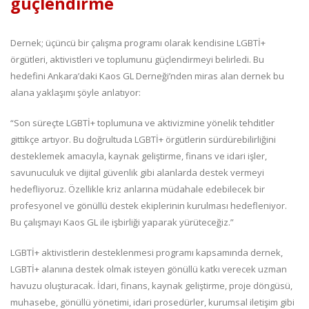
güçlendirme
Dernek; üçüncü bir çalışma programı olarak kendisine LGBTİ+
örgütleri, aktivistleri ve toplumunu güçlendirmeyi belirledi. Bu
hedefini Ankara’daki Kaos GL Derneği’nden miras alan dernek bu
alana yaklaşımı şöyle anlatıyor:
“Son süreçte LGBTİ+ toplumuna ve aktivizmine yönelik tehditler
gittikçe artıyor. Bu doğrultuda LGBTİ+ örgütlerin sürdürebilirliğini
desteklemek amacıyla, kaynak geliştirme, finans ve idari işler,
savunuculuk ve dijital güvenlik gibi alanlarda destek vermeyi
hedefliyoruz. Özellikle kriz anlarına müdahale edebilecek bir
profesyonel ve gönüllü destek ekiplerinin kurulması hedefleniyor.
Bu çalışmayı Kaos GL ile işbirliği yaparak yürüteceğiz.”
LGBTİ+ aktivistlerin desteklenmesi programı kapsamında dernek,
LGBTİ+ alanına destek olmak isteyen gönüllü katkı verecek uzman
havuzu oluşturacak. İdari, finans, kaynak geliştirme, proje döngüsü,
muhasebe, gönüllü yönetimi, idari prosedürler, kurumsal iletişim gibi