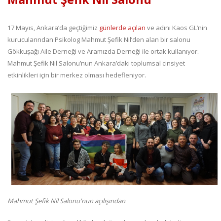
17 Mayıs, Ankara’da geçtiğimiz
günlerde açılan
ve adını Kaos GL’nin
kurucularından Psikolog Mahmut Şefik Nil’den alan bir salonu
Gökkuşağı Aile Derneği ve Aramızda Derneği ile ortak kullanıyor.
Mahmut Şefik Nil Salonu’nun Ankara’daki toplumsal cinsiyet
etkinlikleri için bir merkez olması hedefleniyor.
Mahmut Şefik Nil Salonu'nun açılışından