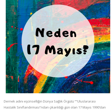
Dernek adını eşcinselliğin Dünya Sağlık Örgütü ““Uluslararası
Hastalık Sınıflandırması”ndan çıkarıldığı gün olan 17 Mayıs 1990’dan