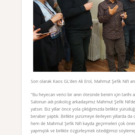
Son olarak Kaos GL’den Ali Erol, Mahmut Şefik Nil’i anl
“Bu heyecan verici bir anın ötesinde benim için tarihi 
Salonun adı psikolog arkadaşımız Mahmut Şefik Nil’den
yatsın. Biz yıllar önce yola çıktığımızda birlikte yürü
beraber yaptık. Birlikte yürümeye ilerleyen yıllarda 
hem de Mahmut Şefik Nil’i kayda geçirmeleri çok öneml
yapmıştık ve birlikte özgürleşmek istediğimizi söylemiş