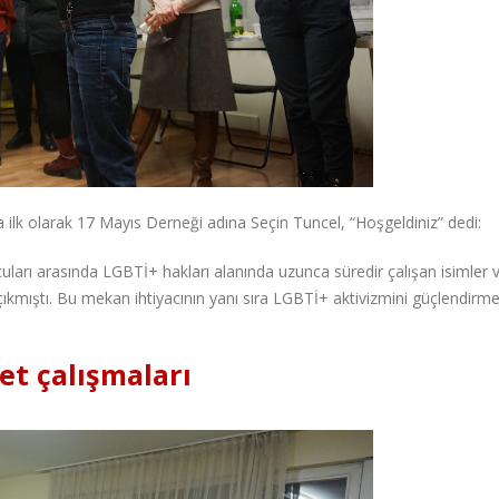
a ilk olarak 17 Mayıs Derneği adına Seçin Tuncel, “Hoşgeldiniz” dedi:
ları arasında LGBTİ+ hakları alanında uzunca süredir çalışan isimler v
ıkmıştı. Bu mekan ihtiyacının yanı sıra LGBTİ+ aktivizmini güçlendirm
et çalışmaları