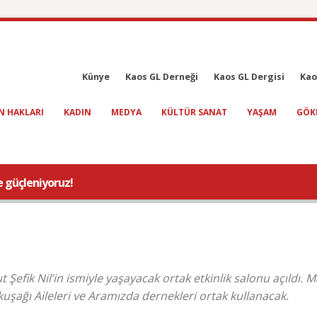
Künye
Kaos GL Derneği
Kaos GL Dergisi
Kao
N HAKLARI
KADIN
MEDYA
KÜLTÜR SANAT
YAŞAM
GÖK
e güçleniyoruz!
efik Nil’in ismiyle yaşayacak ortak etkinlik salonu açıldı.
kuşağı Aileleri ve Aramızda dernekleri ortak kullanacak.