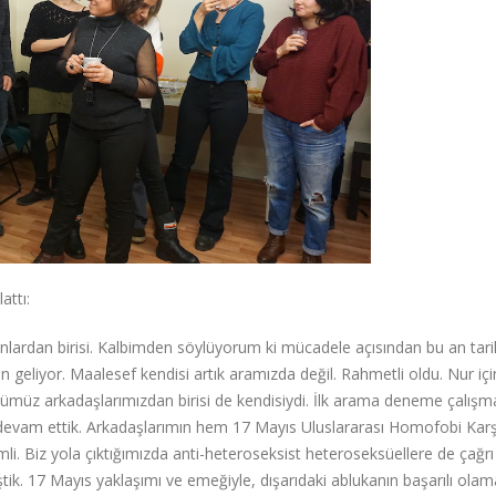
attı:
anlardan birisi. Kalbimden söylüyorum ki mücadele açısından bu an tarih
 geliyor. Maalesef kendisi artık aramızda değil. Rahmetli oldu. Nur iç
düğümüz arkadaşlarımızdan birisi de kendisiydi. İlk arama deneme çalışma
da devam ettik. Arkadaşlarımın hem 17 Mayıs Uluslararası Homofobi Karş
i. Biz yola çıktığımızda anti-heteroseksist heteroseksüellere de çağrı
tik. 17 Mayıs yaklaşımı ve emeğiyle, dışarıdaki ablukanın başarılı olam