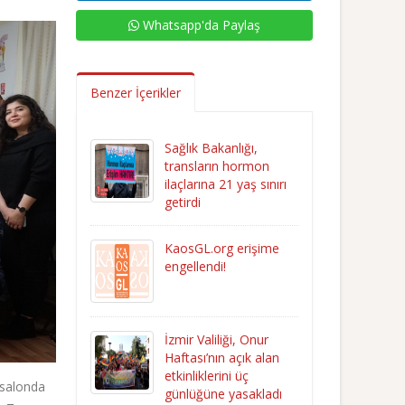
Whatsapp'da Paylaş
Benzer İçerikler
Sağlık Bakanlığı,
transların hormon
ilaçlarına 21 yaş sınırı
getirdi
KaosGL.org erişime
engellendi!
İzmir Valiliği, Onur
Haftası’nın açık alan
etkinliklerini üç
 salonda
günlüğüne yasakladı