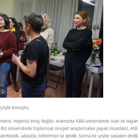
şöyle konuştu:
nleriz. Hepimiz ihraç değiliz. Aramızda hâlâ üniversitede olan ve daya
iz üniversitede toplumsal cinsiyet araştırmaları yapan insanlarız. Atıl
rtleştik, ağlaştık, birbirimize iyi geldik. Sonra bir şeyler yapalım dedik