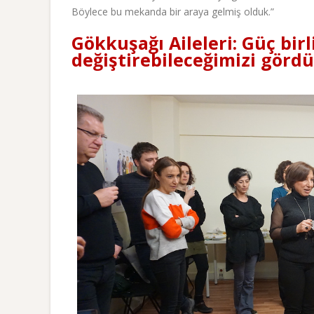
Böylece bu mekanda bir araya gelmiş olduk.”
Gökkuşağı Aileleri: Güç birl
değiştirebileceğimizi görd