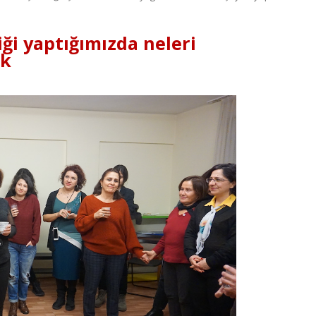
iği yaptığımızda neleri
ük