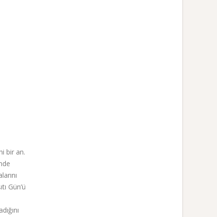
i bir an.
inde
larını
ıtı Gün’ü
adığını