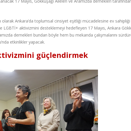
anacak 17 Mayıs, Gökkuşağı Aileleri ve Aramızda dernekleri tarafında
olarak Ankara’da toplumsal cinsiyet eşitliği mücadelesine ev sahipliğ
 ve LGBTİ+ aktivizmini desteklemeyi hedefleyen 17 Mayıs, Ankara Gök
Aramızda dernekleri bundan böyle hem bu mekanda çalışmalarını sürdü
nda etkinlikler yapacak.
ktivizmini güçlendirmek