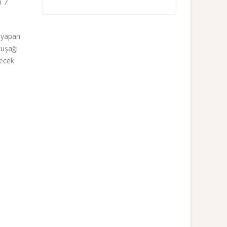
n 7
i yapan
kuşağı
recek