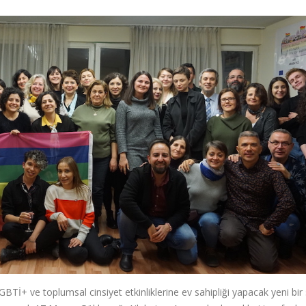
BTİ+ ve toplumsal cinsiyet etkinliklerine ev sahipliği yapacak yeni bir