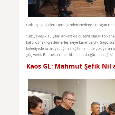
Gökkuşağı Aileleri Derneği’nden Nedime Erdoğan ise 10 y
“Biz yaklaşık 10 yıldır Ankara’da düzenli olarak toplana
kalıcı olmak için dernekleşmeye karar verdik. Sağolsun
belediyede ortak yaptığımız eğitimlerin de çok yararı o
güç verdi. Bu mekanla birlikte daha da güçleneceğiz.”
Kaos GL: Mahmut Şefik Nil 