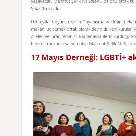
yaşayacak. Mahmut Şefik Nil Salonu, salonu ortak kull
Şubat'ta açıldı.
Uzun yıllar boyunca Kadın Dayanışma Vakfı’nın mekanı 
mekanı üç dernek ortak olarak devraldı. Yeni kurulan
Aileleri ve ihraç feminist akademisyenlerin kurduğu 
hem de mekanın salonu olan Mahmut Şefik Nil Salonu’
17 Mayıs Derneği: LGBTİ+ a