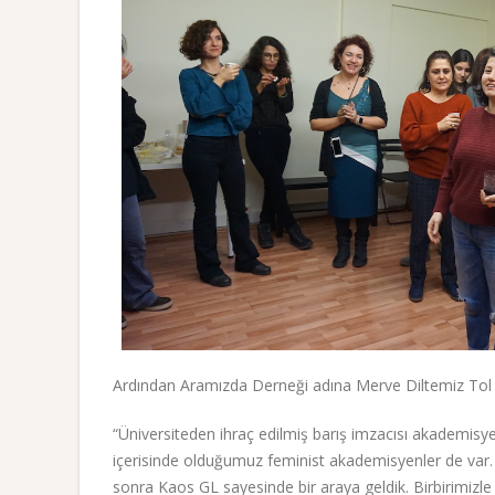
Ardından Aramızda Derneği adına Merve Diltemiz Tol 
“Üniversiteden ihraç edilmiş barış imzacısı akademisye
içerisinde olduğumuz feminist akademisyenler de var. B
sonra Kaos GL sayesinde bir araya geldik. Birbirimizle de