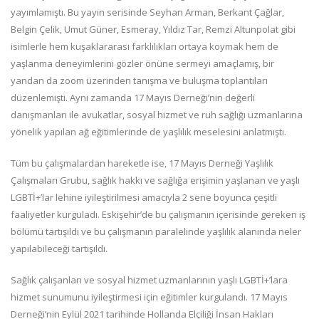
yayımlamıştı. Bu yayın serisinde Seyhan Arman, Berkant Çağlar,
Belgin Çelik, Umut Güner, Esmeray, Yıldız Tar, Remzi Altunpolat gibi
isimlerle hem kuşaklararası farklılıkları ortaya koymak hem de
yaşlanma deneyimlerini gözler önüne sermeyi amaçlamış, bir
yandan da zoom üzerinden tanışma ve buluşma toplantıları
düzenlemişti. Aynı zamanda 17 Mayıs Derneği’nin değerli
danışmanları ile avukatlar, sosyal hizmet ve ruh sağlığı uzmanlarına
yönelik yapılan ağ eğitimlerinde de yaşlılık meselesini anlatmıştı.
Tüm bu çalışmalardan hareketle ise, 17 Mayıs Derneği Yaşlılık
Çalışmaları Grubu, sağlık hakkı ve sağlığa erişimin yaşlanan ve yaşlı
LGBTİ+’lar lehine iyileştirilmesi amacıyla 2 sene boyunca çeşitli
faaliyetler kurguladı. Eskişehir’de bu çalışmanın içerisinde gereken iş
bölümü tartışıldı ve bu çalışmanın paralelinde yaşlılık alanında neler
yapılabileceği tartışıldı.
Sağlık çalışanları ve sosyal hizmet uzmanlarının yaşlı LGBTİ+’lara
hizmet sunumunu iyileştirmesi için eğitimler kurgulandı. 17 Mayıs
Derneği’nin Eylül 2021 tarihinde Hollanda Elçiliği İnsan Hakları