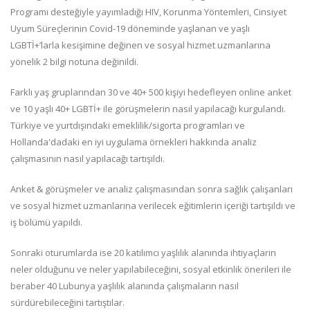
Programı desteğiyle yayımladığı HIV, Korunma Yöntemleri, Cinsiyet
Uyum Süreçlerinin Covid-19 döneminde yaşlanan ve yaşlı
LGBTİ+’larla kesişimine değinen ve sosyal hizmet uzmanlarına
yönelik 2 bilgi notuna değinildi.
Farklı yaş gruplarından 30 ve 40+ 500 kişiyi hedefleyen online anket
ve 10 yaşlı 40+ LGBTİ+ ile görüşmelerin nasıl yapılacağı kurgulandı.
Türkiye ve yurtdışındaki emeklilik/sigorta programları ve
Hollanda'dadaki en iyi uygulama örnekleri hakkında analiz
çalışmasının nasıl yapılacağı tartışıldı.
Anket & görüşmeler ve analiz çalışmasından sonra sağlık çalışanları
ve sosyal hizmet uzmanlarına verilecek eğitimlerin içeriği tartışıldı ve
iş bölümü yapıldı.
Sonraki oturumlarda ise 20 katılımcı yaşlılık alanında ihtiyaçların
neler olduğunu ve neler yapılabileceğini, sosyal etkinlik önerileri ile
beraber 40 Lubunya yaşlılık alanında çalışmaların nasıl
sürdürebileceğini tartıştılar.