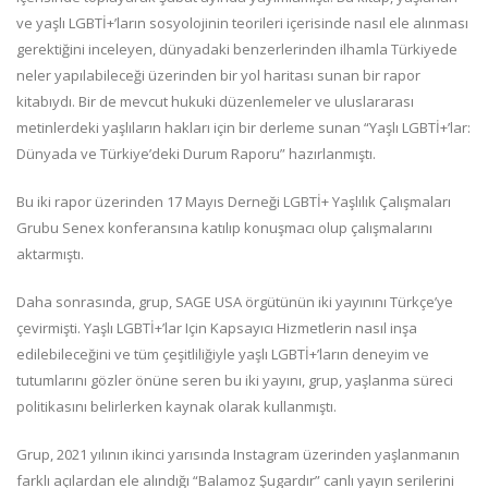
ve yaşlı LGBTİ+’ların sosyolojinin teorileri içerisinde nasıl ele alınması
gerektiğini inceleyen, dünyadaki benzerlerinden ilhamla Türkiyede
neler yapılabileceği üzerinden bir yol haritası sunan bir rapor
kitabıydı. Bir de mevcut hukuki düzenlemeler ve uluslararası
metinlerdeki yaşlıların hakları için bir derleme sunan “Yaşlı LGBTİ+’lar:
Dünyada ve Türkiye’deki Durum Raporu” hazırlanmıştı.
Bu iki rapor üzerinden 17 Mayıs Derneği LGBTİ+ Yaşlılık Çalışmaları
Grubu Senex konferansına katılıp konuşmacı olup çalışmalarını
aktarmıştı.
Daha sonrasında, grup, SAGE USA örgütünün iki yayınını Türkçe’ye
çevirmişti. Yaşlı LGBTİ+’lar Için Kapsayıcı Hizmetlerin nasıl inşa
edilebileceğini ve tüm çeşitliliğiyle yaşlı LGBTİ+’ların deneyim ve
tutumlarını gözler önüne seren bu iki yayını, grup, yaşlanma süreci
politikasını belirlerken kaynak olarak kullanmıştı.
Grup, 2021 yılının ikinci yarısında Instagram üzerinden yaşlanmanın
farklı açılardan ele alındığı “Balamoz Şugardır” canlı yayın serilerini