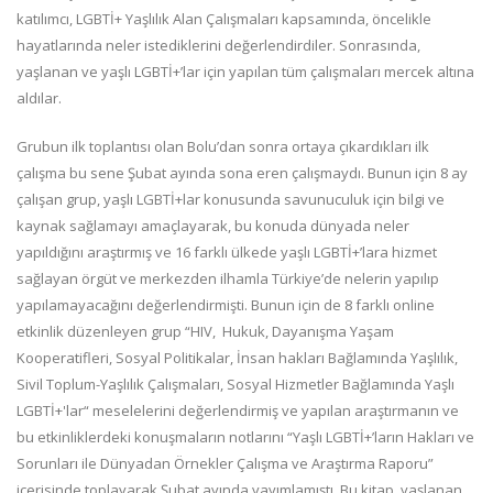
katılımcı, LGBTİ+ Yaşlılık Alan Çalışmaları kapsamında, öncelikle
hayatlarında neler istediklerini değerlendirdiler. Sonrasında,
yaşlanan ve yaşlı LGBTİ+’lar için yapılan tüm çalışmaları mercek altına
aldılar.
Grubun ilk toplantısı olan Bolu’dan sonra ortaya çıkardıkları ilk
çalışma bu sene Şubat ayında sona eren çalışmaydı. Bunun için 8 ay
çalışan grup, yaşlı LGBTİ+lar konusunda savunuculuk için bilgi ve
kaynak sağlamayı amaçlayarak, bu konuda dünyada neler
yapıldığını araştırmış ve 16 farklı ülkede yaşlı LGBTİ+’lara hizmet
sağlayan örgüt ve merkezden ilhamla Türkiye’de nelerin yapılıp
yapılamayacağını değerlendirmişti. Bunun için de 8 farklı online
etkinlik düzenleyen grup “HIV, Hukuk, Dayanışma Yaşam
Kooperatifleri, Sosyal Politikalar, İnsan hakları Bağlamında Yaşlılık,
Sivil Toplum-Yaşlılık Çalışmaları, Sosyal Hizmetler Bağlamında Yaşlı
LGBTİ+'lar“ meselelerini değerlendirmiş ve yapılan araştırmanın ve
bu etkinliklerdeki konuşmaların notlarını “Yaşlı LGBTİ+’ların Hakları ve
Sorunları ile Dünyadan Örnekler Çalışma ve Araştırma Raporu”
içerisinde toplayarak Şubat ayında yayımlamıştı. Bu kitap, yaşlanan