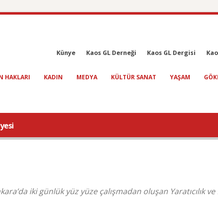
Künye
Kaos GL Derneği
Kaos GL Dergisi
Kao
N HAKLARI
KADIN
MEDYA
KÜLTÜR SANAT
YAŞAM
GÖK
lyesi
nkara’da iki günlük yüz yüze çalışmadan oluşan Yaratıcılık ve