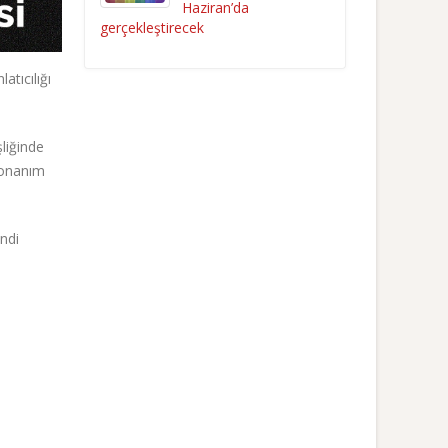
Haziran’da
gerçekleştirecek
atıcılığı
şliğinde
 donanım
endi