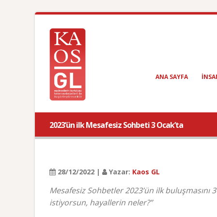
ANA SAYFA
INSA
2023’ün ilk Mesafesiz Sohbeti 3 Ocak’ta
28/12/2022 |
Yazar:
Kaos GL
Mesafesiz Sohbetler 2023’ün ilk buluşmasını 3 
istiyorsun, hayallerin neler?”