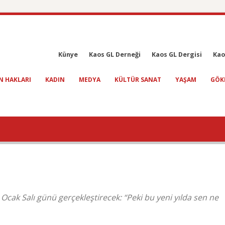
Künye
Kaos GL Derneği
Kaos GL Dergisi
Kao
N HAKLARI
KADIN
MEDYA
KÜLTÜR SANAT
YAŞAM
GÖK
Ocak Salı günü gerçekleştirecek: “Peki bu yeni yılda sen ne