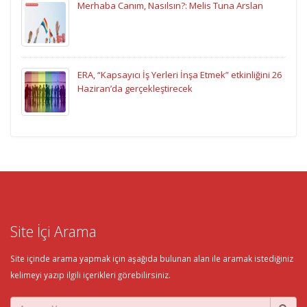
Merhaba Canım, Nasılsın?: Melis Tuna Arslan
ERA, “Kapsayıcı İş Yerleri İnşa Etmek” etkinliğini 26
Haziran’da gerçekleştirecek
Site İçi Arama
Site içinde arama yapmak için aşağıda bulunan alan ile aramak istediğiniz
kelimeyi yazıp ilgili içerikleri görebilirsiniz.