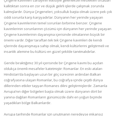
Çingene kavimleri sanayinin etkisiyle geleneksel meslekleri ortadan
kalktıktan sonra en zor ve düşük gelirli işlerde çalışmak zorunda
kalmışlardır. Dünya Çingeneleri, yoksulluk başta olmak üzere pek çok
ciddi sorunla karşı karşıyadırlar. Dünyanın her yerinde yaşayan
Çingene kavimlerinin temel sorunları birbirine benzer. Çingene
kavimlerinin sorunlarının çözümü için dünyanın her yerinde yaşayan
Çingene kavimlerinin dayanışma içerisinde olmalarının büyük bir
önemi vardır. Diğer taraftan tek tek Çingene kavimleri de kendi
içlerinde dayanışmaya sahip olmalı, kendi kültürlerini geliştirmeli ve
insanlık alemine bu kültürü en güzel şekilde tanıtmalıdırlar.
Geride bıraktığımız 30 yıl içerisinde bir Çingene kavmi bu açıdan
oldukça önemli mesafeler katetmiştir: Romanlar. En eski ataları
Hindistan’da başlayan uzun bir göç sürecinin ardından Balkan
coğrafyasına ulaşan Romanlar, bu coğrafya içinde çeşitli dünya
dillerinden etkiler taşıyan Romanes dilini geliştirmişlerdir. Zamanla
Avrupa’nın diğer bölgeleri başta olmak üzere dünyanın dört bir
yanına dağılan Romanların günümüzde dahi en yoğun biçimde
yaşadıkları bölge Balkanlardır.
Avrupa tarihinde Romanlar için unutmanın neredeyse imkansız