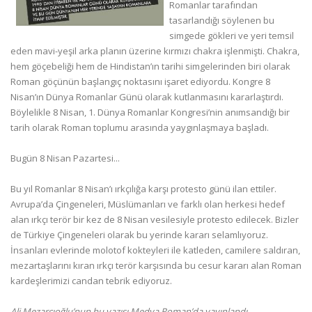
Romanlar tarafından
tasarlandığı söylenen bu
simgede gökleri ve yeri temsil
eden mavi-yeşil arka planın üzerine kırmızı chakra işlenmişti. Chakra,
hem göçebeliği hem de Hindistan’ın tarihi simgelerinden biri olarak
Roman göçünün başlangıç noktasını işaret ediyordu. Kongre 8
Nisan’ın Dünya Romanlar Günü olarak kutlanmasını kararlaştırdı.
Böylelikle 8 Nisan, 1. Dünya Romanlar Kongresi’nin anımsandığı bir
tarih olarak Roman toplumu arasında yaygınlaşmaya başladı.
Bugün 8 Nisan Pazartesi...
Bu yıl Romanlar 8 Nisan’ı ırkçılığa karşı protesto günü ilan ettiler.
Avrupa’da Çingeneleri, Müslümanları ve farklı olan herkesi hedef
alan ırkçı terör bir kez de 8 Nisan vesilesiyle protesto edilecek. Bizler
de Türkiye Çingeneleri olarak bu yerinde kararı selamlıyoruz.
İnsanları evlerinde molotof kokteyleri ile katleden, camilere saldıran,
mezartaşlarını kıran ırkçı terör karşısında bu cesur kararı alan Roman
kardeşlerimizi candan tebrik ediyoruz.
Ali Mezarcıoğlu’nun bu yazısı Medya Roman’da yayınlandı