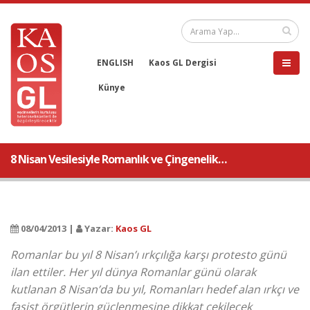
ENGLISH
Kaos GL Dergisi
Künye
8 Nisan Vesilesiyle Romanlık ve Çingenelik…
08/04/2013 |
Yazar:
Kaos GL
Romanlar bu yıl 8 Nisan’ı ırkçılığa karşı protesto günü
ilan ettiler. Her yıl dünya Romanlar günü olarak
kutlanan 8 Nisan’da bu yıl, Romanları hedef alan ırkçı ve
faşist örgütlerin güçlenmesine dikkat çekilecek