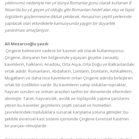
yıldönümü nedeniyle her yıl dünya Romanlar günü olarak kutlanan 8
Nisan’da bu yıl, geçen yıl olduğu gibi Romanları hedef alan ırkçı ve faşist
örgütlerin güçlenmesine dikkat çekilecek. Avrupa’nın çeşitli yerlerinde
yapılacak olan etkinliklerle kamuoyunda yaygın bir duyarlılık
yaratılması amaçlanıyor.
Ali Mezarcıoğlu yazdı
Çingene kelimesini sadece bir kavmin adı olarak kullanmıyoruz.
Çingene, dünyanın her bölgesinde yaşayan göçebe zanaatçı
kavimlerin, halkların; Anadolu, Orta Asya, Orta Doğu ve Balkanlardaki
ortak adıdır. Romanların, Abdalların, Lomların, Domların, Ashkalilerin,
Mugatların ve daha nice kavimlerin onları Çingene adında birleştiren
ortak bir özellikleri vardır. Bu kavimlerin sahip oldukları topraklar,
hayvan sürüleri ve orman arazileri tarihin bir döneminde ellerinden
alınmıştır. Tarım, hayvancılık, avcılık ve toplayıcılık yapma şanslarını
yitiren bu kavimler geçimlerini çeşitli zanaat ve hizmetleri
çevrelerindeki topluluklara sunarak karşılama yoluna gitmişler; bu
şekilde evrensel kast sistemi içerisinde Çingene Evrensel Kastı’nın
bir parçası olmuşlardır.