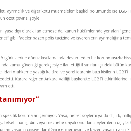
ddet, ayrımcılık ve diğer kötü muameleler” başlıklı bölümünde ise LGBTİ+
mün özet çevirisi şöyle:
ini yasa dışı olarak ilan etmese de; kanun hükümlerinde yer alan “gene
enet” gibi ifadeler bazen polis tacizine ve işverenlerin ayrımcılığına tem
özgürlüklerine dönük kısıtlamalarla devam eden bir korunmasızlık hiss
ında kamu güvenliği gerekçesiyle ilan ettiği il sınırları içindeki bütün k
l idari mahkeme yasağı kaldırdı ve yerel idarenin bazı kişilerin LGBTİ
eddetti. Karara rağmen Ankara Valiliği başkentte LGBTİ etkinliklerine il
vam etti.
tanımıyor”
n spesifik korumalar içermiyor. Yasa, nefret söylemi ya da dil, ırk, milli
ş, felsefi inanış, din veya mezhebe dayalı onur kırıcı eylemlerin üç yıla
upları yasanın cinsiyet kimliğini içermemesini ve bazen yasanın azınlıkl