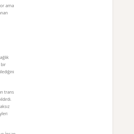
ıyor ama
lanan
ağlık
bir
lediğini
ın trans
ldirdi.
haksız
leri
iye İnsan