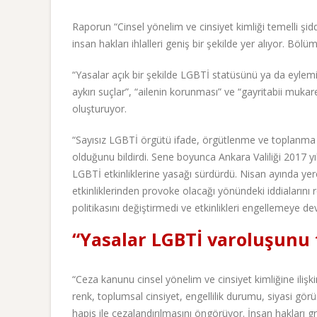
Raporun “Cinsel yönelim ve cinsiyet kimliği temelli şi
insan hakları ihlalleri geniş bir şekilde yer alıyor. Bölü
“Yasalar açık bir şekilde LGBTİ statüsünü ya da eylem
aykırı suçlar”, “ailenin korunması” ve “gayritabii mukar
oluşturuyor.
“Sayısız LGBTİ örgütü ifade, örgütlenme ve toplanma 
olduğunu bildirdi. Sene boyunca Ankara Valiliği 2017 yıl
LGBTİ etkinliklerine yasağı sürdürdü. Nisan ayında yere
etkinliklerinden provoke olacağı yönündeki iddialarını r
politikasını değiştirmedi ve etkinlikleri engellemeye de
“Yasalar LGBTİ varoluşunu 
“Ceza kanunu cinsel yönelim ve cinsiyet kimliğine ilişki
renk, toplumsal cinsiyet, engellilik durumu, siyasi görü
hapis ile cezalandırılmasını öngörüyor. İnsan hakları gr