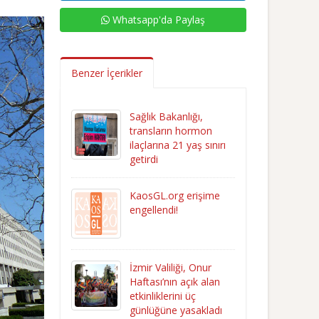
Whatsapp'da Paylaş
Benzer İçerikler
Sağlık Bakanlığı,
transların hormon
ilaçlarına 21 yaş sınırı
getirdi
KaosGL.org erişime
engellendi!
İzmir Valiliği, Onur
Haftası’nın açık alan
etkinliklerini üç
günlüğüne yasakladı