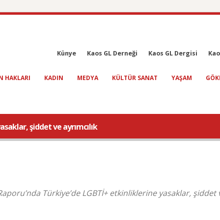
Künye
Kaos GL Derneği
Kaos GL Dergisi
Kao
N HAKLARI
KADIN
MEDYA
KÜLTÜR SANAT
YAŞAM
GÖK
asaklar, şiddet ve ayrımcılık
Raporu’nda Türkiye’de LGBTİ+ etkinliklerine yasaklar, şiddet 