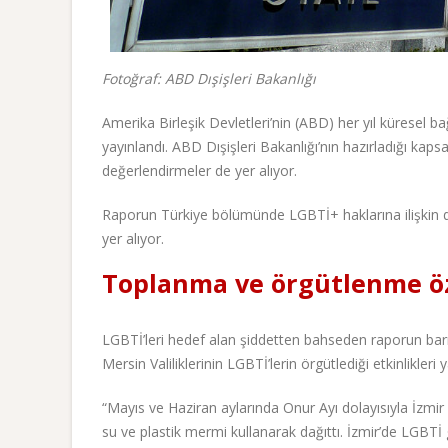
Fotoğraf: ABD Dışişleri Bakanlığı
Amerika Birleşik Devletleri’nin (ABD) her yıl küresel b
yayınlandı. ABD Dışişleri Bakanlığı’nın hazırladığı kap
değerlendirmeler de yer alıyor.
Raporun Türkiye bölümünde LGBTİ+ haklarına ilişkin d
yer alıyor.
Toplanma ve örgütlenme öz
LGBTİ’leri hedef alan şiddetten bahseden raporun bar
Mersin Valiliklerinin LGBTİ’lerin örgütlediği etkinlikler
“Mayıs ve Haziran aylarında Onur Ayı dolayısıyla İzmir v
su ve plastik mermi kullanarak dağıttı. İzmir’de LGBTİ g