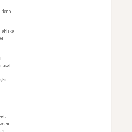
’ların
l ahlaka
el
i
amusal
işkin
yet,
 kadar
arı