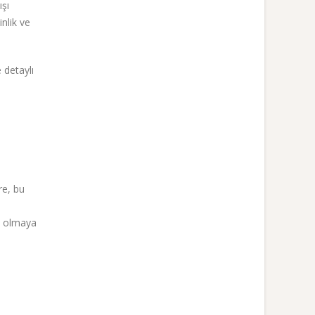
ışı
nlik ve
 detaylı
re, bu
em olmaya