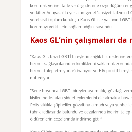
korumak yerine ifade ve örgütlenme özgürlüğünü engell
yetkililer Anayasa’da yer alan genel ‘cinsiyet’ lafzının
yerel sivil toplum kuruluşu Kaos GL ise yasanın LGBTİ 
korumayı yetkililerin sağlamadığını savundu.
Kaos GL’nin çalışmaları da
“Kaos GL, bazı LGBTİ bireylerin sağlık hizmetlerine eriş
hizmet sağlayıcılarından kimliklerini saklamak zorund
hizmet talep etmiyorlar) inanıyor ve HIV pozitif birey
not ediyor.
“Sene boyunca LGBTİ bireyler ayrımcılık, gözdağı verme v
kişileri hedef alan şiddet eylemlerini ele almakta başarı
Polis sıklıkla şüpheliler gözaltına almadı veya şüpheli
tahrik’ iddiasında bulundu ve cezalarında indirim tale
öldürenlerin cezalarında indirime gitti.”
Kaos GL’nin insan hakları raporlarında yer alan verile