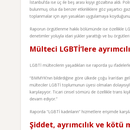
İstanbul’da ise üç ile beş arası kişiyi gözaltına aldı. 
bulunmuş olsa da benzer etkinliklere göz yaşartıcı gaz
toplanmalar için ayrı yasakları uygulamaya koyduğunu b
Raporun örgütlenme hakkı bölümünde ise özellikle LGBT
denetimler yoluyla idari yükler yarattığı ve bu örgütleri 
Mülteci LGBTİ’lere ayrımcıl
LGBTİ mültecilerin yaşadıkları ise raporda şu ifadelerle 
“BMMYK’nın bildirdiğine göre ülkede çoğu İran’dan gele
mülteciler LGBTİ toplumunun üyesi olmaları dolayısıyla
karşılaşıyor. Ticari cinsel sömürü de özellikle trans 
devam ediyor.”
Raporda “LGBTİ kadınların” hizmetlere erişimde karşılaş
Şiddet, ayrımcılık ve kötü