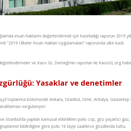
ağlamda insan haklarını değerlendirmek için hazırladığı raporun 2019 yıl
samlı “2019 Ülkeler İnsan Hakları Uygulamaları” raporunda ülke bazlı
eğerlendirmeler ve Kaos GL Derneği’nin raporları ile KaosGL.org habe
gürlüğü: Yasaklar ve denetimler
ışçıl toplanma bölümünde Ankara, İstanbul, İzmir, Antalya, Gaziantep 
i yasaklaması vurgulanıyor:
e İstanbul’da yapılan kamusal etkinlikleri polis cop, göz yaşartıcı gaz, 
ruplarının bildirdiğine göre polis 16 kişiyi saatlerce gözaltında tuttu,