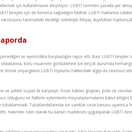
emek için kullanılmasını eleştiriyor. LGBTİ terimleri yasada yer alm
 LGBTİ bireyler için de koruma sağladığını bildirdi. LGBTİ haklarına odak
varoluşunu tanımadaki eksikliği sebebiyle ihtiyaç duydukları toplumsal
 raporda
emediğini ve ayrımcılıkla karşılaştığını rapor etti. Bazı LGBTİ bireyler s
a olduklarına, kötü muamele gördüklerine (ve birçok durumda herhangi 
lere dönük önyargıların LGBTİ toplumu hakkındaki algıyı da olumsuz etki
e şiddet suçları ile karşılaştı. İnsan hakları grupları, polis ve savcılar
sız olduğunu ve faillerin eylemlerini meşrulaştırmalarını kabul ettiğini bi
ler tutuklanmadı. Tutuklandıklarında ise sanıklar ceza kanunu uyarınca ‘
p etti. Hakimler rutin olarak bu kanun maddesini uygulayarak LGBTİ birey
r de ABD’nin raporunda kendine yer buldu. ABD Dışişleri Bakanlığı Türk