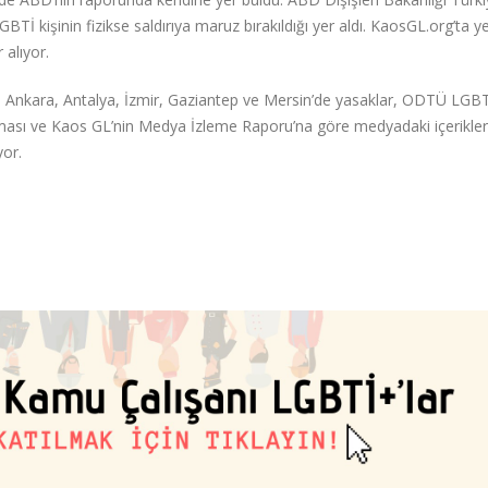
Tİ kişinin fizikse saldırıya maruz bırakıldığı yer aldı. KaosGL.org’ta y
 alıyor.
sı, Ankara, Antalya, İzmir, Gaziantep ve Mersin’de yasaklar, ODTÜ LGB
anması ve Kaos GL’nin Medya İzleme Raporu’na göre medyadaki içerikler
yor.