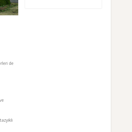
ı
rleri de
ve
tazyikli