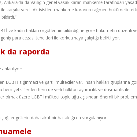
Polis, Ankara’da da Valiliğin genel yasak kararı mahkeme tarafından yasad
 ile karşılık verdi. Aktivistler, mahkeme kararına rağmen hükümetin etki
ildirdi.”
İ ve kadın hakları örgütlerinin bildirdiğine göre hükümetin düzenli ve
geniş para cezası tehditleri ile korkutmaya çalıştığı belirtiliyor.
ık da raporda
anlatılıyor:
n LGBTİ sığınmacı ve şartlı mülteciler var. İnsan hakları gruplarına gö
 hem yetkililerden hem de yerli halktan ayrımcılık ve düşmanlık ile
kişiler olmak üzere LGBTİ mülteci topluluğu açısından önemli bir probl
tığı engellerin daha akut bir hal aldığı da vurgulanıyor.
 muamele